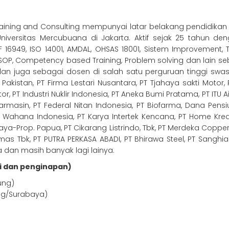
raining and Consulting mempunyai latar belakang pendidikan da
versitas Mercubuana di Jakarta. Aktif sejak 25 tahun den
F 16949, ISO 14001, AMDAL, OHSAS 18001, Sistem Improvement, 
SOP, Competency based Training, Problem solving dan lain seb
g dan juga sebagai dosen di salah satu perguruan tinggi swa
akistan, PT Firma Lestari Nusantara, PT Tjahaya sakti Motor, R
, PT Industri Nuklir Indonesia, PT Aneka Bumi Pratama, PT ITU A
armasin, PT Federal Nitan Indonesia, PT Biofarma, Dana Pens
i Wahana Indonesia, PT Karya Intertek Kencana, PT Home Kred
aya-Prop. Papua, PT Cikarang Listrindo, Tbk, PT Merdeka Copper 
as Tbk, PT PUTRA PERKASA ABADI, PT Bhirawa Steel, PT Sanghia
ia dan masih banyak lagi lainya.
i dan penginapan)
ung)
ng/Surabaya)