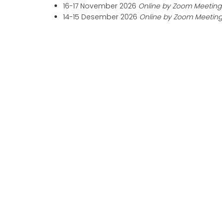
16-17 November 2026
Online by Zoom Meeting
14-15 Desember 2026
Online by Zoom Meetin
Aljabar Training & Consulting
PT Aljabar Anugrah Selaras