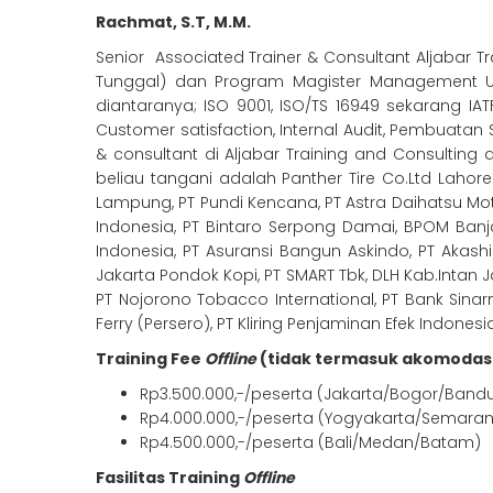
Rachmat, S.T, M.M
.
Senior Associated Trainer & Consultant Aljabar T
Tunggal) dan Program Magister Management Uni
diantaranya; ISO 9001, ISO/TS 16949 sekarang IAT
Customer satisfaction, Internal Audit, Pembuatan 
& consultant di Aljabar Training and Consultin
beliau tangani adalah Panther Tire Co.Ltd Lahore P
Lampung, PT Pundi Kencana, PT Astra Daihatsu Motor
Indonesia, PT Bintaro Serpong Damai, BPOM Banj
Indonesia, PT Asuransi Bangun Askindo, PT Akash
Jakarta Pondok Kopi, PT SMART Tbk, DLH Kab.Intan J
PT Nojorono Tobacco International, PT Bank Sinarm
Ferry (Persero), PT Kliring Penjaminan Efek Indones
Training Fee
Offline
(tidak termasuk akomodas
Rp3.500.000,-/peserta (Jakarta/Bogor/Band
Rp4.000.000,-/peserta (Yogyakarta/Semara
Rp4.500.000,-/peserta (Bali/Medan/Batam)
Fasilitas Training
Offline