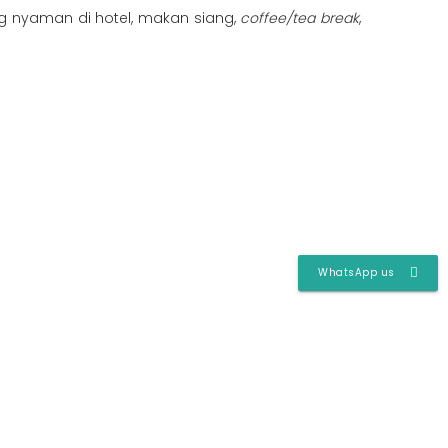
yang nyaman di hotel, makan siang,
coffee/tea break
,
WhatsApp us