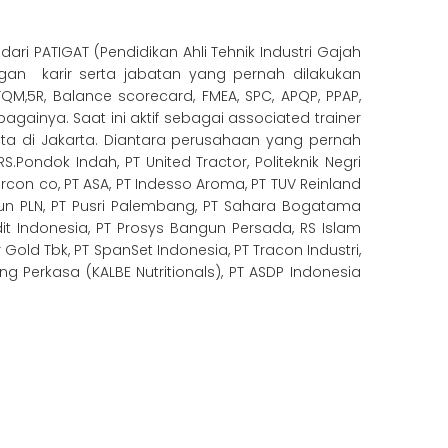
ri PATIGAT (Pendidikan Ahli Tehnik Industri Gajah
gan karir serta jabatan yang pernah dilakukan
TQM,5R, Balance scorecard, FMEA, SPC, APQP, PPAP,
againya. Saat ini aktif sebagai associated trainer
sta di Jakarta. Diantara perusahaan yang pernah
S.Pondok Indah, PT United Tractor, Politeknik Negri
ircon co, PT ASA, PT Indesso Aroma, PT TUV Reinland
iun PLN, PT Pusri Palembang, PT Sahara Bogatama
it Indonesia, PT Prosys Bangun Persada, RS Islam
Gold Tbk, PT SpanSet Indonesia, PT Tracon Industri,
ng Perkasa (KALBE Nutritionals), PT ASDP Indonesia