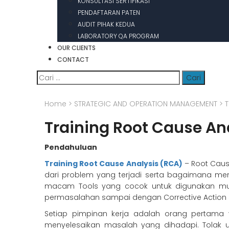
KONSULTASI SERTIFIKASI
PENDAFTARAN PATEN
AUDIT PIHAK KEDUA
LABORATORY QA PROGRAM
OUR CLIENTS
CONTACT
Cari
untuk:
Home
>
STRATEGIC AND OPERATION MANAGEMENT
>
T
Training Root Cause An
Pendahuluan
Training Root Cause Analysis (RCA)
– Root Caus
dari problem yang terjadi serta bagaimana men
macam Tools yang cocok untuk digunakan mulai 
permasalahan sampai dengan Corrective Action 
Setiap pimpinan kerja adalah orang perta
menyelesaikan masalah yang dihadapi. Tolak u