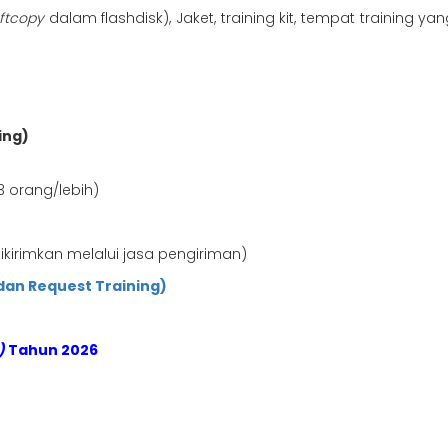
ftcopy
dalam flashdisk), Jaket, training kit, tempat training 
ing)
3 orang/lebih)
kirimkan melalui jasa pengiriman)
dan Request Training)
)
Tahun 2026