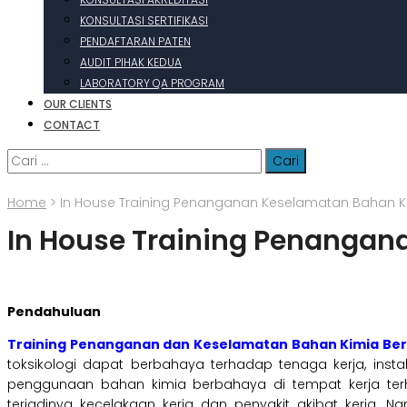
KONSULTASI SERTIFIKASI
PENDAFTARAN PATEN
AUDIT PIHAK KEDUA
LABORATORY QA PROGRAM
OUR CLIENTS
CONTACT
Cari
untuk:
Home
>
In House Training Penanganan Keselamatan Bahan 
In House Training Penanga
Pendahuluan
Training Penanganan dan Keselamatan Bahan Kimia Be
toksikologi dapat berbahaya terhadap tenaga kerja, inst
penggunaan bahan kimia berbahaya di tempat kerja ter
terjadinya kecelakaan kerja dan penyakit akibat kerja. 