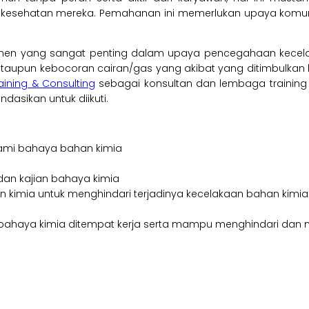
esehatan mereka. Pemahanan ini memerlukan upaya komun
en yang sangat penting dalam upaya pencegahaan kecelaka
aupun kebocoran cairan/gas yang akibat yang ditimbulkan bisa
raining & Consulting
sebagai konsultan dan lembaga traini
dasikan untuk diikuti.
mi bahaya bahan kimia
an kajian bahaya kimia
mia untuk menghindari terjadinya kecelakaan bahan kimia
 bahaya kimia ditempat kerja serta mampu menghindari dan