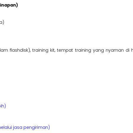
ginapan)
a)
am flashdisk), training kit, tempat training yang nyaman di 
ih)
elalui jasa pengiriman)