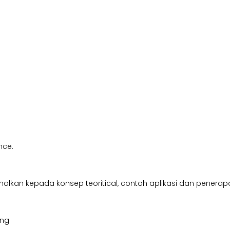
nce.
kan kepada konsep teoritical, contoh aplikasi dan penerapan, 
ing