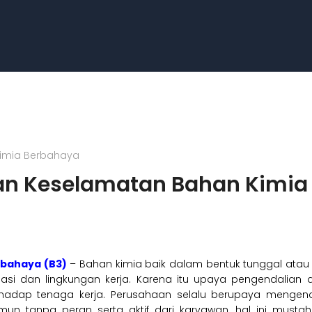
Kimia Berbahaya
nan Keselamatan Bahan Kimia
rbahaya (B3)
– Bahan kimia baik dalam bentuk tunggal atau 
alasi dan lingkungan kerja. Karena itu upaya pengendalian
hadap tenaga kerja. Perusahaan selalu berupaya mengen
Namun tanpa peran serta aktif dari karyawan, hal ini must