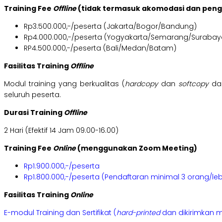
Training Fee
Offline
(tidak termasuk akomodasi dan pen
Rp3.500.000,-/peserta (Jakarta/Bogor/Bandung)
Rp4.000.000,-/peserta (Yogyakarta/Semarang/Surabay
RP4.500.000,-/peserta (Bali/Medan/Batam)
Fasilitas Training
Offline
Modul training yang berkualitas (
hardcopy
dan
softcopy
dal
seluruh peserta.
Durasi Training
Offline
2 Hari (Efektif 14 Jam 09.00-16.00)
Training Fee
Online
(menggunakan Zoom Meeting)
Rp1.900.000,-/peserta
Rp1.800.000,-/peserta (Pendaftaran minimal 3 orang/leb
Fasilitas Training
Online
E-modul Training dan Sertifikat (
hard-printed
dan dikirimkan m