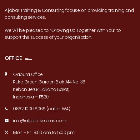
Aljabar Training & Consulting focuse on providing training and
consulting services.
We will be pleased to “Growing Up Together With You” to
support the success of your organization.
OFFICE
Gapura Office
Ruko Green Garden Blok A14 No. 36
Kebon Jeruk, Jakarta Barat,
Indonesia – 11520
0852 1000 5065 (call or WA)
info@aljabarselaras.com
Mon – Fri: 8:00 am to 5:00 pm