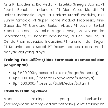
Asia, PT Ecodermo Bio Medic, PT Estetika Sinergis Utama, PT
Reckitt Benckiser Indonesia, PT Dian Cipta Mandiri, PT
Holistik Indonesia Jaya, PT Harizah Kreatif Produksi, P.O.
Sunny Atmadja, PT Super Home Product Indonesia, Klinik
Gasanda, PT Bionatura Berkat Abadi, PT Javinci Berkat
Kreatif Sentosa, CV Delta Megah Raya, CV Revandhika
Laboratories, CV Kanaka Indoutama, PT Her Bayu Inti, PT
Cendo Pharmaceutical Industries, PT Karunia Indah Segar,
PT Karunia Indah Abadi, PT Daxen Indonesia
dan masih
banyak lagi yang
lainya.
Training Fee
Offline
(tidak termasuk akomodasi dan
penginapan)
Rp3.500.000,-/ peserta (Jakarta/Bogor/Bandung)
Rp4.000.000,-/ peserta (Yogyakarta/Surabaya)
Rp4.500.000,-/ peserta (Bali/Medan/Batam)
Fasilitas Training
Offline
Modul training yang berkualitas
(
hardcopy
dan
softcopy
dalam flashdisk), jaket, training kit,