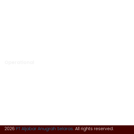
Gapura Office
Ruko Green Garden Blok A14 No. 36
Kebon Jeruk, Jakarta Barat,
Indonesia – 11520
0852 1000 5065 (call or WA)
info@aljabarselaras.com
Mon – Fri: 8:00 am to 5:00 pm
Operational
Tunggak Jati Regency Blok C1 No. 26
Tunggak Jati, Kec. Karawang Barat
Kab. Karawang, Jawa Barat, Indonesia – 41351
0267 840 8668 (call)
admin@aljabarselaras.com
Mon – Fri: 8:00 am to 5:00 pm
2026
PT Aljabar Anugrah Selaras.
All rights reserved.