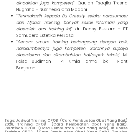
dihadirkan juga kompeten
,” Qaulan Tsaqila Tresna
Nugraha – Nutrinesia Cita Madani
“
Terimakasih kepada Bu Greesty selaku narasumber
dari Aljabar Training, banyak sekali informasi yang
diperoleh dari training ini
,” dr. Deasy Bustam – PT
Samudera Estetika Perkasa
“
Secara umum training berlangsung dengan baik,
narasumbernya juga kompeten. Sarannya supaya
diperdalam dan ditambahkan hal/aspek teknis
,” M.
Faisal Budiman – PT Kimia Farma Tbk – Plant
Banjaran
Tags:
Jadwal Training CPOB (Cara Pembuatan Obat Yang Baik)
2026,
Training CPOB (Cara Pembuatan Obat Yang Baik),
Pelatihan CPOB (Cara Pembuatan Obat Yang Baik),
In House
Training CPOB (Cara Pembuatan Obat Yang Baik),
Training