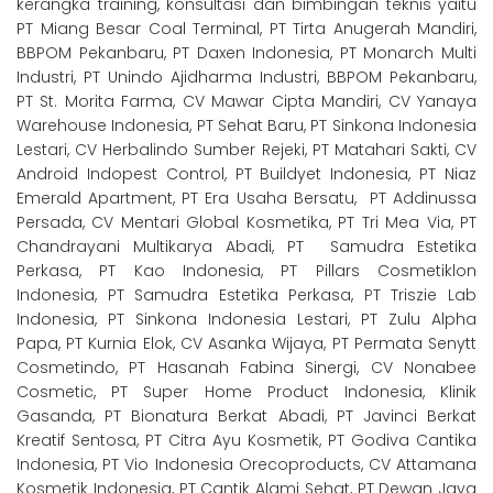
kerangka training, konsultasi dan bimbingan teknis yaitu
PT Miang Besar Coal Terminal, PT Tirta Anugerah Mandiri,
BBPOM Pekanbaru, PT
Daxen Indonesia, PT Monarch
Multi
Industri, PT Unindo Ajidharma Industri, BBPOM Pekanbaru,
PT St. Morita Farma, CV Mawar Cipta Mandiri, CV Yanaya
Warehouse Indonesia, PT Sehat Baru, PT
Sinkona Indonesia
Lestari, CV Herbalindo Sumber Rejeki, PT Matahari Sakti, CV
Android
Indopest Control,
PT Buildyet Indonesia, PT Niaz
Emerald Apartment, PT Era Usaha Bersatu,
PT Addinussa
Persada, CV Mentari Global Kosmetika, PT Tri Mea Via, PT
Chandrayani Multikarya Abadi, PT Samudra Estetika
Perkasa, PT Kao Indonesia,
PT Pillars Cosmetiklon
Indonesia, PT Samudra Estetika Perkasa, PT Triszie Lab
Indonesia, PT Sinkona Indonesia Lestari, PT Zulu Alpha
Papa, PT Kurnia Elok, CV Asanka Wijaya, PT Permata Senytt
Cosmetindo, PT Hasanah Fabina Sinergi, CV Nonabee
Cosmetic, PT Super Home Product Indonesia, Klinik
Gasanda, PT Bionatura Berkat Abadi, PT Javinci Berkat
Kreatif Sentosa, PT Citra Ayu Kosmetik, PT Godiva Cantika
Indonesia, PT Vio Indonesia Orecoproducts, CV Attamana
Kosmetik Indonesia, PT Cantik Alami Sehat, PT Dewan Jaya