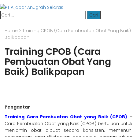
Cari
untuk:
Home
>
Training CPOB (Cara Pembuatan Obat Yang Baik)
Balikpapan
Training CPOB (Cara
Pembuatan Obat Yang
Baik) Balikpapan
Pengantar
Training Cara Pembuatan Obat yang Baik (CPOB)
–
Cara Pembuatan Obat yang Baik (
CPOB)
bertujuan
untuk
menjamin
obat
dibuat
secara
konsisten,
memenuhi