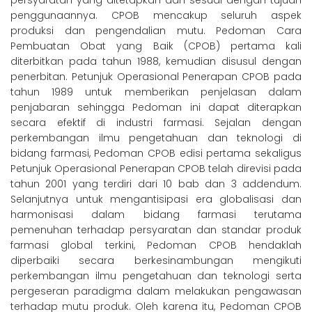
persyaratan
yang
ditetapkan
dan
sesuai
dengan
tujuan
penggunaannya.
CPOB
mencakup
seluruh
aspek
produksi dan pengendalian mutu.
Pedoman Cara
Pembuatan Obat yang Baik
(CPOB) pertama kali
diterbitkan pada tahun
1988, kemudian disusul dengan
penerbitan.
Petunjuk
Operasional
Penerapan
CPOB
pada
tahun
1989
untuk
memberikan
penjelasan
dalam
penjabaran
sehingga
Pedoman ini dapat diterapkan
secara efektif
di industri farmasi.
Sejalan
dengan
perkembangan
ilmu
pengetahuan
dan
teknologi
di
bidang
farmasi,
Pedoman
CPOB
edisi
pertama
sekaligus
Petunjuk Operasional Penerapan
CPOB telah direvisi pada
tahun 2001 yang
terdiri
dari
10
bab
dan
3
addendum.
Selanjutnya
untuk
mengantisipasi
era
globalisasi
dan
harmonisasi
dalam
bidang
farmasi
terutama
pemenuhan
terhadap
persyaratan
dan
standar
produk
farmasi
global
terkini,
Pedoman
CPOB
hendaklah
diperbaiki
secara
berkesinambungan
mengikuti
perkembangan ilmu pengetahuan
dan teknologi
serta
pergeseran paradigma
dalam
melakukan
pengawasan
terhadap
mutu
produk.
Oleh
karena
itu,
Pedoman
CPOB