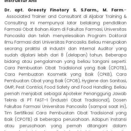
Instruktur Ahli
Dr. apt. Greesty Finotory S. S.Farm., M. Farm
.
–
Associated Trainer and Consultant di Aljabar Training &
Consulting ini mempunyai latar belakang
pendidikan
Farmasi Obat Bahan Alam di Fakultas Farmasi, Universitas
Pancasila dan telah menyelesaikan Program Doktoral
Ilmu Farmasi dari Universitas Pancasila. Beliau merupakan
seorang
praktisi
di industri dan Internal Auditor yang
sudah dijalani lebih dari
8 (delapan)
tahu
n.
Beberapa
bidang atau pengalaman yang beliau tangani
seperti:
Cara Pembuatan Obat Tradisional yang
Baik (CPOTB),
Cara Pembuatan Kosmetik yang Baik (CPKB)
,
Cara
Pembuatan Obat
yang Baik (CPOB),
Hygiene dan Sanitasi
,
GMP
, Pest Contriol,
Food Safety and Food Handling.
B
eliau
pernah menjabat
sebagai Apoteker Penanggung Jawab
Teknis di PT
FAST
–
1 (
Industri Obat Tradisional)
,
Dosen
Fakultas Farmasi Universitas Pancasila (sampai saat ini),
Tim Sertifikasi Cara Pembuatan Obat Tradisional yang
Baik
(CPOTB) di beberapa perusahaan. Adapun instansi
atau perusahaan yang pernah ditangani dalam