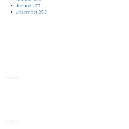
Januari 2017
Desember 2016
Aljabar Training & Consulting
PT Aljabar Anugrah Selaras
About
Aljabar Training & Consulting focuse on providing training
and consulting services.
We will be pleased to “Growing Up Together With You” to
support the success of your organization.
Office