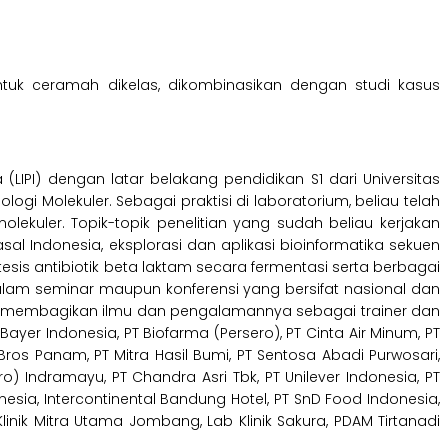
tuk ceramah dikelas, dikombinasikan dengan studi kasus
LIPI) dengan latar belakang pendidikan S1 dari Universitas
logi Molekuler. Sebagai praktisi di laboratorium, beliau telah
lekuler. Topik-topik penelitian yang sudah beliau kerjakan
 asal Indonesia, eksplorasi dan aplikasi bioinformatika sekuen
ntesis antibiotik beta laktam secara fermentasi serta berbagai
lam seminar maupun konferensi yang bersifat nasional dan
anyak membagikan ilmu dan pengalamannya sebagai trainer dan
ayer Indonesia, PT Biofarma (Persero), PT Cinta Air Minum, PT
 Bros Panam, PT Mitra Hasil Bumi, PT Sentosa Abadi Purwosari,
o) Indramayu, PT Chandra Asri Tbk, PT Unilever Indonesia, PT
onesia, Intercontinental Bandung Hotel, PT SnD Food Indonesia,
inik Mitra Utama Jombang, Lab Klinik Sakura, PDAM Tirtanadi