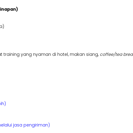
ginapan)
a)
mpat training yang nyaman di hotel, makan siang,
coffee/tea brea
ih)
elalui jasa pengiriman)