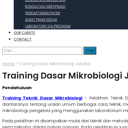
KONSULTASI SERTIFIKASI
PENDAFTARAN PATEN
AUDIT PIHAK KEDUA
LABORATORY QA PROGRAM
OUR CLIENTS
CONTACT
Cari
untuk:
Home
>
Training Dasar Mikrobiologi Jakarta
Training Dasar Mikrobiologi 
Pendahuluan
Training Teknik Dasar Mikrobiologi
– Pelatihan Teknik D
diantaranya: tentang uraian umum berbagai cara, teknik, me
mikrobiologi, pengelola yang menggunakan laboratorium mik
Pada pelatihan ini disampaikan mulai dari teknik dan metode da
serta mikroba dalam bahan pangan. Pada pelatihan ini jug