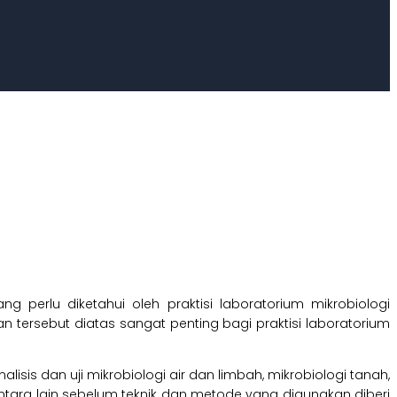
ng perlu diketahui oleh praktisi laboratorium mikrobiologi
n tersebut diatas sangat penting bagi praktisi laboratorium
alisis dan uji mikrobiologi air dan limbah, mikrobiologi tanah,
tara lain sebelum teknik dan metode yang digunakan diberi