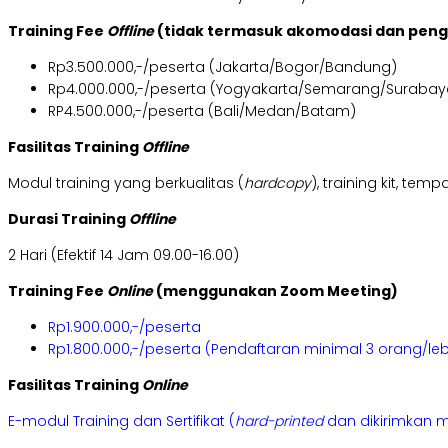
Training Fee
Offline
(tidak termasuk akomodasi dan pen
Rp3.500.000,-/peserta (Jakarta/Bogor/Bandung)
Rp4.000.000,-/peserta (Yogyakarta/Semarang/Surabay
RP4.500.000,-/peserta (Bali/Medan/Batam)
Fasilitas Training
Offline
Modul training yang berkualitas (
hardcopy
), training kit, te
Durasi Training
Offline
2 Hari (Efektif 14 Jam 09.00-16.00)
Training Fee
Online
(menggunakan Zoom Meeting)
Rp1.900.000,-/peserta
Rp1.800.000,-/peserta (Pendaftaran minimal 3 orang/leb
Fasilitas Training
Online
E-modul Training dan Sertifikat (
hard-printed
dan dikirimkan m