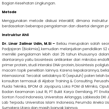
Bagian Kesehatan Lingkungan.
Metode
Menggunakan metode diskusi interaktif, dimana instruk
berdasarkan beberapa pengalaman dan disertai dengan pr
Instruktur Ahli
Dr. Linar Zalinar Udin, M.Si –
Beliau merupakan salah seora
Padjajaran (Biokimia), kemudian melanjutkan pendidikan S2 dan
memiliki pengalaman lebih dari 25 tahun khususnya dalam b
diantaranya yaitu biosintesis antikanker dari mikroba endofit
primer protein, studi interaksi DNA-protein, biosintesis poli
macam topik penelitian lainnya. Karena kepakarannya, be
internasional. Tercatat setidaknya 10 (sepuluh) paten tela
konsultan termasuk di Aljabar Training & Consulting. Perusah
Fluida Teknika, BPOM di Jayapura, Loka POM di Mimika, Ciputr
Badan Keamanan Laut RI, PT Bukit Karya Gemilang, PT Envilab
Sonton Food Indonesia, Universitas Airlangga, Labkesda DKI Ja
Lab Terpadu Universitas Islam Indonesia, Perumda Aneka Usa
Sumatera Utara dan masih banyak lainnya.