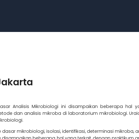
Jakarta
asar Analisis Mikrobiologi ini disampaikan beberapa hal ya
tode dan analisis mikroba di laboratorium mikrobiologi. Uraia
robiologi.
sar mikrobiologi, isolasi, identifikasi, determinasi mikroba, an
a disampaikan beberapa hal yang terkait dengan praktikum an