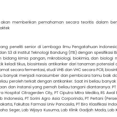
tur akan memberikan pemahaman secara teoritis dalam ben
aktek
ng peneliti senior di Lembaga Ilmu Pengatahuan Indonesia (
 S3 di Institut Teknologi Bandung (ITB) dengan spesifikasi Bio
idang kimia pangan, mikrobiologi, biokimia, dan biologi mo
ik keladi tikus, biosintesis antikanker dari tanaman potensial
glutamat secara fermentasi, studi VHB dan VHC secara PCR, biosi
liau banyak menjadi narasumber dan pembicara tamu baik da
h beliau peroleh terkait dengan antikanker. Saat ini beliau b
aan dan instansi yang pernah beliau tangani diantaranya: PT B
a Hospital Citragerden City, PT Ciputra Mitra Medika, RS Awal
 Indonesia, PT Sorini Agro Asia Corporindo, PT Pertani (Perser
karta, Fakultas Farmasi Univ Pancasila, PT Biro Klasifikasi Ind
ha Seger, Lab Wijaya Kusuma, Lab Klinik Gadjah Mada, Lab Kl