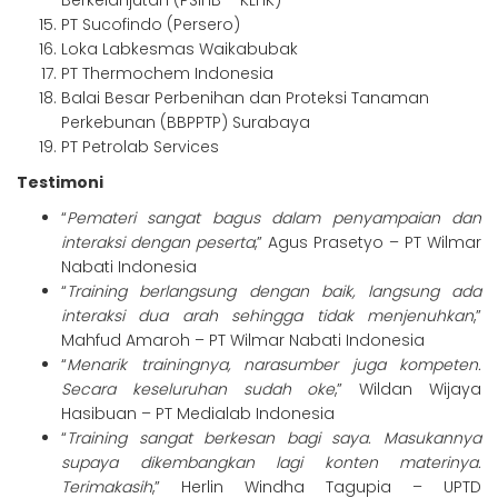
Berkelanjutan (PSIHB – KLHK)
PT Sucofindo (Persero)
Loka Labkesmas Waikabubak
PT Thermochem Indonesia
Balai Besar Perbenihan dan Proteksi Tanaman
Perkebunan (BBPPTP) Surabaya
PT Petrolab Services
Testimoni
“
Pemateri sangat bagus dalam penyampaian dan
interaksi dengan peserta
,” Agus Prasetyo – PT Wilmar
Nabati Indonesia
“
Training berlangsung dengan baik, langsung ada
interaksi dua arah sehingga tidak menjenuhkan
,”
Mahfud Amaroh – PT Wilmar Nabati Indonesia
“
Menarik trainingnya, narasumber juga kompeten.
Secara keseluruhan sudah oke
,” Wildan Wijaya
Hasibuan – PT Medialab Indonesia
“
Training sangat berkesan bagi saya. Masukannya
supaya dikembangkan lagi konten materinya.
Terimakasih
,” Herlin Windha Tagupia – UPTD