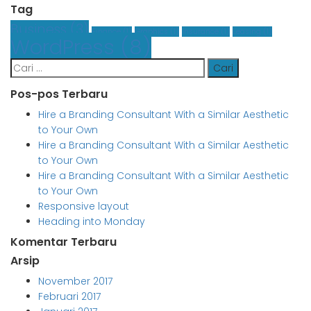
Tag
Business
(3)
Finance
(1)
Graphics
(1)
Insurance
(1)
Leasing
(1)
WordPress
(8)
Cari
untuk:
Pos-pos Terbaru
Hire a Branding Consultant With a Similar Aesthetic
to Your Own
Hire a Branding Consultant With a Similar Aesthetic
to Your Own
Hire a Branding Consultant With a Similar Aesthetic
to Your Own
Responsive layout
Heading into Monday
Komentar Terbaru
Arsip
November 2017
Februari 2017