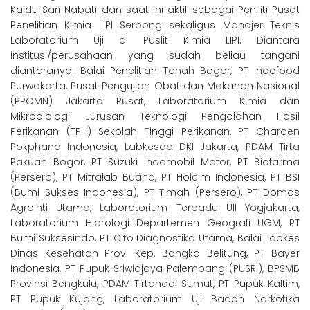
Kaldu Sari Nabati dan saat ini aktif sebagai Peniliti Pusat
Penelitian Kimia LIPI Serpong sekaligus Manajer Teknis
Laboratorium Uji di Puslit Kimia LIPI. Diantara
institusi/perusahaan yang sudah beliau tangani
diantaranya: Balai Penelitian Tanah Bogor, PT Indofood
Purwakarta, Pusat Pengujian Obat dan Makanan Nasional
(PPOMN) Jakarta Pusat, Laboratorium Kimia dan
Mikrobiologi Jurusan Teknologi Pengolahan Hasil
Perikanan (TPH) Sekolah Tinggi Perikanan, PT Charoen
Pokphand Indonesia, Labkesda DKI Jakarta, PDAM Tirta
Pakuan Bogor, PT Suzuki Indomobil Motor, PT Biofarma
(Persero), PT Mitralab Buana, PT Holcim Indonesia, PT BSI
(Bumi Sukses Indonesia), PT Timah (Persero), PT Domas
Agrointi Utama, Laboratorium Terpadu UII Yogjakarta,
Laboratorium Hidrologi Departemen Geografi UGM, PT
Bumi Suksesindo, PT Cito Diagnostika Utama, Balai Labkes
Dinas Kesehatan Prov. Kep. Bangka Belitung, PT Bayer
Indonesia, PT Pupuk Sriwidjaya Palembang (PUSRI), BPSMB
Provinsi Bengkulu, PDAM Tirtanadi Sumut, PT Pupuk Kaltim,
PT Pupuk Kujang, Laboratorium Uji Badan Narkotika