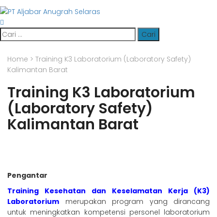
Cari
untuk:
Home
>
Training K3 Laboratorium (Laboratory Safety)
Kalimantan Barat
Training K3 Laboratorium
(Laboratory Safety)
Kalimantan Barat
Pengantar
Training Kesehatan dan Keselamatan Kerja (K3)
Laboratorium
merupakan program yang dirancang
untuk meningkatkan kompetensi personel laboratorium