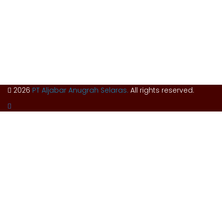
Tunggak Jati, Kec. Karawang Barat
Kab. Karawang, Jawa Barat, Indonesia – 41351
0267 840 8668 (call)
admin@aljabarselaras.com
Mon – Fri: 8:00 am to 5:00 pm
2026
PT Aljabar Anugrah Selaras.
All rights reserved.