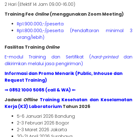
2 Hari (Efektif 14 Jam 09.00-16.00)
Training Fee
Online
(menggunakan Zoom Meeting)
Rp1.900.000,-/peserta
Rp1.800.000,-/peserta (Pendaftaran minimal 3
orang/lebih)
Fasilitas Training
Online
E-modul Training dan Sertifikat (
hard-printed
dan
dikirimkan melalui jasa pengiriman)
Informasi dan Promo Menarik (Public, Inhouse dan
Request Training)
⇒ 0852 1000 5065 (call & WA) ⇐
Jadwal
Offline
Training Kesehatan dan Keselamatan
Kerja (K3) Laboratorium
Tahun 2026
5-6 Januari 2026 Bandung
2-3 Februari 2026 Bogor
2-3 Maret 2026 Jakarta
20-21 April 2026 Surabaya