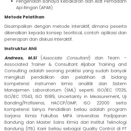
Pengenalan Bahaya Kebakaran dan Alat Pemadam
Api Ringan (APAR)
Metode Pelatihan
Disampaikan dengan metode interaktif, dimana peserta
dikenalkan kepada konsep teoritical, contoh aplikasi dan
penerapan dan diskusi interaktif.
Instruktur Ahli
Andreas, M.Si
(
Associate Consultant
) dan Team –
Associated Trainer & Consultant Aljabar Training and
Consulting adalah seorang praktisi yang sudah banyak
mengikuti pendidikan dan pelatihan di bidang
kompetensi instrumen kimia analitik dan Sistem
Manajemen Laboratorium (SML) seperti: ISO/IEC 17025,
ISO/IEC 17043, ISO 15189, Uncertainty in Measurement, Uji
Banding/Profisiensi, HACCP/GMP, ISO 22000 serta
kompetensi lainya. Pendidikan beliau adalah program
Sarjana Kimia Fakultas MIPA Universitas Padjajaran
Bandung dan Master Sains Kimia dari Institut Teknologi
Bandung (ITB). Karir beliau sebagai Quality Control di PT