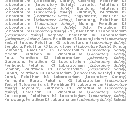
Laboratorium (Laboratory Safety) Cikarang
,
Pelatihan K3
Laboratorium (Laboratory Safety) Jakarta,
Pelatihan K3
Laboratorium (
Laboratory Safety
) Bandung,
Pelatihan K3
Laboratorium (
Laboratory Safety
) Surabaya,
Pelatihan K3
Laboratorium (
Laboratory Safety
) Yogyakarta,
Pelatihan K3
Laboratorium (
Laboratory Safety
) Semarang,
Pelatihan K3
Laboratorium (
Laboratory Safety
) Malang,
Pelatihan K3
Laboratorium (
Laboratory Safety
) Solo,
Pelatihan K3
Laboratorium (
Laboratory Safety
) Bali,
Pelatihan K3 Laboratorium
(
Laboratory Safety
) Serpong,
Pelatihan K3 Laboratorium
(
Laboratory Safety
) Aceh,
Pelatihan K3 Laboratorium (
Laboratory
Safety
) Batam,
Pelatihan K3 Laboratorium (
Laboratory Safety
)
Bengkulu,
Pelatihan K3 Laboratorium (
Laboratory Safety
) Bandar
Lampung,
Pelatihan K3 Laboratorium (
Laboratory Safety
)
Medan,
Pelatihan K3 Laboratorium (
Laboratory Safety
)
Palu,
Pelatihan K3 Laboratorium (
Laboratory Safety
)
Gorontalo,
Pelatihan K3 Laboratorium (
Laboratory Safety
)
Pontianak,
Pelatihan K3 Laboratorium (
Laboratory Safety
)
Lombok,
Pelatihan K3 Laboratorium (
Laboratory Safety
)
Papua,
Pelatihan K3 Laboratorium (Laboratory Safety) Papua
Barat,
Pelatihan K3 Laboratorium (Laboratory Safety)
Kalimantan Barat,
Pelatihan K3 Laboratorium (
Laboratory
Safety
) Sulawesi Barat,
Pelatihan K3 Laboratorium (
Laboratory
Safety
) Jayapura,
Pelatihan K3 Laboratorium (
Laboratory
Safety
),
Pelatihan K3 Laboratorium (
Laboratory Safety
)
Balikpapan,
Pelatihan K3 Laboratorium (
Laboratory Safety
)
Karawang,
Pelatihan K3 Laboratorium (
Laboratory Safety
) Bekasi