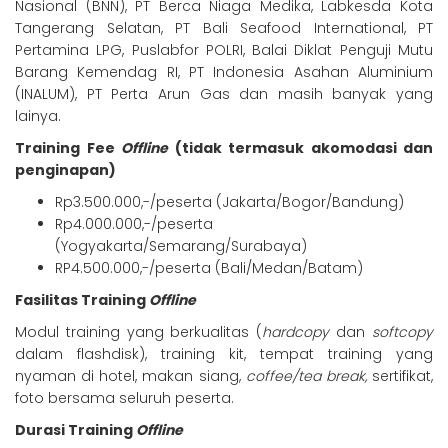
Nasional (BNN), PT Berca Niaga Medika, Labkesda Kota
Tangerang Selatan, PT Bali Seafood International, PT
Pertamina LPG, Puslabfor POLRI, Balai Diklat Penguji Mutu
Barang Kemendag RI, PT Indonesia Asahan Aluminium
(INALUM), PT Perta Arun Gas dan masih banyak yang
lainya.
Training Fee
Offline
(tidak termasuk akomodasi dan
penginapan)
Rp3.500.000,-/peserta (Jakarta/Bogor/Bandung)
Rp4.000.000,-/peserta
(Yogyakarta/Semarang/Surabaya)
RP4.500.000,-/peserta (Bali/Medan/Batam)
Fasilitas Training
Offline
Modul training yang berkualitas (
hardcopy
dan
softcopy
dalam flashdisk), training kit, tempat training yang
nyaman di hotel, makan siang,
coffee/tea break,
sertifikat,
foto bersama seluruh peserta.
Durasi Training
Offline