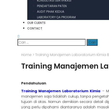
KONSULTASI SERTIFIKASI
PENDAFTARAN PATEN
AUDIT PIHAK KEDUA
LABORATORY QA PROGRAM
OUR CLIENTS
CONTACT
Cari
untuk:
Home
>
Training Manajemen Laboratorium Kimia B
Training Manajemen La
Pendahuluan
Training Manajemen Laboratorium Kimia
– Me
manajemen saja tidaklah cukup, tanpa pengetah
tujuan di atas. Namun demikian secara detail 
yang perlu dipahami diantaranya adalah masal