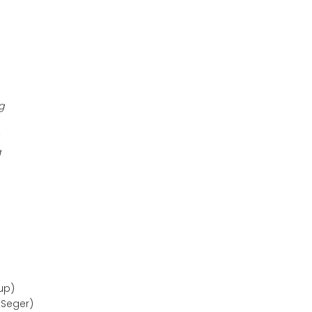
g
g
up)
Seger)