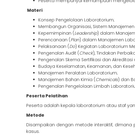
Peserta mempunyai kemampuan mengelola l
Materi
Konsep Pengelolaan Laboratorium;
Membangun Organisasi, Sistem Manajemen 
Kepemimpinan (
Leadership
) dalam Manajem
Perencanaan (
Plan
) dalam Manajemen Labo
Pelaksanaan (
Do
) Kegiatan Laboratorium Mer
Pengenalan Audit (
Check
), Tindakan Perbaik
Pengenalan Skema Sertifikasi dan Akreditasi
Budaya Keselamatan, Keamanan, dan Keseha
Manajemen Peralatan Laboratorium;
Manajemen Bahan Kimia (
Chemicals
) dan B
Pengenalan Pengelolaan Limbah Laboratori
Peserta Pelatihan
Peserta adalah kepala laboratorium atau staf y
Metode
Disampaikan dengan metode interaktif, dimana pes
kasus.