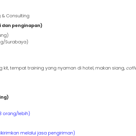
g & Consulting
i dan penginapan)
ung)
ng/Surabaya)
ing kit, tempat training yang nyaman di hotel, makan siang,
coff
ing)
3 orang/lebih)
kirimkan melalui jasa pengiriman)