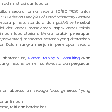
em administrasi dan laporan.
rbitkan secara formal seperti ISO/IEC 17025 untuk
ECD
Series on Principles
of
Good Laboratory Practice
Secara prinsip, standard dan
guidelines
tersebut
i dari aspek manajemen, aspek-aspek teknis,
mbah laboratorium. Melalui praktik penerapan
improvement
), mencapai sasaran yang ditetapkan,
tar. Dalam rangka menjamin penerapan secara
laboratorium,
Aljabar Training & Consulting
akan
 litbang, instansi pemerintah/swasta dan perguruan
an laboratorium sebagai “data generator” yang
ganan limbah.
, teliti dan berdedikasi.