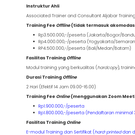
Instruktur Ahli
Associated Trainer and Consultant Aljabar Trainin
Training Fee
Offline
(tidak termasuk akomodas
Rp3.500.000,-/peserta (Jakarta/Bogor/Band
Rp4.000.000,-/peserta (Yogyakarta/Semara
RP4.500.000,-/peserta (Bali/Medan/Batam)
Fasilitas Training
Offline
Modul training yang berkualitas (
hardcopy
), train
Durasi Training
Offline
2 Hari (Efektif 14 Jam 09.00-16.00)
Training Fee
Online
(menggunakan Zoom Meet
Rp1.900.000,-/peserta
Rp1.800.000,-/peserta (Pendaftaran minimal 
Fasilitas Training
Online
E-modul Training dan Sertifikat (
hard-printed
dan di