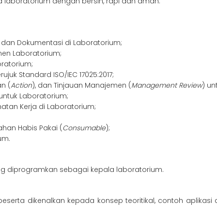
aboratorium dengan bersih, rapi dan aman.
dan Dokumentasi di Laboratorium;
en Laboratorium;
ratorium;
ujuk Standard ISO/IEC 17025:2017;
an (
Action
), dan Tinjauan Manajemen (
Management Review
) un
 untuk Laboratorium;
tan Kerja di Laboratorium;
ahan Habis Pakai (
Consumable
);
um.
ang diprogramkan sebagai kepala laboratorium.
erta dikenalkan kepada konsep teoritikal, contoh aplikasi da