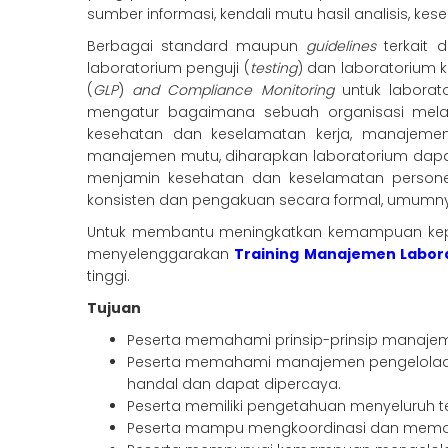
sumber informasi, kendali mutu hasil analisis, ke
Berbagai standard maupun
guidelines
terkait 
laboratorium penguji (
testing
) dan laboratorium ka
(
GLP
)
and Compliance Monitoring
untuk laborat
mengatur bagaimana sebuah organisasi melak
kesehatan dan keselamatan kerja, manajemen 
manajemen mutu, diharapkan laboratorium dapa
menjamin kesehatan dan keselamatan persone
konsisten dan pengakuan secara formal, umumnya 
Untuk membantu meningkatkan kemampuan kepa
menyelenggarakan
Training Manajemen Labor
tinggi.
Tujuan
Peserta memahami prinsip-prinsip manaj
Peserta memahami manajemen pengelolaan 
handal dan dapat dipercaya.
Peserta memiliki pengetahuan menyeluruh t
Peserta mampu mengkoordinasi dan memotiva