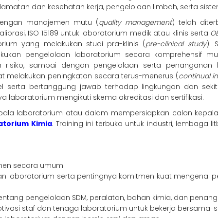
selamatan dan kesehatan kerja, pengelolaan limbah, serta sist
dengan manajemen mutu (
quality management
) telah dite
librasi, ISO 15189 untuk laboratorium medik atau klinis serta
O
orium yang melakukan studi pra-klinis (
pre-clinical study
). 
ukan pengelolaan laboratorium secara komprehensif mula
risiko, sampai dengan pengelolaan serta penanganan li
t melakukan peningkatan secara terus-menerus (
continual 
l serta bertanggung jawab terhadap lingkungan dan seki
laboratorium mengikuti skema akreditasi dan sertifikasi.
la laboratorium atau dalam mempersiapkan calon kepala 
atorium Kimia
. Training ini terbuka untuk industri, lembaga
emen secara umum.
laboratorium serta pentingnya komitmen kuat mengenai per
entang pengelolaan SDM, peralatan, bahan kimia, dan penan
si staf dan tenaga laboratorium untuk bekerja bersama-sama