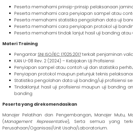
Peserta memahami prinsip-prinsip pelaksanaan jamin
Peserta memahami cara penyiapan sampel atau contoh
Peserta memahami statistika pengolahan data uji bandin
Peserta memahami cara penyiapan protokol uji banding 
Peserta memahami tindak lanjut hasil uji banding atau uj
Materi Training
Pengantar
SNI ISO/IEC 17025:2017
terkait penjaminan valid
KAN U-08 Rev. 2 (2024) – Kebijakan Uji Profisiensi
Penyiapan sampel atau contoh uji dan statistika perhi
Penyiapan protokol maupun petunjuk teknis pelaksanaan
Statistika pengolahan data uji banding/uji profisiensi s
Tindaklanjut hasil uji profisiensi maupun uji banding a
banding
Peserta yang direkomendasikan
Manajer Pelatihan dan Pengembangan, Manajer Mutu, Manaj
(
Management Representative
), Serta semua yang ter
Perusahaan/Oganisasi/Unit Usaha/Laboratorium.