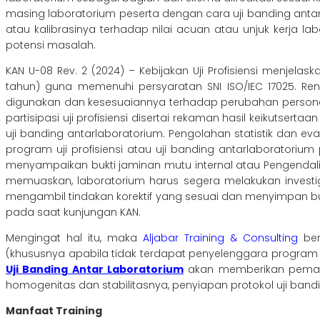
masing laboratorium peserta dengan cara uji banding anta
atau kalibrasinya terhadap nilai acuan atau unjuk kerja la
potensi masalah.
KAN U-08 Rev. 2 (2024) – Kebijakan Uji Profisiensi menjelask
tahun) guna memenuhi persyaratan SNI ISO/IEC 17025. Renc
digunakan dan kesesuaiannya terhadap perubahan personel,
partisipasi uji profisiensi disertai rekaman hasil keikutsert
uji banding antarlaboratorium. Pengolahan statistik dan eval
program uji profisiensi atau uji banding antarlaboratoriu
menyampaikan bukti jaminan mutu internal atau Pengendalian M
memuaskan, laboratorium harus segera melakukan investig
mengambil tindakan korektif yang sesuai dan menyimpan bukt
pada saat kunjungan KAN.
Mengingat hal itu, maka
Aljabar Training & Consulting
be
(khususnya apabila tidak terdapat penyelenggara program u
Uji Banding Antar Laboratorium
akan memberikan pemaham
homogenitas dan stabilitasnya, penyiapan protokol uji banding a
Manfaat Training