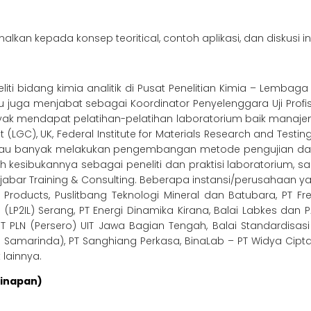
kan kepada konsep teoritical, contoh aplikasi, dan diskusi int
iti bidang kimia analitik di Pusat Penelitian Kimia – Lembag
iau juga menjabat sebagai Koordinator Penyelenggara Uji Profi
 banyak mendapat pelatihan-pelatihan laboratorium baik manaj
 (LGC), UK, Federal Institute for Materials Research and Test
, beliau banyak melakukan pengembangan metode pengujian 
ah kesibukannya sebagai peneliti dan praktisi laboratorium,
ljabar Training & Consulting. Beberapa instansi/perusahaan ya
e Products, Puslitbang Teknologi Mineral dan Batubara, PT F
 (LP2IL) Serang, PT Energi Dinamika Kirana, Balai Labkes dan 
 PT PLN (Persero) UIT Jawa Bagian Tengah, Balai Standardisa
 Samarinda), PT Sanghiang Perkasa, BinaLab – PT Widya Cipta 
 lainnya.
ginapan)