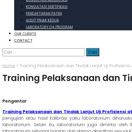
KONSULTASI SERTIFIKASI
PENDAFTARAN PATEN
AUDIT PIHAK KEDUA
LABORATORY QA PROGRAM
OUR CLIENTS
CONTACT
Cari
untuk:
Home
>
Training Pelaksanaan dan Tindak Lanjut Uji Profisiens
Training Pelaksanaan dan Tin
Pengantar
Training Pelaksanaan dan Tindak Lanjut Uji Profisiensi 
pengujian atau hasil kalibrasi yaitu laboratorium diharus
laboratorium. Selain itu, laboratorium juga diminta ole
laboratorium sebagai bagian dari skema akreditasi sesuai KAN