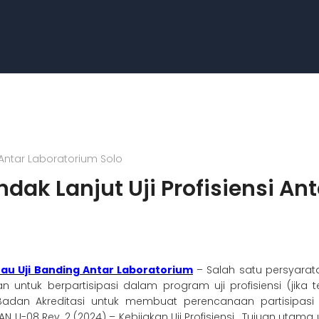
i Antar Laboratorium Solo
dak Lanjut Uji Profisiensi An
atau Uji Banding Antar Laboratorium
– Salah satu persyaratan
kan untuk berpartisipasi dalam program uji profisiensi (jik
h Badan Akreditasi untuk membuat perencanaan partisipasi
 U-08 Rev. 2 (2024) – Kebijakan Uji Profisiensi. Tujuan utama 