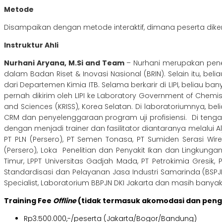
Metode
Disampaikan dengan metode interaktif, dimana peserta dikenal
Instruktur Ahli
Nurhani Aryana, M.Si and Team
– Nurhani merupakan penel
dalam Badan Riset & Inovasi Nasional (BRIN). Selain itu, bel
dari Departemen Kimia ITB. Selama berkarir di LIPI, beliau
pernah dikirim oleh LIPI ke Laboratory Government of Chemist
and Sciences (KRISS), Korea Selatan. Di laboratoriumnya
CRM dan penyelenggaraan program uji profisiensi. Di teng
dengan menjadi trainer dan fasilitator diantaranya melalui A
PT PLN (Persero), PT Semen Tonasa, PT Sumiden Serasi Wir
(Persero), Loka Penelitian dan Penyakit Ikan dan Lingkungan
Timur, LPPT Universitas Gadjah Mada, PT Petrokimia Gresik,
Standardisasi dan Pelayanan Jasa Industri Samarinda (BSPJI
Specialist, Laboratorium BBPJN DKI Jakarta dan masih banyak
Training Fee
Offline
(tidak termasuk akomodasi dan pen
Rp3.500.000,-/peserta (Jakarta/Bogor/Bandung)