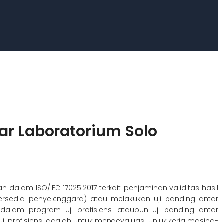
tar Laboratorium Solo
 dalam ISO/IEC 17025:2017 terkait penjaminan validitas hasil
a tersedia penyelenggara) atau melakukan uji banding antar
 dalam program uji profisiensi ataupun uji banding antar
uji profisiensi adalah untuk mengevaluasi unjuk kerja masing-