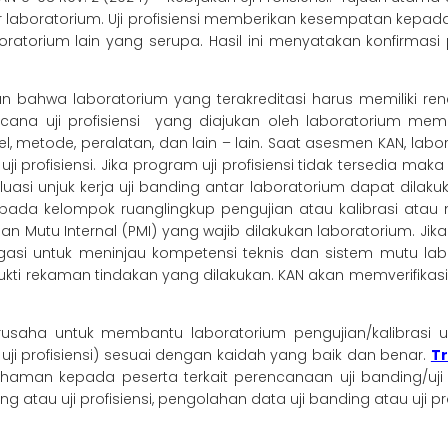
r laboratorium. Uji profisiensi memberikan kesempatan kepa
boratorium lain yang serupa. Hasil ini menyatakan konfirmas
an bahwa laboratorium yang terakreditasi harus memiliki rencan
ana uji profisiensi yang diajukan oleh laboratorium memper
 metode, peralatan, dan lain – lain. Saat asesmen KAN, labo
aan uji profisiensi. Jika program uji profisiensi tidak tersed
uasi unjuk kerja uji banding antar laboratorium dapat dilakuka
m pada kelompok ruanglingkup pengujian atau kalibrasi atau m
utu Internal (PMI) yang wajib dilakukan laboratorium. Jika ha
asi untuk meninjau kompetensi teknis dan sistem mutu lab
i rekaman tindakan yang dilakukan. KAN akan memverifikasi efe
rusaha untuk membantu laboratorium pengujian/kalibrasi 
ji profisiensi) sesuai dengan kaidah yang baik dan benar.
Tr
an kepada peserta terkait perencanaan uji banding/uji pr
tau uji profisiensi, pengolahan data uji banding atau uji profis