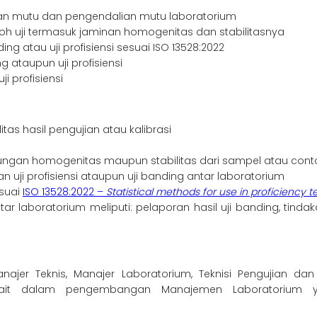
an mutu dan pengendalian mutu laboratorium
 uji termasuk jaminan homogenitas dan stabilitasnya
g atau uji profisiensi sesuai ISO 13528:2022
ataupun uji profisiensi
i profisiensi
itas hasil pengujian atau kalibrasi
tungan homogenitas maupun stabilitas dari sampel atau conto
 uji profisiensi ataupun uji banding antar laboratorium
esuai
ISO 13528:2022
–
Statistical methods for use in proficiency 
ntar laboratorium meliputi: pelaporan hasil uji banding, tinda
er Teknis, Manajer Laboratorium, Teknisi Pengujian dan T
kait dalam pengembangan Manajemen Laboratorium ya