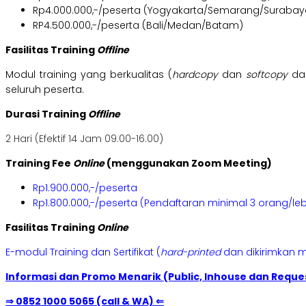
Rp4.000.000,-/peserta (Yogyakarta/Semarang/Surabay
RP4.500.000,-/peserta (Bali/Medan/Batam)
Fasilitas Training
Offline
Modul training yang berkualitas (
hardcopy
dan
softcopy
dal
seluruh peserta.
Durasi Training
Offline
2 Hari (Efektif 14 Jam 09.00-16.00)
Training Fee
Online
(menggunakan Zoom Meeting)
Rp1.900.000,-/peserta
Rp1.800.000,-/peserta (Pendaftaran minimal 3 orang/leb
Fasilitas Training
Online
E-modul Training dan Sertifikat (
hard-printed
dan dikirimkan m
Informasi dan Promo Menarik (Public, Inhouse dan Reques
⇒ 0852 1000 5065 (call & WA) ⇐