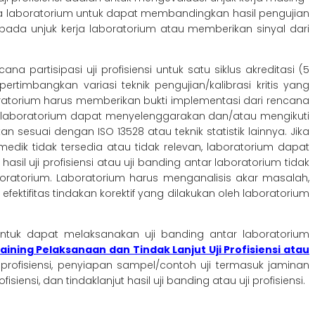
da laboratorium untuk dapat membandingkan hasil pengujian
i pada unjuk kerja laboratorium atau memberikan sinyal dari
a partisipasi uji profisiensi untuk satu siklus akreditasi (5
timbangkan variasi teknik pengujian/kalibrasi kritis yang
ratorium harus memberikan bukti implementasi dari rencana
ia maka laboratorium dapat menyelenggarakan dan/atau mengikuti
n sesuai dengan ISO 13528 atau teknik statistik lainnya. J
ika
edik tidak tersedia atau tidak relevan, laboratorium dapat
sil uji profisiensi atau uji banding antar laboratorium tidak
oratorium. Laboratorium harus menganalisis akar masalah,
ktifitas tindakan korektif yang dilakukan oleh laboratorium
untuk dapat melaksanakan uji banding antar laboratorium
aining Pelaksanaan dan Tindak Lanjut Uji Profisiensi atau
ofisiensi, penyiapan sampel/contoh uji termasuk jaminan
iensi, dan tindaklanjut hasil uji banding atau uji profisiensi.