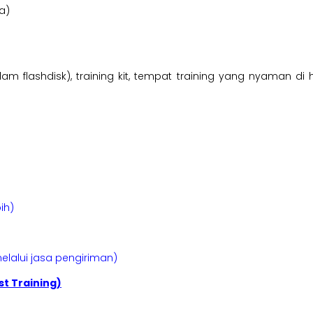
a)
am flashdisk), training kit, tempat training yang nyaman di 
ih)
elalui jasa pengiriman)
t Training)