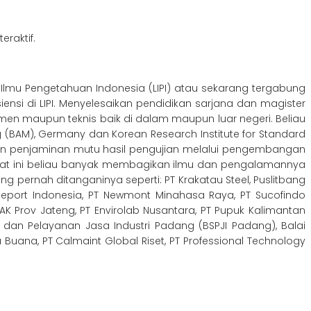
eraktif.
a Ilmu Pengetahuan Indonesia (LIPI) atau sekarang tergabung
siensi di LIPI. Menyelesaikan pendidikan sarjana dan magister
emen maupun teknis baik di dalam maupun luar negeri. Beliau
ing (BAM), Germany dan Korean Research Institute for Standard
dan penjaminan mutu hasil pengujian melalui pengembangan
 saat ini beliau banyak membagikan ilmu dan pengalamannya
ng pernah ditanganinya seperti: PT Krakatau Steel, Puslitbang
reeport Indonesia, PT Newmont Minahasa Raya, PT Sucofindo
PAK Prov Jateng, PT Envirolab Nusantara, PT Pupuk Kalimantan
si dan Pelayanan Jasa Industri Padang (BSPJI Padang), Balai
Buana, PT Calmaint Global Riset, PT Professional Technology