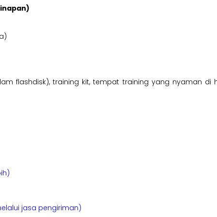
ginapan)
a)
am flashdisk), training kit, tempat training yang nyaman di 
ih)
elalui jasa pengiriman)