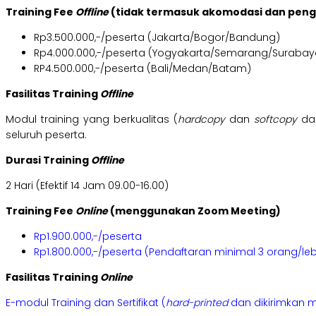
Training Fee
Offline
(tidak termasuk akomodasi dan pen
Rp3.500.000,-/peserta (Jakarta/Bogor/Bandung)
Rp4.000.000,-/peserta (Yogyakarta/Semarang/Surabay
RP4.500.000,-/peserta (Bali/Medan/Batam)
Fasilitas Training
Offline
Modul training yang berkualitas (
hardcopy
dan
softcopy
dal
seluruh peserta.
Durasi Training
Offline
2 Hari (Efektif 14 Jam 09.00-16.00)
Training Fee
Online
(menggunakan Zoom Meeting)
Rp1.900.000,-/peserta
Rp1.800.000,-/peserta (Pendaftaran minimal 3 orang/leb
Fasilitas Training
Online
E-modul Training dan Sertifikat (
hard-printed
dan dikirimkan m