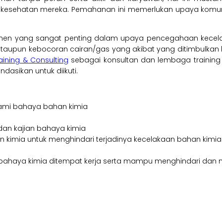
esehatan mereka. Pemahanan ini memerlukan upaya komun
en yang sangat penting dalam upaya pencegahaan kecelaka
aupun kebocoran cairan/gas yang akibat yang ditimbulkan bisa
raining & Consulting
sebagai konsultan dan lembaga traini
dasikan untuk diikuti.
mi bahaya bahan kimia
an kajian bahaya kimia
mia untuk menghindari terjadinya kecelakaan bahan kimia
 bahaya kimia ditempat kerja serta mampu menghindari dan