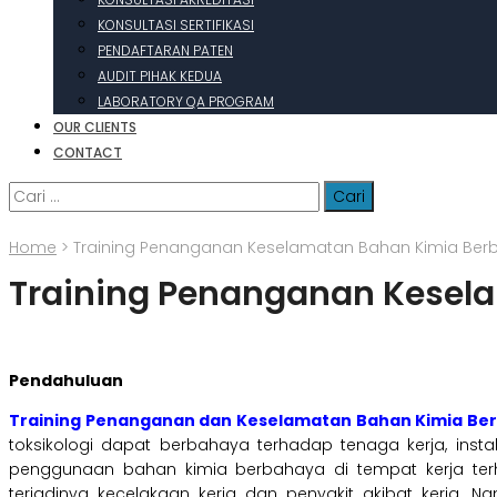
KONSULTASI SERTIFIKASI
PENDAFTARAN PATEN
AUDIT PIHAK KEDUA
LABORATORY QA PROGRAM
OUR CLIENTS
CONTACT
Cari
untuk:
Home
>
Training Penanganan Keselamatan Bahan Kimia Ber
Training Penanganan Kesel
Pendahuluan
Training Penanganan dan Keselamatan Bahan Kimia Be
toksikologi dapat berbahaya terhadap tenaga kerja, inst
penggunaan bahan kimia berbahaya di tempat kerja ter
terjadinya kecelakaan kerja dan penyakit akibat kerja. 