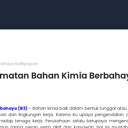
bahaya Balikpapan
amatan Bahan Kimia Berbaha
rbahaya (B3)
– Bahan kimia baik dalam bentuk tunggal atau 
alasi dan lingkungan kerja. Karena itu upaya pengendalian
hadap tenaga kerja. Perusahaan selalu berupaya mengen
Namun tanpa peran serta aktif dari karyawan, hal ini must