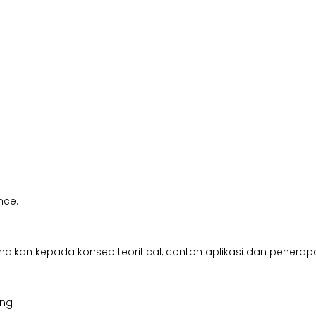
nce.
kan kepada konsep teoritical, contoh aplikasi dan penerapan, 
ing