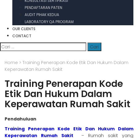
KONSULTASI SERTIFIKASI
PENDAFTARAN PATEN
AUDIT PIHAK KEDUA
LABORATORY QA PROGRAM
OUR CLIENTS
CONTACT
Cari
untuk:
Home
>
Training Penerapan Kode Etik Dan Hukum Dalam
Keperawatan Rumah Sakit
Training Penerapan Kode
Etik Dan Hukum Dalam
Keperawatan Rumah Sakit
Pendahuluan
Training Penerapan Kode Etik Dan Hukum Dalam
Keperawatan Rumah Sakit
– Rumah sakit yang