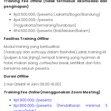
Training Fee
Offline
(tidak termasuk akomodasi dan
penginapan)
Rp3.500.000,-/peserta (Jakarta/Bogor/Bandung)
Rp4.000.000,-/peserta
(Yogyakarta/Semarang/Surabaya)
RP4.500.000,-/peserta (Bali/Medan/Batam)
Fasilitas Training
Offline
Modul training yang berkualitas
(
hardcopy
dan
softcopy
dalam flashdisk), jaket, training kit
(pulpen & tas jinjing), tempat training yang nyaman di
hotel, makan siang,
coffee/tea break
, sertifikat dan foto
bersama seluruh peserta.
Durasi
Offline
2 Hari (Efektif 14 Jam 09.00-16.00)
Training Fee
Online
(menggunakan Zoom Meeting)
Rp1.900.000,-/peserta
Rp1.800.000,-/peserta (Pendaftaran minimal 3