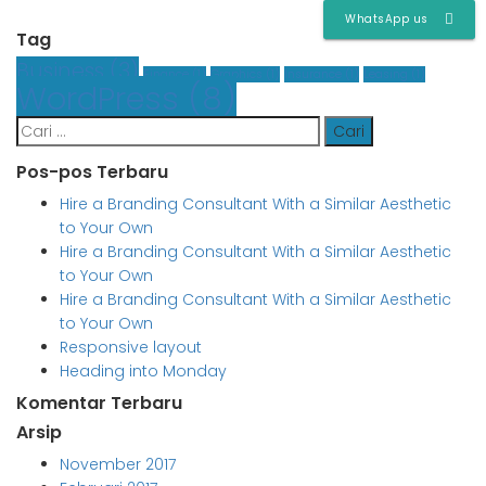
WhatsApp us
Tag
Business
(3)
Finance
(1)
Graphics
(1)
Insurance
(1)
Leasing
(1)
WordPress
(8)
Cari
untuk:
Pos-pos Terbaru
Hire a Branding Consultant With a Similar Aesthetic
to Your Own
Hire a Branding Consultant With a Similar Aesthetic
to Your Own
Hire a Branding Consultant With a Similar Aesthetic
to Your Own
Responsive layout
Heading into Monday
Komentar Terbaru
Arsip
November 2017