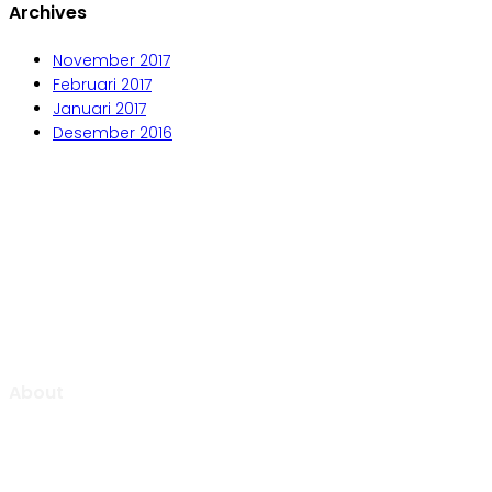
Archives
November 2017
Februari 2017
Januari 2017
Desember 2016
Aljabar Training & Consulting
PT Aljabar Anugrah Selaras
About
Aljabar Training & Consulting focuse on providing training
and consulting services.