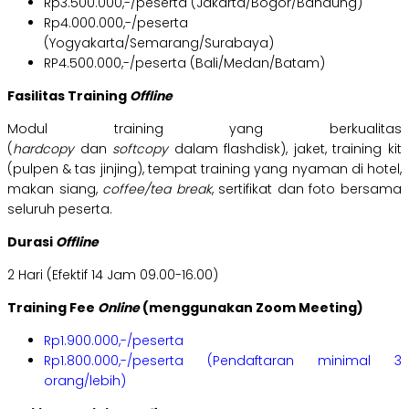
Rp3.500.000,-/peserta (Jakarta/Bogor/Bandung)
Rp4.000.000,-/peserta
(Yogyakarta/Semarang/Surabaya)
RP4.500.000,-/peserta (Bali/Medan/Batam)
Fasilitas Training
Offline
Modul training yang berkualitas
(
hardcopy
dan
softcopy
dalam flashdisk), jaket, training kit
(pulpen & tas jinjing), tempat training yang nyaman di hotel,
makan siang,
coffee/tea break
, sertifikat dan foto bersama
seluruh peserta.
Durasi
Offline
2 Hari (Efektif 14 Jam 09.00-16.00)
Training Fee
Online
(menggunakan Zoom Meeting)
Rp1.900.000,-/peserta
Rp1.800.000,-/peserta (Pendaftaran minimal 3
orang/lebih)