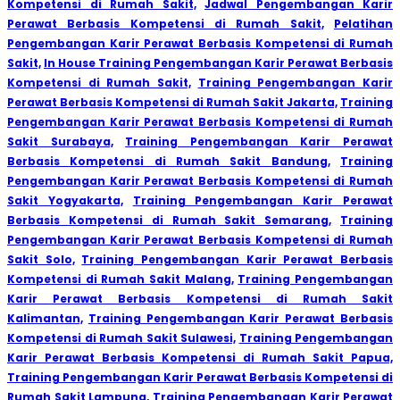
Kompetensi di Rumah Sakit,
Jadwal Pengembangan Karir
Perawat Berbasis Kompetensi di Rumah Sakit,
Pelatihan
Pengembangan Karir Perawat Berbasis Kompetensi di Rumah
Sakit,
In House Training Pengembangan Karir Perawat Berbasis
Kompetensi di Rumah Sakit,
Training Pengembangan Karir
Perawat Berbasis Kompetensi di Rumah Sakit Jakarta,
Training
Pengembangan Karir Perawat Berbasis Kompetensi di Rumah
Sakit Surabaya,
Training Pengembangan Karir Perawat
Berbasis Kompetensi di Rumah Sakit Bandung,
Training
Pengembangan Karir Perawat Berbasis Kompetensi di Rumah
Sakit Yogyakarta,
Training Pengembangan Karir Perawat
Berbasis Kompetensi di Rumah Sakit Semarang,
Training
Pengembangan Karir Perawat Berbasis Kompetensi di Rumah
Sakit Solo,
Training Pengembangan Karir Perawat Berbasis
Kompetensi di Rumah Sakit Malang,
Training Pengembangan
Karir Perawat Berbasis Kompetensi di Rumah Sakit
Kalimantan,
Training Pengembangan Karir Perawat Berbasis
Kompetensi di Rumah Sakit Sulawesi,
Training Pengembangan
Karir Perawat Berbasis Kompetensi di Rumah Sakit Papua,
Training Pengembangan Karir Perawat Berbasis Kompetensi di
Rumah Sakit Lampung,
Training Pengembangan Karir Perawat