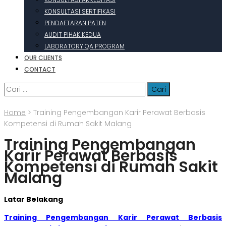
KONSULTASI SERTIFIKASI
PENDAFTARAN PATEN
AUDIT PIHAK KEDUA
LABORATORY QA PROGRAM
OUR CLIENTS
CONTACT
Cari
untuk:
Home
>
Training Pengembangan Karir Perawat Berbasis
Kompetensi di Rumah Sakit Malang
Training Pengembangan
Karir Perawat Berbasis
Kompetensi di Rumah Sakit
Malang
Latar Belakang
Training Pengembangan Karir Perawat Berbasis