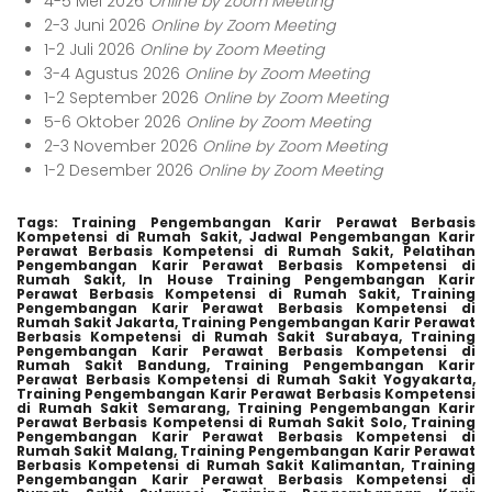
4-5 Mei 2026
Online by Zoom Meeting
2-3 Juni 2026
Online by Zoom Meeting
1-2 Juli 2026
Online by Zoom Meeting
3-4 Agustus 2026
Online by Zoom Meeting
1-2 September 2026
Online by Zoom Meeting
5-6 Oktober 2026
Online by Zoom Meeting
2-3 November 2026
Online by Zoom Meeting
1-2 Desember 2026
Online by Zoom Meeting
Tags:
Training Pengembangan Karir Perawat Berbasis
Kompetensi di Rumah Sakit,
Jadwal Pengembangan Karir
Perawat Berbasis Kompetensi di Rumah Sakit,
Pelatihan
Pengembangan Karir Perawat Berbasis Kompetensi di
Rumah Sakit,
In House Training Pengembangan Karir
Perawat Berbasis Kompetensi di Rumah Sakit,
Training
Pengembangan Karir Perawat Berbasis Kompetensi di
Rumah Sakit Jakarta,
Training Pengembangan Karir Perawat
Berbasis Kompetensi di Rumah Sakit Surabaya,
Training
Pengembangan Karir Perawat Berbasis Kompetensi di
Rumah Sakit Bandung,
Training Pengembangan Karir
Perawat Berbasis Kompetensi di Rumah Sakit Yogyakarta,
Training Pengembangan Karir Perawat Berbasis Kompetensi
di Rumah Sakit Semarang,
Training Pengembangan Karir
Perawat Berbasis Kompetensi di Rumah Sakit Solo,
Training
Pengembangan Karir Perawat Berbasis Kompetensi di
Rumah Sakit Malang,
Training Pengembangan Karir Perawat
Berbasis Kompetensi di Rumah Sakit Kalimantan,
Training
Pengembangan Karir Perawat Berbasis Kompetensi di