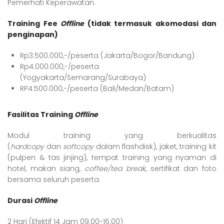
Pemerhati Keperawatan.
Training Fee
Offline
(tidak termasuk akomodasi dan
penginapan)
Rp3.500.000,-/peserta (Jakarta/Bogor/Bandung)
Rp4.000.000,-/peserta
(Yogyakarta/Semarang/Surabaya)
RP4.500.000,-/peserta (Bali/Medan/Batam)
Fasilitas Training
Offline
Modul training yang berkualitas
(
hardcopy
dan
softcopy
dalam flashdisk), jaket, training kit
(pulpen & tas jinjing), tempat training yang nyaman di
hotel, makan siang,
coffee/tea break
, sertifikat dan foto
bersama seluruh peserta.
Durasi
Offline
2 Hari (Efektif 14 Jam 09.00-16.00)