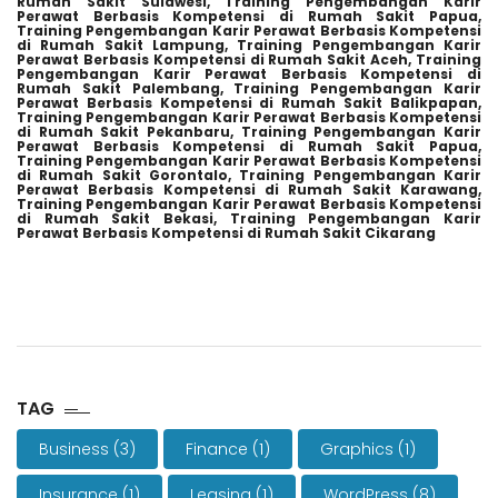
Rumah Sakit Sulawesi,
Training Pengembangan Karir
Perawat Berbasis Kompetensi di Rumah Sakit Papua,
Training Pengembangan Karir Perawat Berbasis Kompetensi
di Rumah Sakit Lampung,
Training Pengembangan Karir
Perawat Berbasis Kompetensi di Rumah Sakit Aceh,
Training
Pengembangan Karir Perawat Berbasis Kompetensi di
Rumah Sakit Palembang,
Training Pengembangan Karir
Perawat Berbasis Kompetensi di Rumah Sakit Balikpapan,
Training Pengembangan Karir Perawat Berbasis Kompetensi
di Rumah Sakit Pekanbaru,
Training Pengembangan Karir
Perawat Berbasis Kompetensi di Rumah Sakit Papua,
Training Pengembangan Karir Perawat Berbasis Kompetensi
di Rumah Sakit Gorontalo,
Training Pengembangan Karir
Perawat Berbasis Kompetensi di Rumah Sakit Karawang,
Training Pengembangan Karir Perawat Berbasis Kompetensi
di Rumah Sakit Bekasi,
Training Pengembangan Karir
Perawat Berbasis Kompetensi di Rumah Sakit Cikarang
TAG
Business
(3)
Finance
(1)
Graphics
(1)
Insurance
(1)
Leasing
(1)
WordPress
(8)