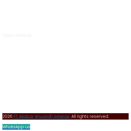
Indonesia – 11520
0852 1000 5065 (call or WA)
info@aljabarselaras.com
Mon – Fri: 8:00 am to 5:00 pm
Operational
Tunggak Jati Regency Blok C1 No. 26
Tunggak Jati, Kec. Karawang Barat
Kab. Karawang, Jawa Barat, Indonesia – 41351
0267 840 8668 (call)
admin@aljabarselaras.com
Mon – Fri: 8:00 am to 5:00 pm
2026
PT Aljabar Anugrah Selaras.
All rights reserved.
WhatsApp us