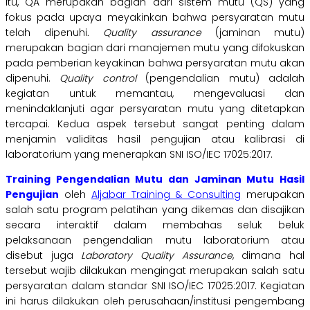
itu, QA merupakan bagian dari sistem mutu (QS) yang
fokus pada upaya meyakinkan bahwa persyaratan mutu
telah dipenuhi
. Quality assurance
(jaminan mutu)
merupakan bagian dari manajemen mutu yang difokuskan
pada pemberian keyakinan bahwa persyaratan mutu akan
dipenuhi.
Quality control
(pengendalian mutu) adalah
kegiatan untuk memantau, mengevaluasi dan
menindaklanjuti agar persyaratan mutu yang ditetapkan
tercapai. Kedua aspek tersebut sangat penting dalam
menjamin validitas hasil pengujian atau kalibrasi di
laboratorium yang menerapkan SNI ISO/IEC 17025:2017.
Training Pengendalian Mutu dan Jaminan Mutu Hasil
Pengujian
oleh
Aljabar Training & Consulting
merupakan
salah satu program pelatihan yang dikemas dan disajikan
secara interaktif dalam membahas seluk beluk
pelaksanaan pengendalian mutu laboratorium atau
disebut juga
Laboratory Quality Assurance
, dimana hal
tersebut wajib dilakukan mengingat merupakan salah satu
persyaratan dalam standar SNI ISO/IEC 17025:2017. Kegiatan
ini harus dilakukan oleh perusahaan/institusi pengembang