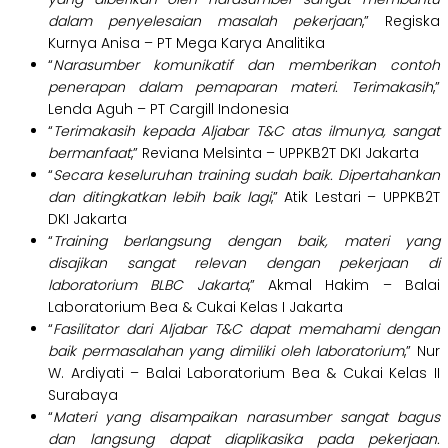
dalam penyelesaian masalah pekerjaan
,” Regiska
Kurnya Anisa – PT Mega Karya Analitika
“
Narasumber komunikatif dan memberikan contoh
penerapan dalam pemaparan materi. Terimakasih
,”
Lenda Aguh – PT Cargill Indonesia
“
Terimakasih kepada Aljabar T&C atas ilmunya, sangat
bermanfaat
,” Reviana Melsinta – UPPKB2T DKI Jakarta
“
Secara keseluruhan training sudah b
aik. Dipertahankan
dan ditingkatkan lebih baik lagi
,” Atik Lestari – UPPKB2T
DKI Jakarta
“
Training berlangsung dengan baik, materi yang
disajikan sangat relevan dengan pekerjaan di
laboratorium BLBC Jakarta
,” Akmal Hakim – Balai
Laboratorium Bea & Cukai Kelas I Jakarta
“
Fasilitator dari Aljabar T&C dapat memahami dengan
baik permasalahan yang dimiliki oleh laboratorium
,” Nur
W. Ardiyati – Balai Laboratorium Bea & Cukai Kelas II
Surabaya
“
Materi yang disampaikan narasumber sangat bagus
dan langsung dapat diaplikasika pada pekerjaan.