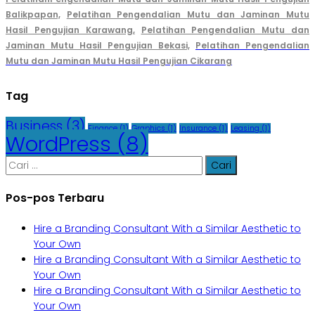
Balikpapan,
Pelatihan Pengendalian Mutu dan Jaminan Mutu
Hasil Pengujian Karawang,
Pelatihan Pengendalian Mutu dan
Jaminan Mutu Hasil Pengujian Bekasi,
Pelatihan Pengendalian
Mutu dan Jaminan Mutu Hasil Pengujian Cikarang
Tag
Business
(3)
Finance
(1)
Graphics
(1)
Insurance
(1)
Leasing
(1)
WordPress
(8)
Cari
untuk:
Pos-pos Terbaru
Hire a Branding Consultant With a Similar Aesthetic to
Your Own
Hire a Branding Consultant With a Similar Aesthetic to
Your Own
Hire a Branding Consultant With a Similar Aesthetic to
Your Own