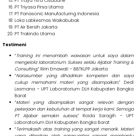
PT Traya Titra Cisadane
PT Triyasa Pirsa Utama
PT Panasonic Manufacturing Indonesia
Loka Labkesmas Waikabubak
PT Air Bersih Jakarta
PT Trakindo Utama
Testimoni
“
Training ini menambah wawasan untuk saya dalam
mengelola laboratorium. Sukses selalu Aljabar Training &
Consulting
,” Ririn Ernawati – BBTKLPP Jakarta
“
Narasumber yang dihadirkan kompeten dan saya
cukup memahami materi yang disampaikan
,” Dedi
Lesmana – UPT Laboratorium DLH Kabupaten Bangka
Barat
“
M
ateri yang disampaikan sangat relevan dengan
pekerjaan dan kebutuhan di tempat kerja kami. Semoga
PT Aljabar semakin sukses
,” Roida Saragih – UPT
Laboratorium DLH Kabupaten Bangka Barat
“
Terimakasih atas training yang sangat menarik. Materi
yang diberikan oleh narasumber sangat membantu