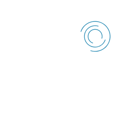
Septhian D. Raharja –
PT PLN (Persero)
UIT Jawa Bagian Tengah
“
Setelah mengikuti training ini saya
menjadi lebih paham untuk menerapkan
statistika yang diperlukan dalam
kegiatan laboratorium
,” Debytha Ayu
Putri –
PT PLN (Persero) UPT Semarang
Tags:
Jadwal Training Pengolahan dan
Interpretasi Data Hasil Pengujian Statistik,
In
House Training Pengolahan dan Interpretasi
Data Hasil Pengujian Statistik,
Pelatihan
Pengolahan dan Interpretasi Data Hasil
Pengujian Statistik,
Training Pengolahan dan
Interpretasi Data Hasil Pengujian Statistik,
Training Pengolahan dan Interpretasi Data
Hasil Pengujian Statistik Jakarta,
Training
Pengolahan dan Interpretasi Data Hasil
Pengujian Statistik Bandung,
Training
Pengolahan dan Interpretasi Data Hasil
Pengujian Statistik Surabaya,
Training
Pengolahan dan Interpretasi Data Hasil
Pengujian Statistik Yogyakarta,
Training