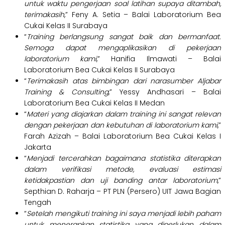
untuk waktu pengerjaan soal latihan supaya ditambah,
terimakasih
,” Feny A. Setia – Balai Laboratorium Bea
Cukai Kelas II Surabaya
“
Training berlangsung sangat baik dan bermanfaat.
Semoga dapat mengaplikasikan di pekerjaan
laboratorium kami
,” Hanifia Ilmawati – Balai
Laboratorium Bea Cukai Kelas II Surabaya
“
Terimakasih atas bimbingan dari narasumber Aljabar
Training & Consulting
,” Yessy Andhasari – Balai
Laboratorium Bea Cukai Kelas II Medan
“
Materi yang diajarkan dalam training ini sangat relevan
dengan pekerjaan dan kebutuhan di laboratorium kami
,”
Farah Azizah –
Balai Laboratorium Bea Cukai Kelas I
Jakarta
“
Menjadi tercerahkan bagaimana statistika diterapkan
dalam verifikasi metode, evaluasi estimasi
ketidakpastian dan uji banding antar laboratorium
,”
Septhian D. Raharja –
PT PLN (Persero) UIT Jawa Bagian
Tengah
“
Setelah mengikuti training ini saya menjadi lebih paham
untuk menerapkan statistika yang diperlukan dalam