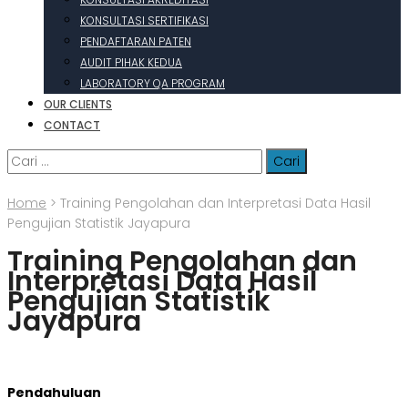
KONSULTASI SERTIFIKASI
PENDAFTARAN PATEN
AUDIT PIHAK KEDUA
LABORATORY QA PROGRAM
OUR CLIENTS
CONTACT
Cari
untuk:
Home
>
Training Pengolahan dan Interpretasi Data Hasil
Pengujian Statistik Jayapura
Training Pengolahan dan
Interpretasi Data Hasil
Pengujian Statistik
Jayapura
Pendahuluan