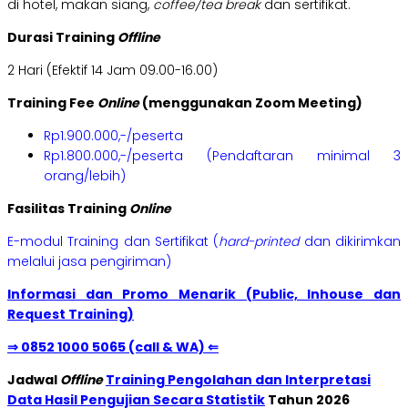
di hotel, makan siang,
coffee/tea break
dan sertifikat.
Durasi Training
Offline
2 Hari (Efektif 14 Jam 09.00-16.00)
Training Fee
Online
(menggunakan Zoom Meeting)
Rp1.900.000,-/peserta
Rp1.800.000,-/peserta (Pendaftaran minimal 3
orang/lebih)
Fasilitas Training
Online
E-modul Training dan Sertifikat (
hard-printed
dan dikirimkan
melalui jasa pengiriman)
Informasi dan Promo Menarik (Public, Inhouse dan
Request Training)
⇒ 0852 1000 5065 (call & WA) ⇐
Jadwal
Offline
Training Pengolahan dan Interpretasi
Data Hasil Pengujian Secara Statistik
Tahun 2026