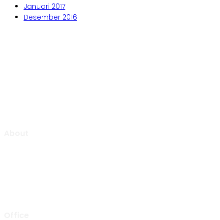
Januari 2017
Desember 2016
Aljabar Training & Consulting
PT Aljabar Anugrah Selaras
About
Aljabar Training & Consulting focuse on providing training
and consulting services.
We will be pleased to “Growing Up Together With You” to
support the success of your organization.
Office