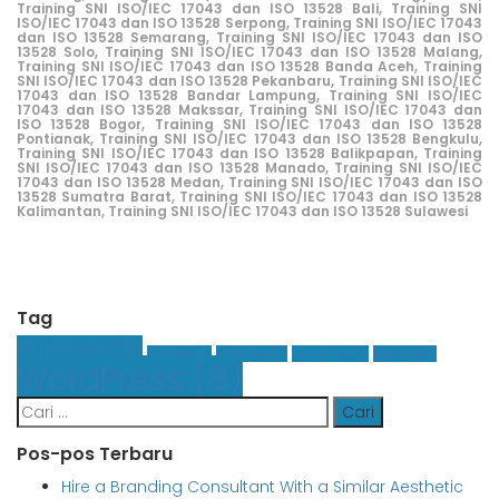
Training SNI ISO/IEC 17043 dan ISO 13528 Bali,
Training SNI
ISO/IEC 17043 dan ISO 13528 Serpong,
Training SNI ISO/IEC 17043
dan ISO 13528 Semarang,
Training SNI ISO/IEC 17043 dan ISO
13528 Solo,
Training SNI ISO/IEC 17043 dan ISO 13528 Malang,
Training SNI ISO/IEC 17043 dan ISO 13528 Banda Aceh,
Training
SNI ISO/IEC 17043 dan ISO 13528 Pekanbaru,
Training SNI ISO/IEC
17043 dan ISO 13528 Bandar Lampung,
Training SNI ISO/IEC
17043 dan ISO 13528 Makssar,
Training SNI ISO/IEC 17043 dan
ISO 13528 Bogor,
Training SNI ISO/IEC 17043 dan ISO 13528
Pontianak,
Training SNI ISO/IEC 17043 dan ISO 13528 Bengkulu,
Training SNI ISO/IEC 17043 dan ISO 13528 Balikpapan,
Training
SNI ISO/IEC 17043 dan ISO 13528 Manado,
Training SNI ISO/IEC
17043 dan ISO 13528 Medan,
Training SNI ISO/IEC 17043 dan ISO
13528 Sumatra Barat,
Training SNI ISO/IEC 17043 dan ISO 13528
Kalimantan,
Training SNI ISO/IEC 17043 dan ISO 13528 Sulawesi
Tag
Business
(3)
Finance
(1)
Graphics
(1)
Insurance
(1)
Leasing
(1)
WordPress
(8)
Cari
untuk:
Pos-pos Terbaru
Hire a Branding Consultant With a Similar Aesthetic