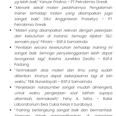
yg lebih baik
,” Yanuar Priatna – PT Petrokimia Gresik
“
Menarik sekali materi pelatihannya.
Pengalaman
trainer terhadap materi yang disampaikan
juga
sangat baik
,” Dito Anggriawan Prasetyo – PT
Petrokimia Gresik
“
M
ateri yang disampaikan relevan dengan pekerjaan
dan kebutuhan di instansi. Semoga Aljabar T&C
semakin jaya
,” Fitriani – BSPJI Samarinda
“
Penilaian secara keseluruhan terhadap training ini
s
angat baik. Semoga penyelenggaraan lebih dapat
terorganisir lagi
,” Raisha Junetika Deolla – BSPJI
Padang
“
Terimakasih atas materi dan ilmu yang sudah
diberikan. Kiranya dapat bekerjasama lagi di lain
waktu
,” Titik Nurwidayati
– BSPJI Samarinda
“
Penjelasan narasumber sangat mudah dimengerti,
untuk waktu pengerjaan soal latihan supaya
ditambah, terimakasih
,” Feny A. Setia – Balai
Laboratorium Bea Cukai Kelas II Surabaya
“
Training berlangsung sangat baik dan bermanfaat.
Semoga dapat mengaplikasikan di pekerjaan