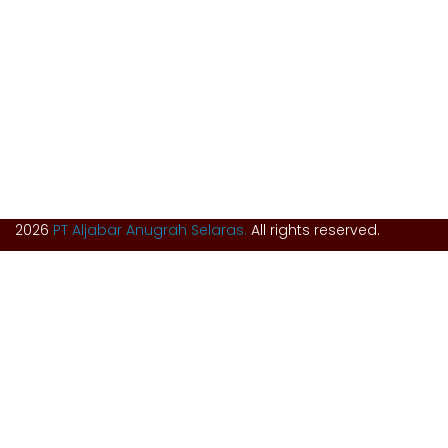
Tunggak Jati Regency Blok C1 No. 26
Tunggak Jati, Kec. Karawang Barat
Kab. Karawang, Jawa Barat, Indonesia – 41351
0267 840 8668 (call)
admin@aljabarselaras.com
Mon – Fri: 8:00 am to 5:00 pm
2026
PT Aljabar Anugrah Selaras.
All rights reserved.