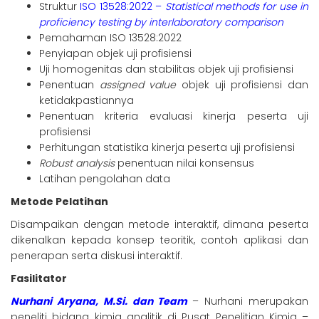
Struktur
ISO 13528:2022 –
Statistical methods for use in
proficiency testing by interlaboratory comparison
Pemahaman ISO 13528:2022
Penyiapan objek uji profisiensi
Uji homogenitas dan stabilitas objek uji profisiensi
Penentuan
assigned value
objek uji profisiensi dan
ketidakpastiannya
Penentuan kriteria evaluasi kinerja peserta uji
profisiensi
Perhitungan statistika kinerja peserta uji profisiensi
Robust analysis
penentuan nilai konsensus
Latihan pengolahan data
Metode Pelatihan
Disampaikan dengan metode interaktif, dimana peserta
dikenalkan kepada konsep teoritik, contoh aplikasi dan
penerapan serta diskusi interaktif.
Fasilitator
Nurhani Aryana, M.Si. dan Team
– Nurhani merupakan
peneliti bidang kimia analitik di Pusat Penelitian Kimia –