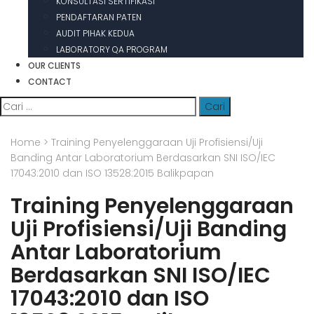
KONSULTASI SERTIFIKASI
PENDAFTARAN PATEN
AUDIT PIHAK KEDUA
LABORATORY QA PROGRAM
OUR CLIENTS
CONTACT
Cari
untuk:
Home
>
Training Penyelenggaraan Uji Profisiensi/Uji
Banding Antar Laboratorium Berdasarkan SNI ISO/IEC
17043:2010 dan ISO 13528:2015 Balikpapan
Training Penyelenggaraan
Uji Profisiensi/Uji Banding
Antar Laboratorium
Berdasarkan SNI ISO/IEC
17043:2010 dan ISO