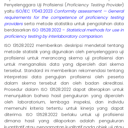
Penyelenggara Uji Profisiensi (
Proficiency Testing Provider
)
yaitu
ISO/IEC 17043:2023
Conformity assessment — General
requirements for the competence of proficiency testing
providers
serta metode statistika untuk pengolahan data
berdasarkan
ISO 13528:2022 –
Statistical methods for use in
proficiency testing by interlaboratory comparison
.
ISO 13528:2022 memberikan deskripsi mendetail tentang
metode statistik yang digunakan oleh penyelenggara uji
profisiensi untuk merancang skema uji profisiensi dan
untuk menganalisis data yang diperoleh dari skema
tersebut. Standard ini memberikan rekomendasi tentang
interpretasi data pengujian profisiensi oleh peserta
dalam skema tersebut dan oleh badan akreditasi.
Prosedur dalam ISO 13528:2022 dapat diterapkan untuk
menunjukkan bahwa hasil pengukuran yang diperoleh
oleh laboratorium, lembaga inspeksi, dan individu
memenuhi kriteria tertentu untuk kinerja yang dapat
diterima. ISO 13528:2022 berlaku untuk uji profisiensi
dimana hasil yang dilaporkan adalah pengukuran
kuantitatif atau pengamatan kualitatif pada objek uji atau