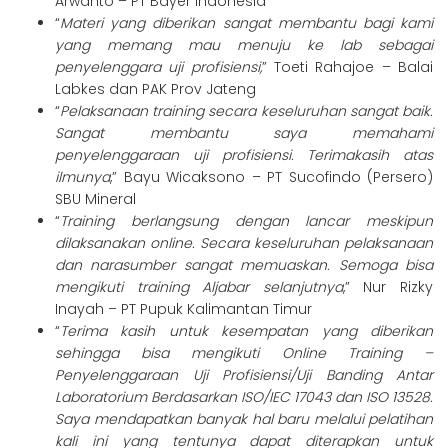
Arwanto – PT Bayer Indonesia
“
Materi yang diberikan sangat membantu bagi kami
yang memang mau menuju ke lab sebagai
penyelenggara uji profisiensi,
” Toeti Rahajoe – Balai
Labkes dan PAK Prov Jateng
“
Pelaksanaan training secara keseluruhan sangat baik.
Sangat membantu saya memahami
penyelenggaraan uji profisiensi. Terimakasih atas
ilmunya
,” Bayu Wicaksono – PT Sucofindo (Persero)
SBU Mineral
“
Training berlangsung dengan lancar meskipun
dilaksanakan online. Secara keseluruhan pelaksanaan
dan narasumber sangat memuaskan. Semoga bisa
mengikuti training Aljabar selanjutnya
,” Nur Rizky
Inayah – PT Pupuk Kalimantan Timur
“
Terima kasih untuk kesempatan yang diberikan
sehingga bisa mengikuti Online Training –
Penyelenggaraan Uji Profisiensi/Uji Banding Antar
Laboratorium Berdasarkan ISO/IEC 17043 dan ISO 13528.
Saya mendapatkan banyak hal baru melalui pelatihan
kali ini yang tentunya dapat diterapkan untuk