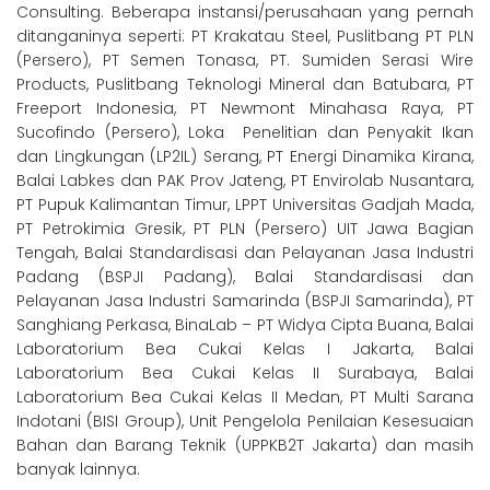
Consulting. Beberapa instansi/perusahaan yang pernah
ditanganinya seperti: PT Krakatau Steel, Puslitbang PT PLN
(Persero), PT Semen Tonasa, PT. Sumiden Serasi Wire
Products, Puslitbang Teknologi Mineral dan Batubara, PT
Freeport Indonesia, PT Newmont Minahasa Raya, PT
Sucofindo (Persero), Loka Penelitian dan Penyakit Ikan
dan Lingkungan (LP2IL) Serang, PT Energi Dinamika Kirana,
Balai Labkes dan PAK Prov Jateng, PT Envirolab Nusantara,
PT Pupuk Kalimantan Timur, LPPT Universitas Gadjah Mada,
PT Petrokimia Gresik, PT PLN (Persero) UIT Jawa Bagian
Tengah, Balai Standardisasi dan Pelayanan Jasa Industri
Padang (BSPJI Padang), Balai Standardisasi dan
Pelayanan Jasa Industri Samarinda (BSPJI Samarinda), PT
Sanghiang Perkasa, BinaLab – PT Widya Cipta Buana, Balai
Laboratorium Bea Cukai Kelas I Jakarta, Balai
Laboratorium Bea Cukai Kelas II Surabaya, Balai
Laboratorium Bea Cukai Kelas II Medan, PT Multi Sarana
Indotani (BISI Group), Unit Pengelola Penilaian Kesesuaian
Bahan dan Barang Teknik (UPPKB2T Jakarta) dan masih
banyak lainnya.