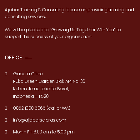
Aljabar Training & Consulting focuse on providing training and
consulting services.
We will be pleased to “Growing Up Together With You” to
support the success of your organization.
OFFICE
Gapura Office
Ruko Green Garden Blok A14 No. 36
Kebon Jeruk, Jakarta Barat,
Indonesia – 11520
0852 1000 5065 (call or WA)
info@aljabarselaras.com
Mon – Fri: 8:00 am to 5:00 pm