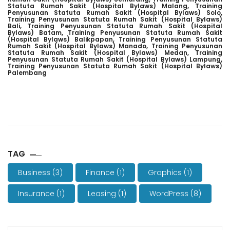
Statuta Rumah Sakit (Hospital Bylaws) Malang,
Training
Penyusunan Statuta Rumah Sakit (Hospital Bylaws) Solo,
Training Penyusunan Statuta Rumah Sakit (Hospital Bylaws)
Bali,
Training Penyusunan Statuta Rumah Sakit (Hospital
Bylaws) Batam,
Training Penyusunan Statuta Rumah Sakit
(Hospital Bylaws) Balikpapan,
Training Penyusunan Statuta
Rumah Sakit (Hospital Bylaws) Manado,
Training Penyusunan
Statuta Rumah Sakit (Hospital Bylaws) Medan,
Training
Penyusunan Statuta Rumah Sakit (Hospital Bylaws) Lampung,
Training Penyusunan Statuta Rumah Sakit (Hospital Bylaws)
Palembang
TAG
Business
(3)
Finance
(1)
Graphics
(1)
Insurance
(1)
Leasing
(1)
WordPress
(8)