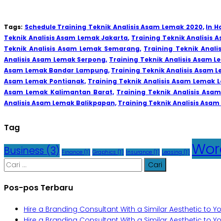
Tags:
Schedule Training Teknik Analisis Asam Lemak 2020,
In H
Teknik Analisis Asam Lemak Jakarta,
Training Teknik Analisis
Teknik Analisis Asam Lemak Semarang,
Training Teknik Anal
Analisis Asam Lemak Serpong,
Training Teknik Analisis Asam L
Asam Lemak Bandar Lampung,
Training Teknik Analisis Asam 
Asam Lemak Pontianak,
Training Teknik Analisis Asam Lemak 
Asam Lemak Kalimantan Barat,
Training Teknik Analisis Asa
Analisis Asam Lemak Balikpapan,
Training Teknik Analisis Asa
Tag
Wor
Business
(3)
Finance
(1)
Graphics
(1)
Insurance
(1)
Leasing
(1)
Cari
untuk:
Pos-pos Terbaru
Hire a Branding Consultant With a Similar Aesthetic to 
Hire a Branding Consultant With a Similar Aesthetic to 