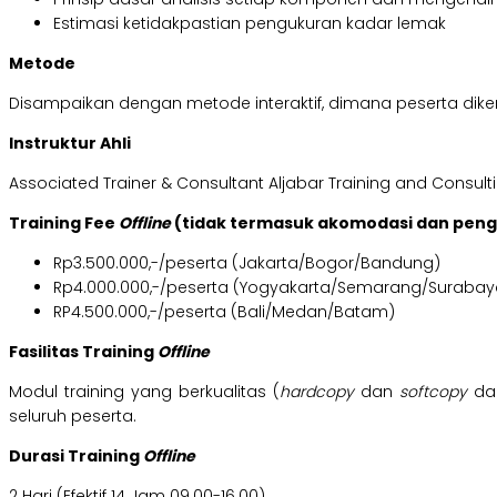
Estimasi ketidakpastian pengukuran kadar lemak
Metode
Disampaikan dengan metode interaktif, dimana peserta dikenal
Instruktur Ahli
Associated Trainer & Consultant Aljabar Training and Consult
Training Fee
Offline
(tidak termasuk akomodasi dan pen
Rp3.500.000,-/peserta (Jakarta/Bogor/Bandung)
Rp4.000.000,-/peserta (Yogyakarta/Semarang/Surabay
RP4.500.000,-/peserta (Bali/Medan/Batam)
Fasilitas Training
Offline
Modul training yang berkualitas (
hardcopy
dan
softcopy
dal
seluruh peserta.
Durasi Training
Offline
2 Hari (Efektif 14 Jam 09.00-16.00)