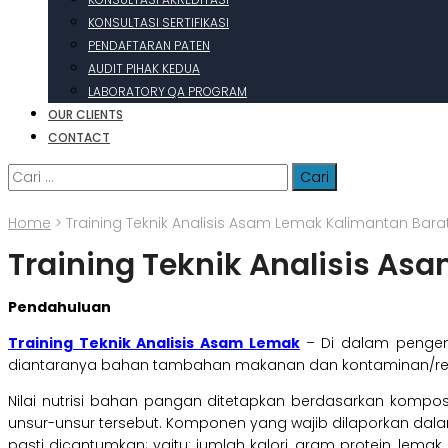
KONSULTASI SERTIFIKASI
PENDAFTARAN PATEN
AUDIT PIHAK KEDUA
LABORATORY QA PROGRAM
OUR CLIENTS
CONTACT
Cari
untuk:
Home
>
Training Teknik Analisis Asam Lemak Kalimantan Bara
Training Teknik Analisis As
Pendahuluan
Training Teknik Analisis Asam Lemak
– Di dalam pengem
diantaranya bahan tambahan makanan dan kontaminan/resi
Nilai nutrisi bahan pangan ditetapkan berdasarkan kompo
unsur-unsur tersebut. Komponen yang wajib dilaporkan da
pasti dicantumkan; yaitu: jumlah kalori, gram protein, lem