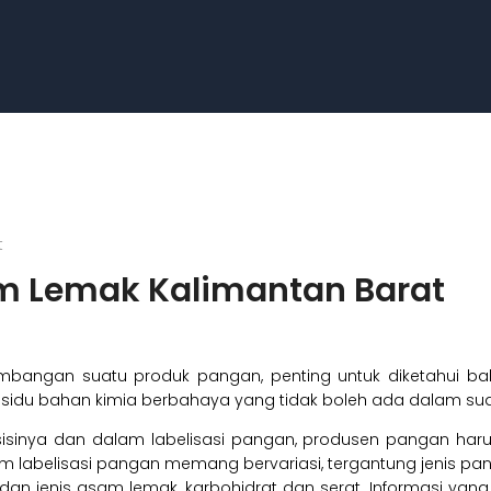
t
am Lemak Kalimantan Barat
bangan suatu produk pangan, penting untuk diketahui ba
du bahan kimia berbahaya yang tidak boleh ada dalam sua
sisinya dan dalam labelisasi pangan, produsen pangan har
lam labelisasi pangan memang bervariasi, tergantung jeni
ak dan jenis asam lemak, karbohidrat dan serat. Informasi y