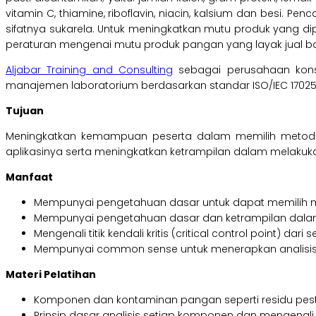
vitamin C, thiamine, riboflavin, niacin, kalsium dan besi. P
sifatnya sukarela. Untuk meningkatkan mutu produk yang d
peraturan mengenai mutu produk pangan yang layak jual baik 
Aljabar Training and Consulting
sebagai perusahaan kons
manajemen laboratorium berdasarkan standar ISO/IEC 170
Tujuan
Meningkatkan kemampuan peserta dalam memilih metode
aplikasinya serta meningkatkan ketrampilan dalam melakukan
Manfaat
Mempunyai pengetahuan dasar untuk dapat memilih m
Mempunyai pengetahuan dasar dan ketrampilan dala
Mengenali titik kendali kritis (critical control point) da
Mempunyai common sense untuk menerapkan analisis
Materi Pelatihan
Komponen dan kontaminan pangan seperti residu pesti
Prinsip dasar analisis setiap komponen dan mengena