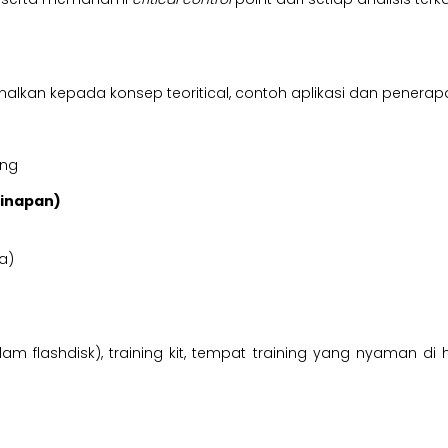
kan kepada konsep teoritical, contoh aplikasi dan penerapan, 
ing
ginapan)
a)
am flashdisk), training kit, tempat training yang nyaman di 