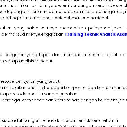
encantuman informasi lainnya seperti kandungan serat, kolester
iperdagangkan serta untuk menetapkan nilai atau harga jual,
di tingkat internasional, regional, maupun nasional.
ultan yang salah satunya memberikan pelayanan jasa tr
25 bermaksud menyelenggrakan
Training Teknik Analisis As
 pengujian yang tepat dan memahami semua aspek dari 
 setiap analisis tersebut.
etode pengujian yang tepat
m melakukan analisis berbagai komponen dan kontaminan 
ri setiap metode analisis yang digunakan
 berbagai komponen dan kontaminan pangan ke dalam jenis
sida, aditif pangan, lemak dan asam lemak serta vitamin
li serta memahami
critical control
point dari setiap analisis terka