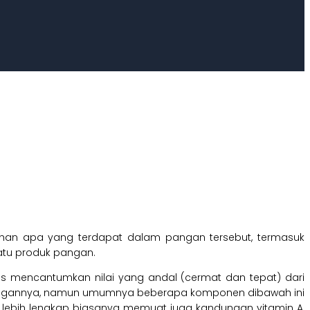
han apa yang terdapat dalam pangan tersebut, termasuk
tu produk pangan.
us mencantumkan nilai yang andal (cermat dan tepat) dari
s pangannya, namun umumnya beberapa komponen dibawah ini
ang lebih lengkap biasanya memuat juga kandungan vitamin A,