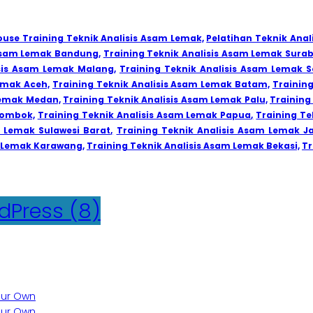
ouse Training Teknik Analisis Asam Lemak,
Pelatihan Teknik Anal
 Asam Lemak Bandung,
Training Teknik Analisis Asam Lemak Sura
isis Asam Lemak Malang,
Training Teknik Analisis Asam Lemak S
emak Aceh,
Training Teknik Analisis Asam Lemak Batam,
Trainin
Lemak Medan,
Training Teknik Analisis Asam Lemak Palu,
Training
Lombok,
Training Teknik Analisis Asam Lemak Papua,
Training Te
m Lemak Sulawesi Barat,
Training Teknik Analisis Asam Lemak J
m Lemak Karawang,
Training Teknik Analisis Asam Lemak Bekasi,
Tr
dPress
(8)
Your Own
Your Own