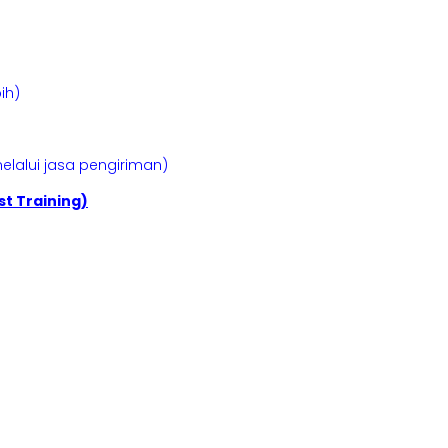
ih)
elalui jasa pengiriman)
t Training)