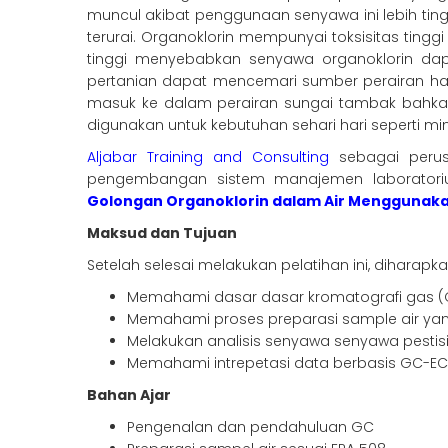
muncul akibat penggunaan senyawa ini lebih tin
terurai. Organoklorin mempunyai toksisitas tingg
tinggi menyebabkan senyawa organoklorin dapa
pertanian dapat mencemari sumber perairan hal 
masuk ke dalam perairan sungai tambak bahka
digunakan untuk kebutuhan sehari hari seperti m
Aljabar Training and Consulting
sebagai perus
pengembangan sistem manajemen laboratori
Golongan Organoklorin dalam Air Menggunak
Maksud dan Tujuan
Setelah selesai melakukan pelatihan ini, diharap
Memahami dasar dasar kromatografi gas 
Memahami proses preparasi sample air ya
Melakukan analisis senyawa senyawa pesti
Memahami intrepetasi data berbasis GC-E
Bahan Ajar
Pengenalan dan pendahuluan GC