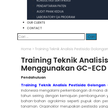
KONSULTASI SERTIFIKASI
PENDAFTARAN PATEN
AUDIT PIHAK KEDUA
LABORATORY QA PROGRAM
OUR CLIENTS
CONTACT
Cari
untuk:
Home
>
Training Teknik Analisis Pestisida Golo
Training Teknik Analisi
Menggunakan GC-ECD
Pendahuluan
Training Teknik Analisis Pestisida Golong
Indonesia mengalami perkembangan di mana di sek
tahun seiring dengan kemajuan pembangunan ya
bahan-bahan agrokimia seperti pupuk dan pes
tanaman. Organoklor merupakan pestisida yan