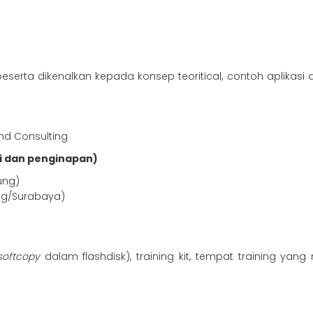
erta dikenalkan kepada konsep teoritical, contoh aplikasi da
and Consulting
i dan penginapan)
ung)
ng/Surabaya)
oftcopy
dalam flashdisk), training kit, tempat training yang