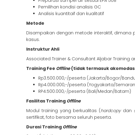
Preparasi sampel air sesuai EPA 508
Pemilihan kondisi analisis GC
Analisis kuantitaif dan kualitatif
Metode
Disampaikan dengan metode interaktif, dimana pes
kasus.
Instruktur Ahli
Associated Trainer & Consultant Aljabar Training 
Training Fee
Offline
(tidak termasuk akomodas
Rp3.500.000,-/peserta (Jakarta/Bogor/Band
Rp4.000.000,-/peserta (Yogyakarta/Semara
RP4.500.000,-/peserta (Bali/Medan/Batam)
Fasilitas Training
Offline
Modul training yang berkualitas (
hardcopy
dan
s
sertifikat, foto bersama seluruh peserta.
Durasi Training
Offline