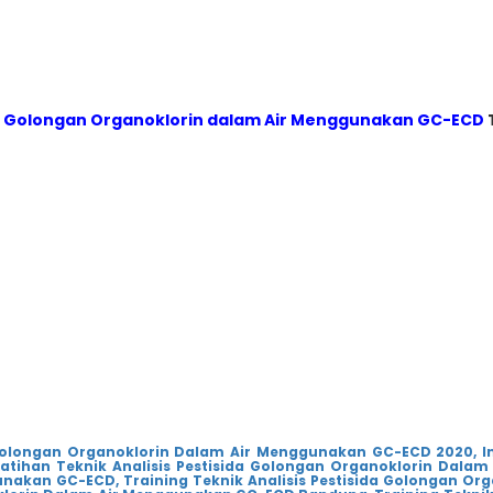
ida Golongan Organoklorin dalam Air Menggunakan GC-ECD
a Golongan Organoklorin Dalam Air Menggunakan GC-ECD 2020,
I
latihan Teknik Analisis Pestisida Golongan Organoklorin Dala
gunakan GC-ECD,
Training Teknik Analisis Pestisida Golongan O