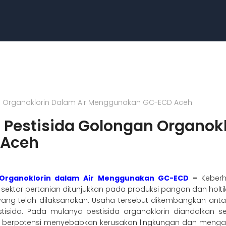
ngan Organoklorin Dalam Air Menggunakan GC-ECD Aceh
s Pestisida Golongan Organok
 Aceh
an Organoklorin dalam Air Menggunakan GC-ECD
–
Keber
tor pertanian ditunjukkan pada produksi pangan dan holtikul
ng telah dilaksanakan. Usaha tersebut dikembangkan anta
tisida. Pada mulanya pestisida organoklorin diandalkan
g berpotensi menyebabkan kerusakan lingkungan dan meng