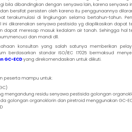
ggi bila dibandingkan dengan senyawa lain, karena senyawa i
i dan bersifat persisten oleh karena itu penggunaannya dilara
t terakumulasi di lingkungan selama bertahun-tahun. Pe
ini dikarenakan senyawa pestisida yg diaplikasikan dapat te
n dapat meresap masuk kedalam air tanah. Sehingga hal t
inum,mencuci dan mandi dll.
ahaan konsultan yang salah satunya memberikan pelayan
um berdasarkan standar ISO/IEC 17025 bermaksud meny
an GC-ECD
yang direkomendasikan untuk diikuti.
kan peserta mampu untuk:
(GC)
ng mengandung residu senyawa pestisida golongan organokl
sida golongan organoklorin dan piretroid menggunakan GC-E
CD