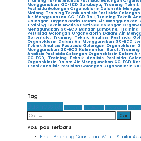
Training Teknik Analisis Pestisida Golongan Orga
Menggunakan GC-ECD Surabaya,
Training Teknik
Pestisida Golongan Organoklorin Dalam Air Meng
Malang,
Training Teknik Analisis Pestisida Golong
Air Menggunakan GC-ECD Bali,
Training Teknik An
Golongan Organoklorin Dalam Air Menggunakan 
Training Teknik Analisis Pestisida Golongan Organ
Menggunakan GC-ECD Bandar Lampung,
Training
Pestisida Golongan Organoklorin Dalam Air Meng
Gorontalo,
Training Teknik Analisis Pestisida 
Organoklorin Dalam Air Menggunakan GC-ECD Lo
Teknik Analisis Pestisida Golongan Organoklorin
Menggunakan GC-ECD Kalimantan Barat,
Training
Analisis Pestisida Golongan Organoklorin Dalam A
GC-ECD,
Training Teknik Analisis Pestisida Go
Organoklorin Dalam Air Menggunakan GC-ECD Kar
Teknik Analisis Pestisida Golongan Organoklorin 
Tag
Business
(3)
Finance
(1)
Graphics
(1)
Insurance
(1)
Leasing
Cari
untuk:
Pos-pos Terbaru
Hire a Branding Consultant With a Similar Ae