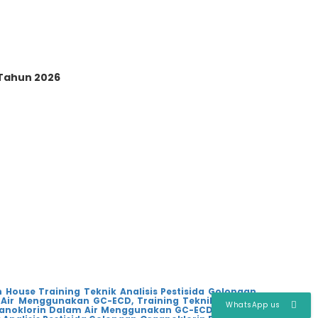
Tahun 2026
n House Training Teknik Analisis Pestisida Golongan
m Air Menggunakan GC-ECD,
Training Teknik Analisis
WhatsApp us
rganoklorin Dalam Air Menggunakan GC-ECD Jakarta,