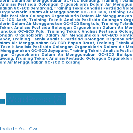
noklorin Dalam Air Menggunakan GC-ECD Bandung,
Training Teknik
 Analisis Pestisida Golongan Organoklorin Dalam Air Menggu
gunakan GC-ECD Semarang,
Training Teknik Analisis Pestisida G
an Organoklorin Dalam Air Menggunakan GC-ECD Solo,
Training Te
alisis Pestisida Golongan Organoklorin Dalam Air Menggunaka
GC-ECD Aceh,
Training Teknik Analisis Pestisida Golongan O
oklorin Dalam Air Menggunakan GC-ECD Bengkulu,
Training Teknik
 Teknik Analisis Pestisida Golongan Organoklorin Dalam Air 
gunakan GC-ECD Palu,
Training Teknik Analisis Pestisida Go
Golongan Organoklorin Dalam Air Menggunakan GC-ECD Pontia
mbok,
Training Teknik Analisis Pestisida Golongan Organoklo
 Dalam Air Menggunakan GC-ECD Papua Barat,
Training Teknik 
 Teknik Analisis Pestisida Golongan Organoklorin Dalam Air M
ir Menggunakan GC-ECD Jayapura,
Training Teknik Analisis Pes
longan Organoklorin Dalam Air Menggunakan GC-ECD Balikpa
awang,
Training Teknik Analisis Pestisida Golongan Organoklo
Dalam Air Menggunakan GC-ECD Cikarang
WordPress
(8)
(1)
sthetic to Your Own