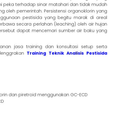
ni peka terhadap sinar matahari dan tidak mudah
ng oleh pemerintah. Persistensi organoklorin yang
nggunaan pestisida yang begitu marak di areal
rbawa secara perlahan (leaching) oleh air hujan
ersebut dapat mencemari sumber air baku yang
an jasa training dan konsultasi setup serta
elenggrakan
Training Teknik Analisis Pestisida
orin dan piretroid menggunakan GC-ECD
CD