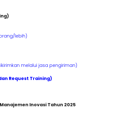
ing)
orang/lebih)
kirimkan melalui jasa pengiriman)
dan Request Training)
m Manajemen Inovasi
Tahun 2025