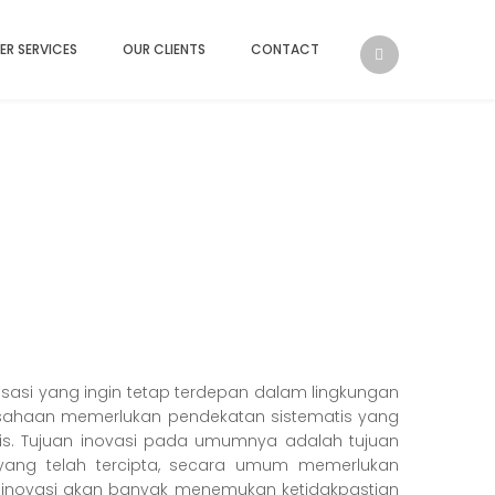
ER SERVICES
OUR CLIENTS
CONTACT
i
sasi yang ingin tetap terdepan dalam lingkungan
erusahaan memerlukan pendekatan sistematis yang
is. Tujuan inovasi pada umumnya adalah tujuan
yang telah tercipta, secara umum memerlukan
uan inovasi akan banyak menemukan ketidakpastian