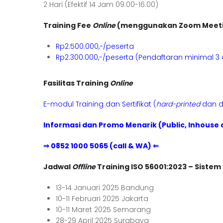
2 Hari (Efektif 14 Jam 09.00-16.00)
Training Fee
Online
(menggunakan Zoom Meet
Rp2.500.000,-/peserta
Rp2.300.000,-/peserta (Pendaftaran minimal 3 
Fasilitas Training
Online
E-modul Training dan Sertifikat (
hard-printed
dan di
Informasi dan Promo Menarik (Public, Inhouse 
⇒ 0852 1000 5065 (call & WA) ⇐
Jadwal
Offline
Training ISO 56001:2023 – Siste
13-14 Januari 2025 Bandung
10-11 Februari 2025 Jakarta
10-11 Maret 2025 Semarang
28-29 April 2025 Surabaya