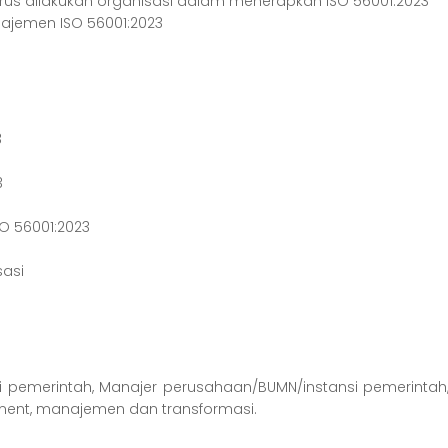
s dilakukan organisasi dalam menerapkan ISO 56001:2023
jemen ISO 56001:2023
3
i
3
O 56001:2023
sasi
i pemerintah, Manajer perusahaan/BUMN/instansi pemerintah,
ent, manajemen dan transformasi.