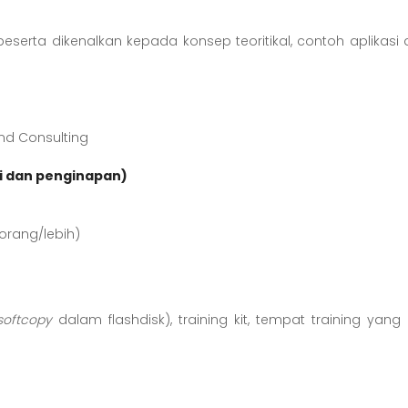
erta dikenalkan kepada konsep teoritikal, contoh aplikasi da
and Consulting
i dan penginapan)
orang/lebih)
softcopy
dalam flashdisk), training kit, tempat training ya