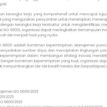
pat.
an kerangka kerja yang komprehensif untuk mencapai tuj
onal yang menguraikan persyaratan untuk menetapkan, menera
dengan kerangka kerja terstruktur untuk mengidentifikasi, 
si ISO 56001, organisasi dapat meningkatkan kemampuan in
 ide menjadi hasil yang nyata.
 ISO 56001 adalah komitmen kepemimpinan. Manajemen pu
enyediakan sumber daya, dan menciptakan lingkungan yan
 kepemimpinan dalam membangun strategi inovasi, mendefinisi
han. Dengan komitmen kepemimpinan yang kuat, organisasi
k menyumbangkan ide-ide kreatif mereka dan berpartisipasi ak
jemen ISO 56001:2023
001:2023
O 56001:2023