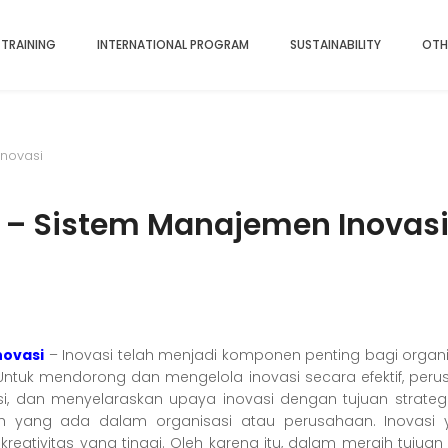
 TRAINING
INTERNATIONAL PROGRAM
SUSTAINABILITY
OTH
Inovasi
3 – Sistem Manajemen Inovas
novasi
– Inovasi telah menjadi komponen penting bagi organi
i. Untuk mendorong dan mengelola inovasi secara efektif, p
i, dan menyelaraskan upaya inovasi dengan tujuan strateg
h yang ada dalam organisasi atau perusahaan. Inovasi 
kreativitas yang tinggi. Oleh karena itu, dalam meraih tuj