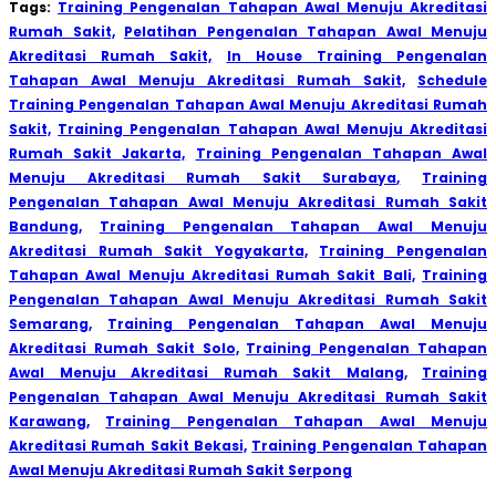
Tags:
Training Pengenalan Tahapan Awal Menuju Akreditasi
Rumah Sakit,
Pelatihan Pengenalan Tahapan Awal Menuju
Akreditasi Rumah Sakit,
In House Training Pengenalan
Tahapan Awal Menuju Akreditasi Rumah Sakit,
Schedule
Training Pengenalan Tahapan Awal Menuju Akreditasi Rumah
Sakit,
Training Pengenalan Tahapan Awal Menuju Akreditasi
Rumah Sakit Jakarta,
Training Pengenalan Tahapan Awal
Menuju Akreditasi Rumah Sakit Surabaya,
Training
Pengenalan Tahapan Awal Menuju Akreditasi Rumah Sakit
Bandung,
Training Pengenalan Tahapan Awal Menuju
Akreditasi Rumah Sakit Yogyakarta,
Training Pengenalan
Tahapan Awal Menuju Akreditasi Rumah Sakit Bali,
Training
Pengenalan Tahapan Awal Menuju Akreditasi Rumah Sakit
Semarang,
Training Pengenalan Tahapan Awal Menuju
Akreditasi Rumah Sakit Solo,
Training Pengenalan Tahapan
Awal Menuju Akreditasi Rumah Sakit Malang,
Training
Pengenalan Tahapan Awal Menuju Akreditasi Rumah Sakit
Karawang,
Training Pengenalan Tahapan Awal Menuju
Akreditasi Rumah Sakit Bekasi,
Training Pengenalan Tahapan
Awal Menuju Akreditasi Rumah Sakit Serpong