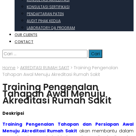
KONSULTASI SERTIFIKASI
PENDAFTARAN PATEN
AUDIT PIHAK KEDUA
LABORATORY QA PROGRAM
OUR CLIENTS
CONTACT
Cari
untuk:
Home
>
AKREDITASI RUMAH SAKIT
>
Training Pengenalan
Tahapan Awal Menuju Akreditasi Rumah Sakit
Training Pengenalan
Tahapan Awal Menuju
Akreditasi Rumah Sakit
Deskripsi
Training Pengenalan Tahapan dan Persiapan Awal
Menuju Akreditasi Rumah Sakit
akan membantu dalam