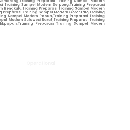
 Semarang,
Training Preparasi Training Sampel Modern
asi Training Sampel Modern Serpong,
Training Preparasi
rn Bengkulu,
Training Preparasi Training Sampel Modern
ng Preparasi Training Sampel Modern Gorontalo,
Training
ining Sampel Modern Papua,
Training Preparasi Training
mpel Modern Sulawesi Barat,
Training Preparasi Training
likpapan,
Training Preparasi Training Sampel Modern
Operational
Tunggak Jati Regency Blok C1
No. 26
 A14 No.
Tunggak Jati, Kec. Karawang
Barat
rat,
Kab. Karawang, Jawa Barat,
Indonesia – 41351
r WA)
0267 840 8668 (call)
com
admin@aljabarselaras.com
5:00 pm
Mon – Fri: 8:00 am to 5:00 pm