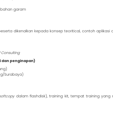
ambahan garam
erta dikenalkan kepada konsep teoritical, contoh aplikasi da
d Consulting
i dan penginapan)
ung)
ng/Surabaya)
oftcopy
dalam flashdisk), training kit, tempat training yang