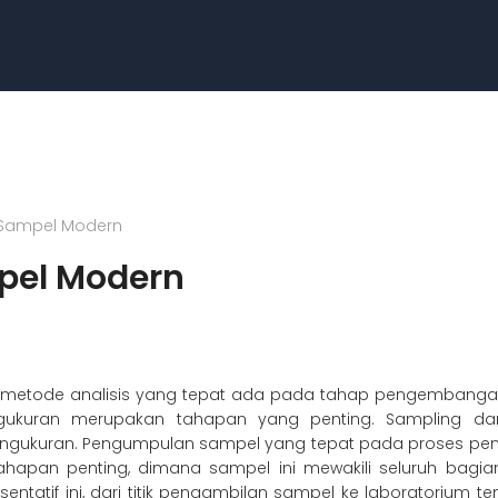
i Sampel Modern
mpel Modern
n metode analisis yang tepat ada pada tahap pengembangan
ukuran merupakan tahapan yang penting. Sampling dan p
gukuran. Pengumpulan sampel yang tepat pada proses pen
apan penting, dimana sampel ini mewakili seluruh bagian
tatif ini, dari titik pengambilan sampel ke laboratorium te