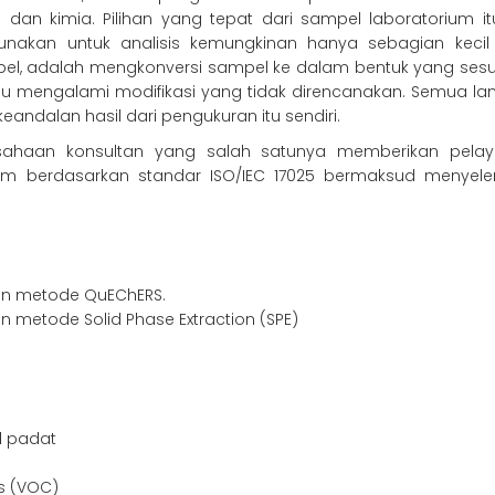
a dan kimia. Pilihan yang tepat dari sampel laboratorium 
gunakan untuk analisis kemungkinan hanya sebagian kecil
pel, adalah mengkonversi sampel ke dalam bentuk yang sesua
u mengalami modifikasi yang tidak direncanakan. Semua langk
andalan hasil dari pengukuran itu sendiri.
ahaan konsultan yang salah satunya memberikan pelayan
m berdasarkan standar ISO/IEC 17025 bermaksud menyel
n metode QuEChERS.
metode Solid Phase Extraction (SPE)
l padat
s (VOC)