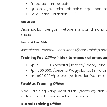
Preparasi sampel cair
QuEChERS, ekstraksi cair-cair dengan pen
Solid Phase Extraction (SPE)
Metode
Disampaikan dengan metode interaktif, dimana pes
kasus.
Instruktur Ahli
Associated Trainer & Consultant Aljabar Training an
Training Fee
Offline
(tidak termasuk akomodas
Rp3.500.000,-/peserta (Jakarta/Bogor/Band
Rp4.000.000,-/peserta (Yogyakarta/Semara
RP4.500.000,-/peserta (Bali/Medan/Batam)
Fasilitas Training
Offline
Modul training yang berkualitas (
hardcopy
dan
s
sertifikat, foto bersama seluruh peserta.
Durasi Training
Offline