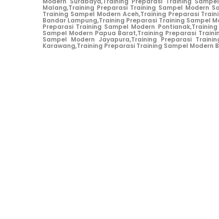
Modern Surabaya,
Training Preparasi Training Sampe
Malang,
Training Preparasi Training Sampel Modern So
Training Sampel Modern Aceh,
Training Preparasi Trai
Bandar Lampung,
Training Preparasi Training Sampel 
Preparasi Training Sampel Modern Pontianak,
Trainin
Sampel Modern Papua Barat,
Training Preparasi Train
Sampel Modern Jayapura,
Training Preparasi Train
Karawang,
Training Preparasi Training Sampel Modern B
Aljabar Training & Consulting
PT Aljabar Anugrah Selaras