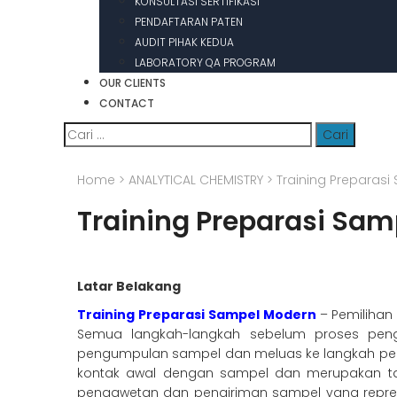
KONSULTASI SERTIFIKASI
PENDAFTARAN PATEN
AUDIT PIHAK KEDUA
LABORATORY QA PROGRAM
OUR CLIENTS
CONTACT
Cari
untuk:
Home
>
ANALYTICAL CHEMISTRY
>
Training Preparas
Training Preparasi Sa
Latar Belakang
Training Preparasi Sampel Modern
– Pemiliha
Semua langkah-langkah sebelum proses peng
pengumpulan sampel dan meluas ke langkah pen
kontak awal dengan sampel dan merupakan tah
pengawetan dan pengiriman sampel yang represen