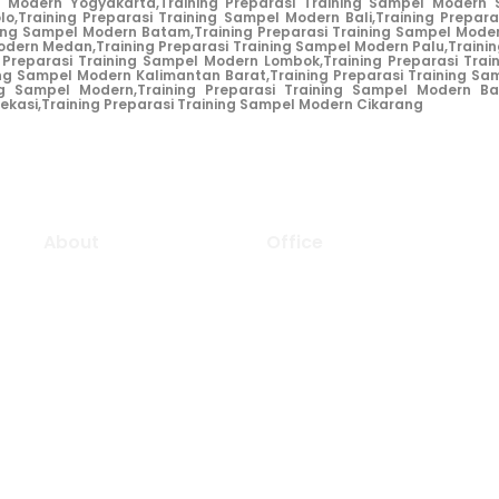
l Modern Yogyakarta,
Training Preparasi Training Sampel Modern
lo,
Training Preparasi Training Sampel Modern Bali,
Training Prepar
ning Sampel Modern Batam,
Training Preparasi Training Sampel Mode
Modern Medan,
Training Preparasi Training Sampel Modern Palu,
Traini
g Preparasi Training Sampel Modern Lombok,
Training Preparasi Tra
ing Sampel Modern Kalimantan Barat,
Training Preparasi Training Sa
ing Sampel Modern,
Training Preparasi Training Sampel Modern Ba
ekasi,
Training Preparasi Training Sampel Modern Cikarang
About
Office
Aljabar Training &
Consulting focuse on
Gapura Office
providing training and
Ruko Green Garden Blok
consulting services.
36
Kebon Jeruk, Jakarta Ba
We will be pleased to
Indonesia – 11520
“Growing Up Together
0852 1000 5065 (call o
With You” to support
info@aljabarselaras.
the success of your
Mon – Fri: 8:00 am to 
organization.