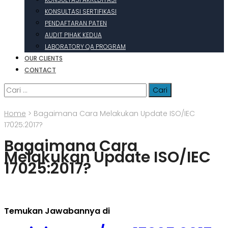
KONSULTASI SERTIFIKASI
PENDAFTARAN PATEN
AUDIT PIHAK KEDUA
LABORATORY QA PROGRAM
OUR CLIENTS
CONTACT
Cari
untuk:
Home
>
Bagaimana Cara Melakukan Update ISO/IEC
17025:2017?
Bagaimana Cara
Melakukan Update ISO/IEC
17025:2017?
Temukan Jawabannya di