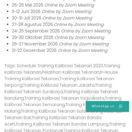
25-26 Mei 2026
Online by Zoom Meeting
11-12 Juni 2026
Online by Zoom Meeting
30-31 Juli 2026
Online by Zoom Meeting
27-28 Agustus 2026
Online by Zoom Meeting
24-25 September 2026
Online by Zoom Meeting
29-30 Oktober 2026
Online by Zoom Meeting
26-27 November 2026
Online by Zoom Meeting
21-22 Desember 2026
Online by Zoom Meeting
Tags:
Schedule Training Kalibrasi Tekanan 2020,
Training
Kalibrasi Tekanan,
Pelatihan Kalibrasi Tekanan,
In House
Training Kalibrasi Tekanan,
Training Kalibrasi Tekanan
Serpong,
Training Kalibrasi Tekanan Jakarta,
Training
Kalibrasi Tekanan Surabaya,
Training Kalibrasi Tekanan
Bandung,
Training Kalibrasi Tekanan Yogyakarta,
Training
Kalibrasi Tekanan Semarang,
Training Kalibrasi Tekanan
WhatsApp us
Malang,
Training Kalibrasi Tekanan Solo,
Training Kalibrasi
Tekanan Bali,
Training Kalibrasi Tekanan Banda
Aceh,
Training Kalibrasi Tekanan Bandar Lampung,
Training
Kalibrasi Tekanan Pontianak,
Training Kalibrasi Tekanan