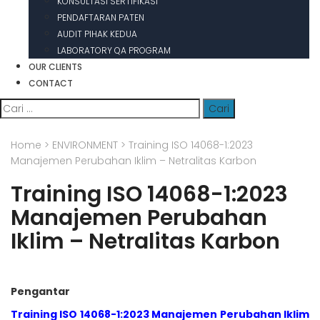
KONSULTASI SERTIFIKASI
PENDAFTARAN PATEN
AUDIT PIHAK KEDUA
LABORATORY QA PROGRAM
OUR CLIENTS
CONTACT
Cari
untuk:
Home
>
ENVIRONMENT
>
Training ISO 14068-1:2023
Manajemen Perubahan Iklim – Netralitas Karbon
Training ISO 14068-1:2023
Manajemen Perubahan
Iklim – Netralitas Karbon
Pengantar
Training ISO 14068-1:2023 Manajemen Perubahan Iklim