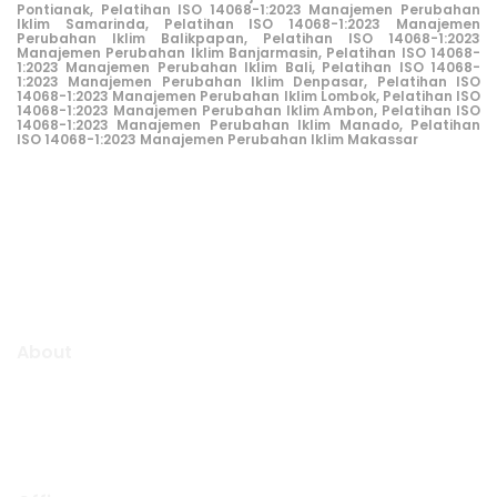
Pontianak
,
Pelatihan ISO 14068-1:2023 Manajemen Perubahan
Iklim Samarinda
,
Pelatihan ISO 14068-1:2023 Manajemen
Perubahan Iklim Balikpapan
,
Pelatihan ISO 14068-1:2023
Manajemen Perubahan Iklim Banjarmasin
,
Pelatihan ISO 14068-
1:2023 Manajemen Perubahan Iklim Bali
,
Pelatihan ISO 14068-
1:2023 Manajemen Perubahan Iklim Denpasar
,
Pelatihan ISO
14068-1:2023 Manajemen Perubahan Iklim Lombok
,
Pelatihan ISO
14068-1:2023 Manajemen Perubahan Iklim Ambon
,
Pelatihan ISO
14068-1:2023 Manajemen Perubahan Iklim Manado
,
Pelatihan
ISO 14068-1:2023 Manajemen Perubahan Iklim Makassar
Aljabar Training & Consulting
PT Aljabar Anugrah Selaras
About
Aljabar Training & Consulting focuse on providing training
and consulting services.
We will be pleased to “Growing Up Together With You” to
support the success of your organization.