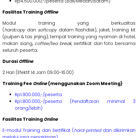
Rp4.500.000,-/peserta (Bali/Medan/Batam)
Fasilitas Training
Offline
Modul training yang berkualitas
(
hardcopy
dan
softcopy
dalam flashdisk), jaket, training kit
(pulpen & tas jinjing), tempat training yang nyaman di hotel,
makan siang,
coffee/tea break
, sertifikat dan foto bersama
seluruh peserta.
Durasi
Offline
2 Hari (Efektif 14 Jam 09.00-16.00)
Training Fee
Online
(menggunakan Zoom Meeting)
Rp1.900.000,-/peserta
Rp1.800.000,-/peserta (Pendaftaran minimal 3
orang/lebih)
Fasilitas Training
Online
E-modul Training dan Sertifikat (
hard-printed
dan dikirimkan
melalui jasa pengiriman)