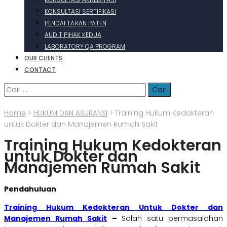
KONSULTASI SERTIFIKASI
PENDAFTARAN PATEN
AUDIT PIHAK KEDUA
LABORATORY QA PROGRAM
OUR CLIENTS
CONTACT
Cari
untuk:
Home
>
HUKUM DAN ASURANSI
>
Training Hukum Kedokteran
untuk Dokter dan Manajemen Rumah Sakit
Training Hukum Kedokteran
untuk Dokter dan
Manajemen Rumah Sakit
Pendahuluan
Training Hukum Kedokteran Untuk Dokter dan
Manajemen Rumah Sakit
–
Salah satu permasalahan