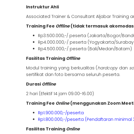
Instruktur Ahli
Associated Trainer & Consultant Aljabar Training 
Training Fee
Offline
(tidak termasuk akomodas
Rp3.500.000,-/ peserta (Jakarta/Bogor/Ban
Rp4.000.000,-/ peserta (Yogyakarta/Surabay
Rp4.500.000,-/ peserta (Bali/Medan/Batam)
Fasilitas Training
Offline
Modul training yang berkualitas (
hardcopy
dan
s
sertifikat dan foto bersama seluruh peserta.
Durasi
Offline
2 hari (Efektif 14 jam 09.00-16.00)
Training Fee
Online
(menggunakan Zoom Meet
Rp1.900.000,-/peserta
Rp1.800.000,-/peserta (Pendaftaran minimal 
Fasilitas Training
Online