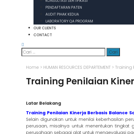
KONSULTASI SERTIFIKASI
PENDAFTARAN PATEN
AUDIT PIHAK KEDUA
LABORATORY QA PROGRAM
OUR CLIENTS
CONTACT
Cari
untuk:
Home
>
HUMAN RESOURCES DEPARTEMENT
>
Training
Training Penilaian Kine
Latar Belakang
Training Penilaian Kinerja Berbasis Balance 
Selain digunakan untuk menilai keberhasilan p
perusaan, misalnya untuk menentukan tingkat
perusahaan sebagai alat untuk mengevaluasi pad