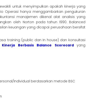
 mewakili untuk menyimpulkan apakah kinerja yang
n Rasio Operasi hanya menggambarkan pengukuran
kuntansi manajemen dikenal alat analisis yang
ngkan oleh Norton pada tahun 1990. Balanced
ilan keuangan yang dicapai perusahaan bersifat
 training (public dan In house) dan konsultasi
an Kinerja Berbasis Balance Scorecard
yang
ersonal/Individual berdasarkan metode BSC
an