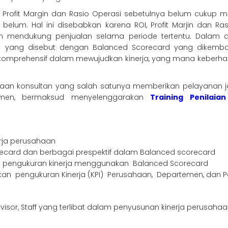
OI, Profit Margin dan Rasio Operasi sebetulnya belum cukup
u belum. Hal ini disebabkan karena ROI, Profit Marjin da
am mendukung penjualan selama periode tertentu. Dalam a
 yang disebut dengan Balanced Scorecard yang dikemba
omprehensif dalam mewujudkan kinerja, yang mana keberhas
an konsultan yang salah satunya memberikan pelayanan jasa
emen, bermaksud menyelenggarakan
Training Penilai
rja perusahaan
ard dan berbagai prespektif dalam Balanced scorecard
pengukuran kinerja menggunakan Balanced Scorecard
an pengukuran Kinerja (KPI) Perusahaan, Departemen, dan P
isor, Staff yang terlibat dalam penyusunan kinerja perusaha