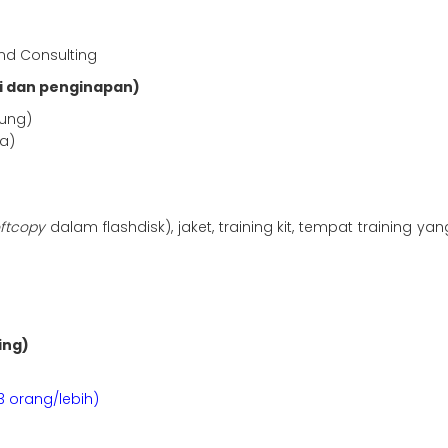
and Consulting
i dan penginapan)
dung)
a)
oftcopy
dalam flashdisk), jaket, training kit, tempat training 
ing)
3 orang/lebih)