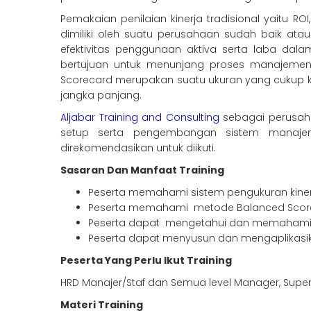
Pemakaian penilaian kinerja tradisional yaitu R
dimiliki oleh suatu perusahaan sudah baik ata
efektivitas penggunaan aktiva serta laba dal
bertujuan untuk menunjang proses manajemen
Scorecard merupakan suatu ukuran yang cukup k
jangka panjang.
Aljabar Training and Consulting
sebagai perusaha
setup serta pengembangan sistem manaj
direkomendasikan untuk diikuti.
Sasaran Dan Manfaat Training
Peserta memahami sistem pengukuran kine
Peserta memahami metode Balanced Scorec
Peserta dapat mengetahui dan memahami 
Peserta dapat menyusun dan mengaplikasik
Peserta Yang Perlu Ikut Training
HRD Manajer/Staf dan Semua level Manager, Superv
Materi Training