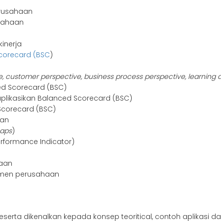
erusahaan
sahaan
inerja
corecard (BSC
)
e, customer perspective, business process perspective, learning
d Scorecard (BSC)
ikasikan Balanced Scorecard (BSC)
Scorecard (BSC)
aan
maps
)
rformance Indicator)
haan
emen perusahaan
erta dikenalkan kepada konsep teoritical, contoh aplikasi dan