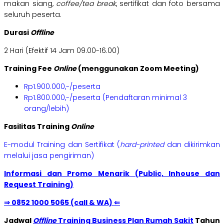
makan siang,
coffee/tea break
, sertifikat dan foto bersama
seluruh peserta.
Durasi
Offline
2 Hari (Efektif 14 Jam 09.00-16.00)
Training Fee
Online
(menggunakan Zoom Meeting)
Rp1.900.000,-/peserta
Rp1.800.000,-/peserta (Pendaftaran minimal 3
orang/lebih)
Fasilitas Training
Online
E-modul Training dan Sertifikat (
hard-printed
dan dikirimkan
melalui jasa pengiriman)
Informasi dan Promo Menarik (Public, Inhouse dan
Request Training)
⇒ 0852 1000 5065 (call & WA) ⇐
Jadwal
Offline
Training Business Plan Rumah Sakit
Tahun