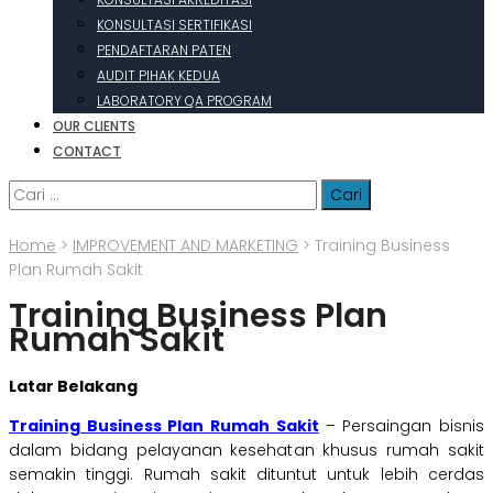
KONSULTASI SERTIFIKASI
PENDAFTARAN PATEN
AUDIT PIHAK KEDUA
LABORATORY QA PROGRAM
OUR CLIENTS
CONTACT
Cari
untuk:
Home
>
IMPROVEMENT AND MARKETING
>
Training Business
Plan Rumah Sakit
Training Business Plan
Rumah Sakit
Latar Belakang
Training Business Plan Rumah Sakit
– Persaingan bisnis
dalam bidang pelayanan kesehatan khusus rumah sakit
semakin tinggi. Rumah sakit dituntut untuk lebih cerdas