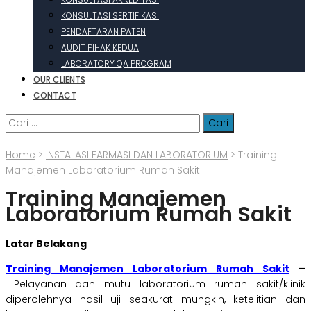
KONSULTASI SERTIFIKASI
PENDAFTARAN PATEN
AUDIT PIHAK KEDUA
LABORATORY QA PROGRAM
OUR CLIENTS
CONTACT
Cari
untuk:
Home
>
INSTALASI FARMASI DAN LABORATORIUM
>
Training
Manajemen Laboratorium Rumah Sakit
Training Manajemen
Laboratorium Rumah Sakit
Latar Belakang
Training Manajemen Laboratorium Rumah Sakit
–
Pelayanan dan mutu laboratorium rumah sakit/klinik
diperolehnya hasil uji seakurat mungkin, ketelitian dan