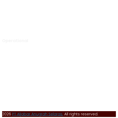
Ruko Green Garden Blok A14 No. 36
Kebon Jeruk, Jakarta Barat,
Indonesia – 11520
0852 1000 5065 (call or WA)
info@aljabarselaras.com
Mon – Fri: 8:00 am to 5:00 pm
Operational
Tunggak Jati Regency Blok C1 No. 26
Tunggak Jati, Kec. Karawang Barat
Kab. Karawang, Jawa Barat, Indonesia – 41351
0267 840 8668 (call)
admin@aljabarselaras.com
Mon – Fri: 8:00 am to 5:00 pm
2026
PT Aljabar Anugrah Selaras.
All rights reserved.