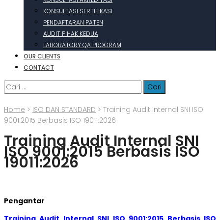
KONSULTASI SERTIFIKASI
PENDAFTARAN PATEN
AUDIT PIHAK KEDUA
LABORATORY QA PROGRAM
OUR CLIENTS
CONTACT
Cari
untuk:
Home
>
ISO DAN STANDARD
>
Training Audit Internal SNI ISO
9001:2015 Berbasis ISO 19011:2026
Training Audit Internal SNI
ISO 9001:2015 Berbasis ISO
19011:2026
Pengantar
Training Audit Internal SNI ISO 9001:2015 Berbasis ISO