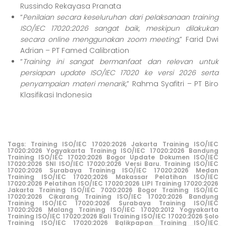
Russindo Rekayasa Pranata
“
Penilaian secara keseluruhan dari pelaksanaan training
ISO/IEC 17020:2026 sangat baik, meskipun dilakukan
secara online menggunakan zoom meeting
,” Farid Dwi
Adrian – PT Famed Calibration
“
Training ini sangat bermanfaat dan relevan untuk
persiapan update ISO/IEC 17020 ke versi 2026 serta
penyampaian materi menarik
,” Rahma Syafitri – PT Biro
Klasifikasi Indonesia
Tags:
Training ISO/IEC 17020:2026 Jakarta
Training ISO/IEC
17020:2026 Yogyakarta
Training ISO/IEC 17020:2026 Bandung
Training ISO/IEC 17020:2026 Bogor
Update Dokumen ISO/IEC
17020:2026
SNI ISO/IEC 17020:2026 Versi Baru
.
Training ISO/IEC
17020:2026 Surabaya
Training ISO/IEC 17020:2026 Medan
Training ISO/IEC 17020:2026 Makassar
Pelatihan ISO/IEC
17020:2026
Pelatihan ISO/IEC 17020:2026 LIPI
Training 17020:2026
Jakarta
Training ISO/IEC 7020:2026 Bogor
Training ISO/IEC
17020:2026 Cikarang
Training ISO/IEC 17020:2026 Bandung
Training ISO/IEC 17020:2026 Surabaya
Training ISO/IEC
17020:2026 Malang
Training ISO/IEC 17020:2012 Yogyakarta
Training ISO/IEC 17020:2026 Bali
Training ISO/IEC 17020:2026 Solo
Training ISO/IEC 17020:2026 Balikpapan
Training ISO/IEC