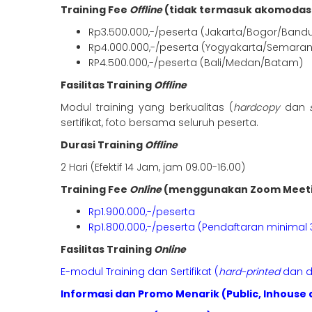
Training Fee
Offline
(tidak termasuk akomodas
Rp3.500.000,-/peserta (Jakarta/Bogor/Band
Rp4.000.000,-/peserta (Yogyakarta/Semara
RP4.500.000,-/peserta (Bali/Medan/Batam)
Fasilitas Training
Offline
Modul training yang berkualitas (
hardcopy
dan
sertifikat, foto bersama seluruh peserta.
Durasi Training
Offline
2 Hari (Efektif 14 Jam, jam 09.00-16.00)
Training Fee
Online
(menggunakan Zoom Meet
Rp1.900.000,-/peserta
Rp1.800.000,-/peserta (Pendaftaran minimal 
Fasilitas Training
Online
E-modul Training dan Sertifikat (
hard-printed
dan di
Informasi dan Promo Menarik (Public, Inhouse 