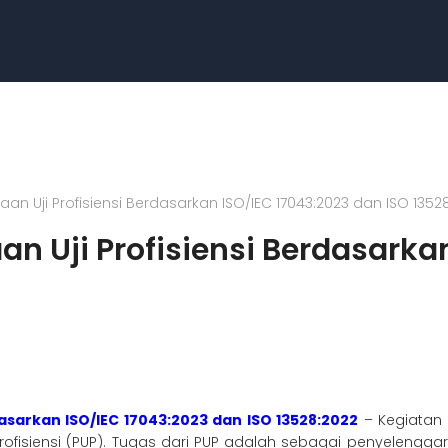
an Uji Profisiensi Berdasarkan ISO/IEC 17043:2023 dan ISO 1352
n Uji Profisiensi Berdasarka
asarkan ISO/IEC 17043:2023 dan ISO 13528:2022
– Kegiatan 
fisiensi (PUP). Tugas dari PUP adalah sebagai penyelenggara