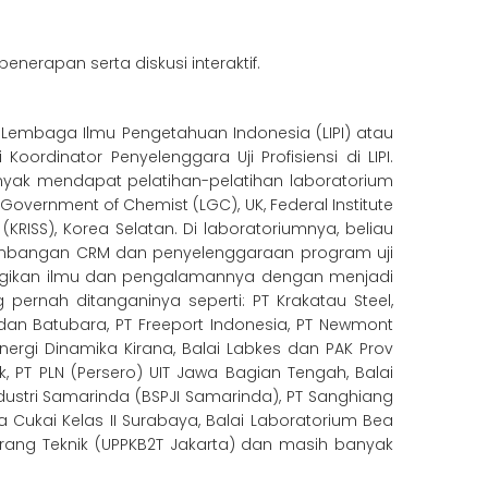
nerapan serta diskusi interaktif.
 – Lembaga Ilmu Pengetahuan Indonesia (LIPI) atau
ordinator Penyelenggara Uji Profisiensi di LIPI.
banyak mendapat pelatihan-pelatihan laboratorium
Government of Chemist (LGC), UK, Federal Institute
KRISS), Korea Selatan. Di laboratoriumnya, beliau
mbangan CRM dan penyelenggaraan program uji
embagikan ilmu dan pengalamannya dengan menjadi
g pernah ditanganinya seperti: PT Krakatau Steel,
l dan Batubara, PT Freeport Indonesia, PT Newmont
Energi Dinamika Kirana, Balai Labkes dan PAK Prov
k, PT PLN (Persero) UIT Jawa Bagian Tengah, Balai
dustri Samarinda (BSPJI Samarinda), PT Sanghiang
a Cukai Kelas II Surabaya, Balai Laboratorium Bea
Barang Teknik (UPPKB2T Jakarta) dan masih banyak