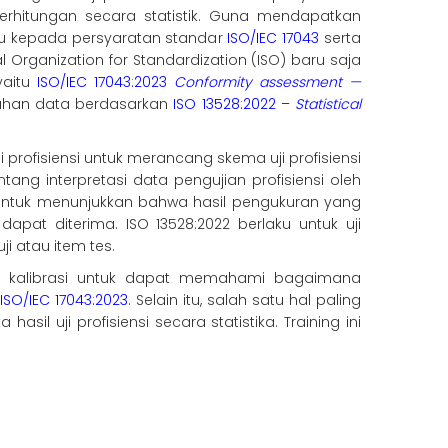
hitungan secara statistik. Guna mendapatkan
acu kepada persyaratan standar
ISO/IEC 17043
serta
l Organization for Standardization (ISO) baru saja
yaitu
ISO/IEC 17043:2023
Conformity assessment —
lahan data berdasarkan
ISO 13528:2022 –
Statistical
profisiensi untuk merancang skema uji profisiensi
ng interpretasi data pengujian profisiensi oleh
 untuk menunjukkan bahwa hasil pengukuran yang
dapat diterima. ISO 13528:2022 berlaku untuk uji
i atau item tes.
 kalibrasi untuk dapat memahami bagaimana
ISO/IEC 17043:2023
. Selain itu, salah satu hal paling
il uji profisiensi secara statistika. Training ini