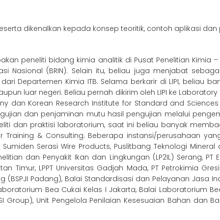
rta dikenalkan kepada konsep teoritik, contoh aplikasi dan pe
kan peneliti bidang kimia analitik di Pusat Penelitian Kimia
Nasional (BRIN). Selain itu, beliau juga menjabat sebagai Ko
ari Departemen Kimia ITB. Selama berkarir di LIPI, beliau 
 luar negeri. Beliau pernah dikirim oleh LIPI ke Laboratory 
y dan Korean Research Institute for Standard and Sciences (
jian dan penjaminan mutu hasil pengujian melalui penge
neliti dan praktisi laboratorium, saat ini beliau banyak m
bar Training & Consulting. Beberapa instansi/perusahaan yan
. Sumiden Serasi Wire Products, Puslitbang Teknologi Minera
litian dan Penyakit Ikan dan Lingkungan (LP2IL) Serang, PT 
tan Timur, LPPT Universitas Gadjah Mada, PT Petrokimia Gresi
g (BSPJI Padang), Balai Standardisasi dan Pelayanan Jasa In
aboratorium Bea Cukai Kelas I Jakarta, Balai Laboratorium Be
(BISI Group), Unit Pengelola Penilaian Kesesuaian Bahan dan 