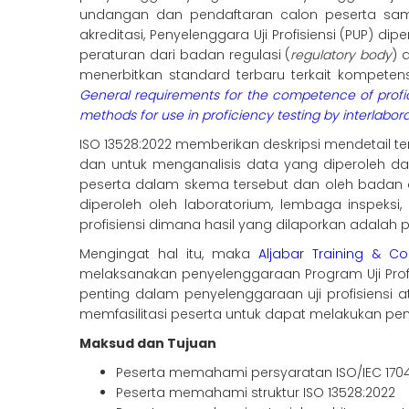
undangan dan pendaftaran calon peserta sam
akreditasi, Penyelenggara Uji Profisiensi (PUP)
peraturan dari badan regulasi (
regulatory body
) 
menerbitkan standard terbaru terkait kompetensi
General requirements for the competence of profic
methods for use in proficiency testing by interlabo
ISO 13528:2022 memberikan deskripsi mendetail te
dan untuk menganalisis data yang diperoleh dar
peserta dalam skema tersebut dan oleh badan a
diperoleh oleh laboratorium, lembaga inspeksi, 
profisiensi dimana hasil yang dilaporkan adalah p
Mengingat hal itu, maka
Aljabar Training & Co
melaksanakan penyelenggaraan Program Uji Prof
penting dalam penyelenggaraan uji profisiensi ata
memfasilitasi peserta untuk dapat melakukan pe
Maksud dan Tujuan
Peserta memahami persyaratan ISO/IEC 17043:20
Peserta memahami struktur ISO 13528:2022