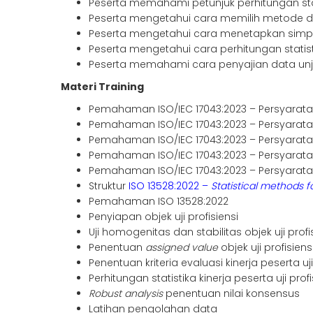
Peserta memahami petunjuk perhitungan statis
Peserta mengetahui cara memilih metode da
Peserta mengetahui cara menetapkan simpang
Peserta mengetahui cara perhitungan statistik
Peserta memahami cara penyajian data unjuk 
Materi Training
Pemahaman ISO/IEC 17043:2023 – Persyara
Pemahaman ISO/IEC 17043:2023 – Persyaratan
Pemahaman ISO/IEC 17043:2023 – Persyarat
Pemahaman ISO/IEC 17043:2023 – Persyarat
Pemahaman ISO/IEC 17043:2023 – Persyara
Struktur
ISO 13528:2022 –
Statistical methods f
Pemahaman ISO 13528:2022
Penyiapan objek uji profisiensi
Uji homogenitas dan stabilitas objek uji profi
Penentuan
assigned value
objek uji profisie
Penentuan kriteria evaluasi kinerja peserta uji
Perhitungan statistika kinerja peserta uji profi
Robust analysis
penentuan nilai konsensus
Latihan pengolahan data