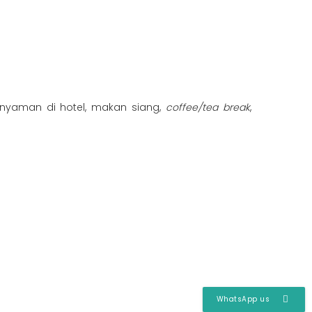
ng nyaman di hotel, makan siang,
coffee/tea break
,
WhatsApp us