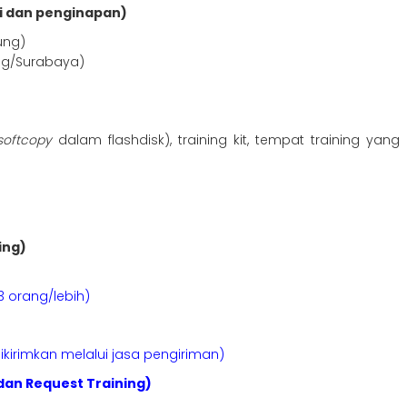
i dan penginapan)
ung)
ng/Surabaya)
softcopy
dalam flashdisk), training kit, tempat training ya
ing)
3 orang/lebih)
kirimkan melalui jasa pengiriman)
dan Request Training)