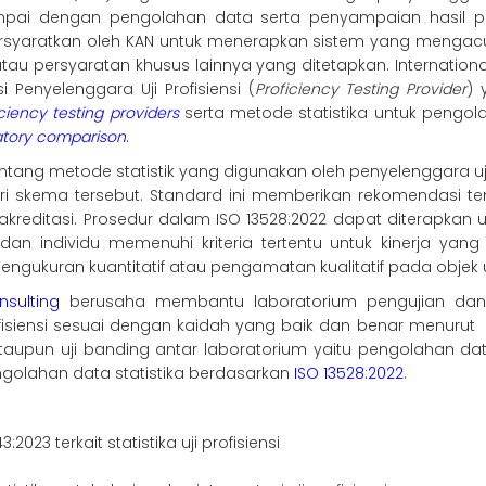
pai dengan pengolahan data serta penyampaian hasil per
 dipersyaratkan oleh KAN untuk menerapkan sistem yang meng
atau persyaratan khusus lainnya yang ditetapkan. Internationa
 Penyelenggara Uji Profisiensi (
Proficiency Testing Provider
) 
iency testing providers
serta metode statistika untuk pengo
ratory comparison
.
ntang metode statistik yang digunakan oleh penyelenggara uji 
i skema tersebut. Standard ini memberikan rekomendasi tenta
kreditasi. Prosedur dalam ISO 13528:2022 dapat diterapkan
dan individu memenuhi kriteria tertentu untuk kinerja yang 
engukuran kuantitatif atau pengamatan kualitatif pada objek uj
nsulting
berusaha membantu laboratorium pengujian dan
isiensi sesuai dengan kaidah yang baik dan benar menurut
upun uji banding antar laboratorium yaitu pengolahan data has
ngolahan data statistika berdasarkan
ISO 13528:2022
.
23 terkait statistika uji profisiensi