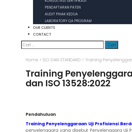
KONSULTASI SERTIFIKASI
PENDAFTARAN PATEN
AUDIT PIHAK KEDUA
LABORATORY QA PROGRAM
OUR CLIENTS
CONTACT
Cari
untuk:
Home
>
ISO DAN STANDARD
>
Training Penyelenggara
Training Penyelenggaraa
dan ISO 13528:2022
Pendahuluan
Training Penyelenggaraan Uji Profisiensi Berd
penyelenggara yang disebut Penyelenggara Uji Pro