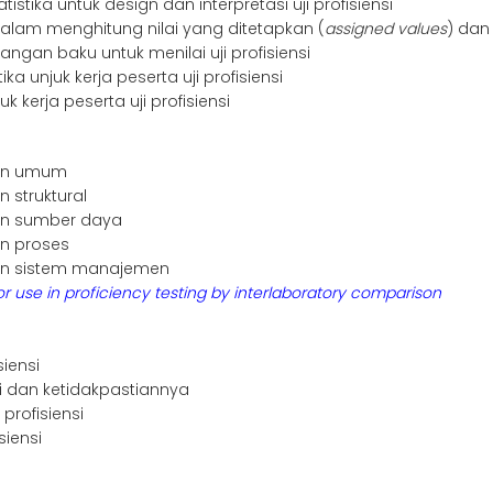
tika untuk design dan interpretasi uji profisiensi
lam menghitung nilai yang ditetapkan (
assigned values
) dan
an baku untuk menilai uji profisiensi
a unjuk kerja peserta uji profisiensi
kerja peserta uji profisiensi
tan umum
 struktural
an sumber daya
an proses
tan sistem manajemen
or use in proficiency testing by interlaboratory comparison
siensi
nsi dan ketidakpastiannya
 profisiensi
siensi