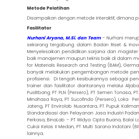
Metode Pelatihan
Disampaikan dengan metode interaktif, dimana pese
Fasilitator
Nurhani Aryana, M.Si. dan Team
– Nurhani merupa
sekarang tergabung dalam Badan Riset & Inovasi 
Menyelesaikan pendidikan sarjana dan magister d
baik manajemen maupun teknis baik di dalam maupun
for Materials Research and Testing (BAM), German
banyak melakukan pengembangan metode pengu
profisiensi. Di tengah kesibukannya sebagai pe
trainer dan fasilitator diantaranya melalui Alja
Puslitbang PT PLN (Persero), PT Semen Tonasa, PT
Minahasa Raya, PT Sucofindo (Persero), Loka Pene
Jateng, PT Envirolab Nusantara, PT Pupuk Kaliman
Standardisasi dan Pelayanan Jasa Industri Padan
Perkasa, BinaLab – PT Widya Cipta Buana, Balai L
Cukai Kelas II Medan, PT Multi Sarana Indotani 
lainnya.