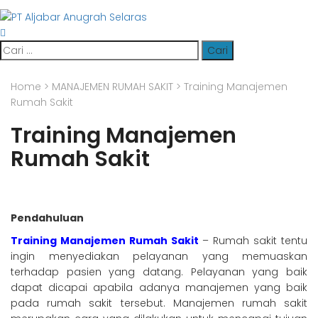
Cari
untuk:
Home
>
MANAJEMEN RUMAH SAKIT
>
Training Manajemen
Rumah Sakit
Training Manajemen
Rumah Sakit
Pendahuluan
Training Manajemen Rumah Sakit
– Rumah sakit tentu
ingin menyediakan pelayanan yang memuaskan
terhadap pasien yang datang. Pelayanan yang baik
dapat dicapai apabila adanya manajemen yang baik
pada rumah sakit tersebut. Manajemen rumah sakit