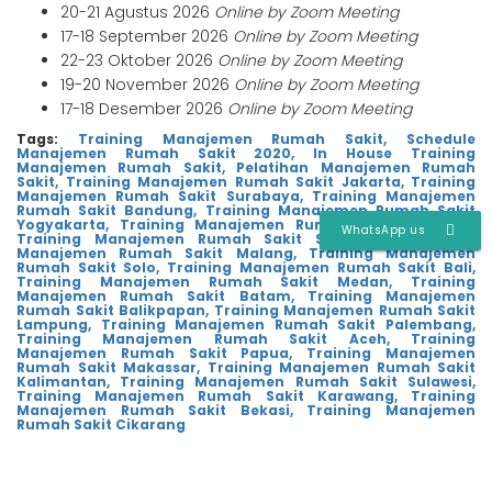
20-21 Agustus 2026
Online by Zoom Meeting
17-18 September 2026
Online by Zoom Meeting
22-23 Oktober 2026
Online by Zoom Meeting
19-20 November 2026
Online by Zoom Meeting
17-18 Desember 2026
Online by Zoom Meeting
Tags:
Training Manajemen Rumah Sakit,
Schedule
Manajemen Rumah Sakit 2020,
In House Training
Manajemen Rumah Sakit,
Pelatihan Manajemen Rumah
Sakit,
Training Manajemen Rumah Sakit Jakarta,
Training
Manajemen Rumah Sakit Surabaya,
Training Manajemen
Rumah Sakit Bandung,
Training Manajemen Rumah Sakit
Yogyakarta,
Training Manajemen Rumah Sakit Serpong
,
WhatsApp us
Training Manajemen Rumah Sakit Semarang,
Training
Manajemen Rumah Sakit Malang,
Training Manajemen
Rumah Sakit Solo,
Training Manajemen Rumah Sakit Bali,
Training Manajemen Rumah Sakit Medan,
Training
Manajemen Rumah Sakit Batam,
Training Manajemen
Rumah Sakit Balikpapan,
Training Manajemen Rumah Sakit
Lampung,
Training Manajemen Rumah Sakit Palembang,
Training Manajemen Rumah Sakit Aceh,
Training
Manajemen Rumah Sakit Papua,
Training Manajemen
Rumah Sakit Makassar,
Training Manajemen Rumah Sakit
Kalimantan,
Training Manajemen Rumah Sakit Sulawesi,
Training Manajemen Rumah Sakit Karawang,
Training
Manajemen Rumah Sakit Bekasi,
Training Manajemen
Rumah Sakit Cikarang