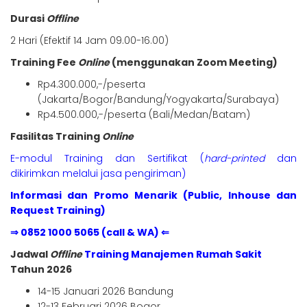
Durasi
Offline
2 Hari (Efektif 14 Jam 09.00-16.00)
Training Fee
Online
(menggunakan Zoom Meeting)
Rp4.300.000,-/peserta
(Jakarta/Bogor/Bandung/Yogyakarta/Surabaya)
Rp4.500.000,-/peserta (Bali/Medan/Batam)
Fasilitas Training
Online
E-modul Training dan Sertifikat (
hard-printed
dan
dikirimkan melalui jasa pengiriman)
Informasi dan Promo Menarik (Public, Inhouse dan
Request Training)
⇒ 0852 1000 5065 (call & WA) ⇐
Jadwal
Offline
Training Manajemen Rumah Sakit
Tahun 2026
14-15 Januari 2026 Bandung
12-13 Februari 2026 Bogor