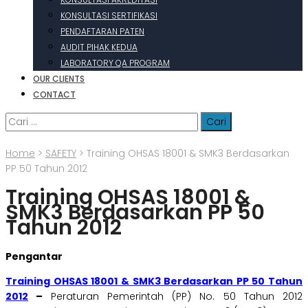
KONSULTASI SERTIFIKASI
PENDAFTARAN PATEN
AUDIT PIHAK KEDUA
LABORATORY QA PROGRAM
OUR CLIENTS
CONTACT
Cari
untuk:
Home
>
SAFETY
>
Training OHSAS 18001 & SMK3 Berdasarkan
PP 50 Tahun 2012
Training OHSAS 18001 &
SMK3 Berdasarkan PP 50
Tahun 2012
Pengantar
Training OHSAS 18001 & SMK3 Berdasarkan PP 50 Tahun
2012
–
Peraturan Pemerintah (PP) No. 50 Tahun 2012