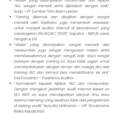
“
Materi yang disampaikan narasumber dari Aljabar
T&C sangat menarik serta dijelaskan dengan baik
,”
Surip – PT Sumber Tirta Alam Lestari
“
Training dikemas dan disajikan dengan sangat
menarik oleh fasilitator, juga menambah wawasan
untuk menjadi auditor internal di laboratorium yang
menerapkan SNI ISO/IEC 17025
,” Saputra – BBPJN Jawa
Tengah & DIY
“
Materi yang disampaikan sangat menarik dan
narasumber juga sangat menguasai materi serta
membawakannya dengan sangat baik. Saya sangat
terkesan dengan training ini. Saya tidak segan untuk
memberitahukan dengan teman dan kolega, jika ada
training ISO dan lainnya bisa mendaftarkan ke sini
,”
Dwi Purwanto – Freelance Auditor
“
Terimakasih kepada Aljabar T&C dan narasumber.
Dengan mengikuti pelatihan Audit Internal Based on
ISO 19011 ini, saya mendapatkan banyak ilmu baru
karena memang yang awalnya tidak ada pengalaman
di bidang audit
,” Nuryulia Maharani – LSP Governansi
Risiko Kepatuhan