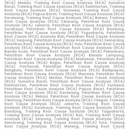
(RCA) Medan,
Training Root Cause Analysis (RCA) Sumatra
Barat,
Training Root Cause Analysis (RCA) Kalimantan,
Training
Root Cause Analysis (RCA) Sulawesi,
Training Root Cause
Analysis (RCA) Papua Barat,
Training Root Cause Analysis (RCA)
Karawang,
Training Root Cause Analysis (RCA) Bekasi,
Training
Root Cause Analysis (RCA) Cikarang
,
Pelatihan Root Cause
Analysis (RCA) Jakarta,
Pelatihan Root Cause Analysis (RCA)
Surabaya,
Pelatihan Root Cause Analysis (RCA) Bandung,
Pelatihan Root Cause Analysis (RCA) Yogyakarta,
Pelatihan
Root Cause (RCA) Analysis Bali,
Pelatihan Root Cause Analysis
(RCA) Serpong,
Pelatihan Root Cause Analysis (RCA) Semarang,
Pelatihan Root Cause Analysis (RCA) Solo,
Pelatihan Root Cause
Analysis (RCA) Malang,
Pelatihan Root Ca
use Analysis (RCA)
Banda Aceh,
Pelatihan Root Cause Analysis (RCA) Pekanbaru,
Pelatihan Root Cause Analysis (RCA) Bandar Lampung,
Pelatihan Root Cause Analysis (RCA) Makassar,
Pelatihan Root
Cause Analysis (RCA) Bogor,
Pelatihan Root Cause Analysis
(RCA) Pontianak,
Pelatihan Root Cause Analysis (RCA)
Bengkulu,
Pelatihan Root Cause Analysis (RCA) Balikpapan,
Pelatihan Root Cause Analysis (RCA) Manado,
Pelatihan Root
Cause Analysis (RCA) Medan,
Pelatihan Root Cause Analysis
(RCA) Sumatra Barat,
Pelatihan Root Cause Analysis (RCA)
Kalimantan,
Pelatihan Root Cause Analysis (RCA) Sulawesi,
Pelatihan Root Cause Analysis (RCA) Papua Barat,
Pelatihan
Root Cause Analysis (RCA) Karawang,
Pelatihan Root Cause
Analysis (RCA) Bekasi,
Pelatihan Root Cause Analysis (RCA)
Cikarang
,
Pelatihan Root Cause Analysis (RCA) Cilegon
,
Training
Root Cause Analysis (RCA) Jakarta,
Training Root Cause
Analysis (RCA) Surabaya,
Training Root Cause Analysis (RCA)
Bandung,
Training Root Cause Analysis (RCA) Yogyakarta,
Training Root Cause Analysis (RCA) Bali,
Training Root Cause
Analysis (RCA) Serpong,
Training Root Cause Analysis (RCA)
Semarang,
Training Root Cause Analysis (RCA) Solo,
Training
Root Cause Analysis (RCA) Malang,
Training Root Cause