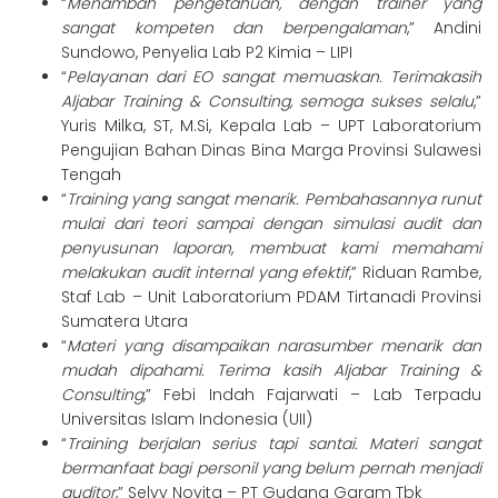
“
Menambah pengetahuan, dengan trainer yang
sangat kompeten dan berpengalaman
,” Andini
Sundowo, Penyelia Lab P2 Kimia – LIPI
“
Pelayanan dari EO sangat memuaskan. Terimakasih
Aljabar Training & Consulting, semoga sukses selalu
,”
Yuris Milka, ST, M.Si, Kepala Lab – UPT Laboratorium
Pengujian Bahan Dinas Bina Marga Provinsi Sulawesi
Tengah
“
Training yang sangat menarik. Pembahasannya runut
mulai dari teori sampai dengan simulasi audit dan
penyusunan laporan, membuat kami memahami
melakukan audit internal yang efektif
,” Riduan Rambe,
Staf Lab – Unit Laboratorium PDAM Tirtanadi Provinsi
Sumatera Utara
“
Materi yang disampaikan narasumber menarik dan
mudah dipahami. Terima kasih Aljabar Training &
Consulting
,” Febi Indah Fajarwati – Lab Terpadu
Universitas Islam Indonesia (UII)
“
Training berjalan serius tapi santai. Materi sangat
bermanfaat bagi personil yang belum pernah menjadi
auditor
,” Selvy Novita – PT Gudang Garam Tbk