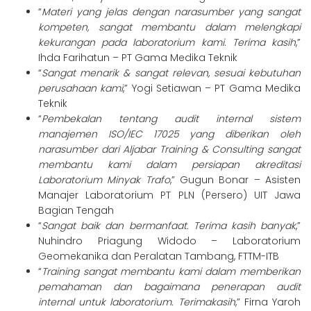
“
Materi yang jelas dengan narasumber yang sangat
kompeten, sangat membantu dalam melengkapi
kekurangan pada laboratorium kami. Terima kasih
,”
Ihda Farihatun – PT Gama Medika Teknik
“
Sangat menarik & sangat relevan, sesuai kebutuhan
perusahaan kami
,” Yogi Setiawan – PT Gama Medika
Teknik
“
Pembekalan tentang audit internal sistem
manajemen ISO/IEC 17025 yang diberikan oleh
narasumber dari Aljabar Training & Consulting sangat
membantu kami dalam persiapan akreditasi
Laboratorium Minyak Trafo
,” Gugun Bonar – Asisten
Manajer Laboratorium PT PLN (Persero) UIT Jawa
Bagian Tengah
“
Sangat baik dan bermanfaat. Terima kasih banyak
,”
Nuhindro Priagung Widodo – Laboratorium
Geomekanika dan Peralatan Tambang, FTTM-ITB
“
Training sangat membantu kami dalam memberikan
pemahaman dan bagaimana penerapan audit
internal untuk laboratorium. Terimakasih
,” Firna Yaroh