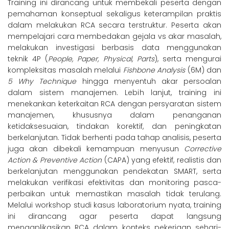
Training ini dirancang untuk membekali peserta dengan
pemahaman konseptual sekaligus keterampilan praktis
dalam melakukan RCA secara terstruktur. Peserta akan
mempelajari cara membedakan gejala vs akar masalah,
melakukan investigasi berbasis data menggunakan
teknik 4P (
People, Paper, Physical, Parts
), serta mengurai
kompleksitas masalah melalui
Fishbone Analysis
(6M) dan
5 Why Technique
hingga menyentuh akar persoalan
dalam sistem manajemen. Lebih lanjut, training ini
menekankan keterkaitan RCA dengan persyaratan sistem
manajemen, khususnya dalam penanganan
ketidaksesuaian, tindakan korektif, dan peningkatan
berkelanjutan. Tidak berhenti pada tahap analisis, peserta
juga akan dibekali kemampuan menyusun
Corrective
Action & Preventive Action
(CAPA) yang efektif, realistis dan
berkelanjutan menggunakan pendekatan SMART, serta
melakukan verifikasi efektivitas dan monitoring pasca-
perbaikan untuk memastikan masalah tidak terulang.
Melalui workshop studi kasus laboratorium nyata, training
ini dirancang agar peserta dapat langsung
mengaplikasikan RCA dalam konteks pekerjaan sehari-