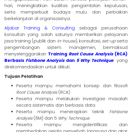
hari, meningkatkan kualitas pengambilan keputusan,
serta memperkuat budaya mutu dan perbaikan
berkelanjutan di organisasinya.
Aljabar Training & Consulting
sebagai perusahaan
konsultan yang salah satunya memberikan pelayanan
jasa training (publik dan
in-house
), konsultasi,
set-up
serta
pengembangan sistem manajemen, bermaksud
menyelenggarakan
Training
Root Cause Analysis
(RCA)
Berbasis
Fishbone Analysis
dan
5 Why Technique
yang
direkomendasikan untuk diikuti.
Tujuan Pelatihan
Peserta mampu memahami konsep dan filosofi
Root Cause Analysis
(RCA)
Peserta mampu melakukan investigasi masalah
secara sistematis dan berbasis data
Peserta mampu menerapkan teknik
Fishbone
Analysis
(6M) dan 5
Why Technique
Peserta mampu mengidentifikasi dan
membedakan gejala, penyebab langsung dan akar