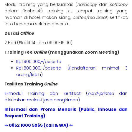
Modul training yang berkualitas (
hardcopy
dan
softcopy
dalam flashdisk), training kit, tempat training yang
nyaman di hotel, makan siang,
coffee/tea break
, sertifikat,
foto bersama seluruh peserta.
Durasi
Offline
2 Hari (Efektif 14 Jam 09.00-16.00)
Training Fee
Online
(menggunakan Zoom Meeting)
Rp1.900.000,-/peserta
Rp1.800.000,-/peserta (Pendaftaran minimal 3
orang/lebih)
Fasilitas Training
Online
E-modul Training dan Sertifikat (
hard-printed
dan
dikirimkan melalui jasa pengiriman)
Informasi dan Promo Menarik (Public, Inhouse dan
Request Training)
⇒ 0852 1000 5065 (call & WA) ⇐