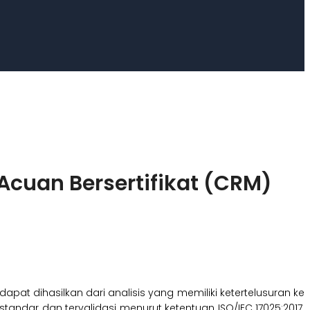
cuan Bersertifikat (CRM)
dapat dihasilkan dari analisis yang memiliki ketertelusuran ke
andar dan tervalidasi menurut ketentuan ISO/IEC 17025:2017.