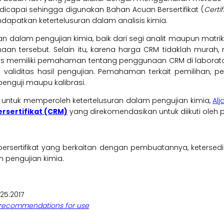
it dicapai sehingga digunakan Bahan Acuan Bersertifikat (
Certi
apatkan ketertelusuran dalam analisis kimia.
an dalam pengujian kimia, baik dari segi analit maupun matri
an tersebut. Selain itu, karena harga CRM tidaklah murah
rus memiliki pemahaman tentang penggunaan CRM di laboratoriu
an validitas hasil pengujian. Pemahaman terkait pemiliha
penguji maupu kalibrasi.
) untuk memperoleh ketertelusuran dalam pengujian kimia,
Alj
sertifikat (CRM)
yang direkomendasikan untuk diikuti oleh 
rtifikat yang berkaitan dengan pembuatannya, ketersedi
pengujian kimia.
25:2017
 recommendations for use