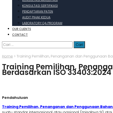
KONSULTASI SERTIFIKASI
PENDAFTARAN PATEN
AUDIT PIHAK KEDUA
LABORATORY QA PROGRAM
OUR CLIENTS
CONTACT
Cari
untuk:
Home
>
Training Pemilihan, Penanganan dan Penggunaan Bah
Training Pemilihan, Penang
Berdasarkan ISO 33403:2024
Pendahuluan
Training Pemilihan, Penanganan dan Penggunaan Bahan 
suatu standar internasional atau nasional (misalnya SI) at