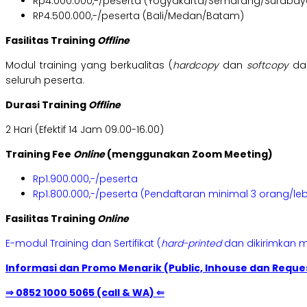
Rp4.000.000,-/peserta (Yogyakarta/Semarang/Surabay
RP4.500.000,-/peserta (Bali/Medan/Batam)
Fasilitas Training
Offline
Modul training yang berkualitas (
hardcopy
dan
softcopy
dal
seluruh peserta.
Durasi Training
Offline
2 Hari (Efektif 14 Jam 09.00-16.00)
Training Fee
Online
(menggunakan Zoom Meeting)
Rp1.900.000,-/peserta
Rp1.800.000,-/peserta (Pendaftaran minimal 3 orang/leb
Fasilitas Training
Online
E-modul Training dan Sertifikat (
hard-printed
dan dikirimkan m
Informasi dan Promo Menarik (Public, Inhouse dan Reques
⇒ 0852 1000 5065 (call & WA) ⇐