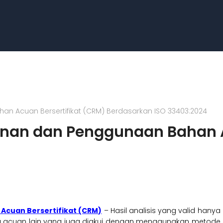
an Acuan Bersertifikat (CRM) Berdasarkan ISO 33403:2024
anan dan Penggunaan Bahan A
Acuan Bersertifikat (CRM)
– Hasil analisis yang valid hanya 
au acuan lain yang juga diakui dengan menggunakan metode st