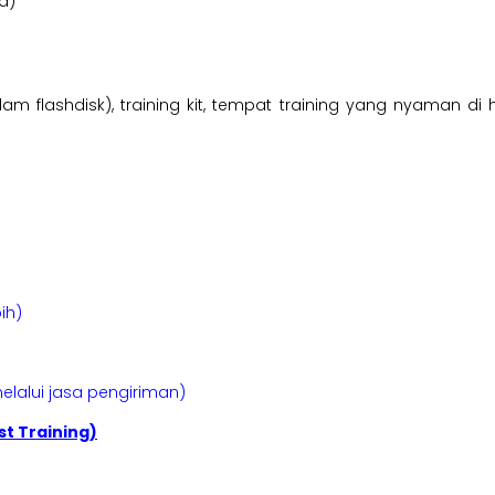
a)
am flashdisk), training kit, tempat training yang nyaman di 
ih)
elalui jasa pengiriman)
t Training)