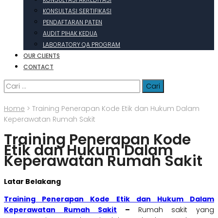
KONSULTASI SERTIFIKASI
PENDAFTARAN PATEN
AUDIT PIHAK KEDUA
LABORATORY QA PROGRAM
OUR CLIENTS
CONTACT
Cari
untuk:
Home
>
Training Penerapan Kode Etik dan Hukum Dalam
Keperawatan Rumah Sakit
Training Penerapan Kode
Etik dan Hukum Dalam
Keperawatan Rumah Sakit
Latar Belakang
Training Penerapan Kode Etik dan Hukum Dalam
Keperawatan Rumah Sakit
–
Rumah sakit yang