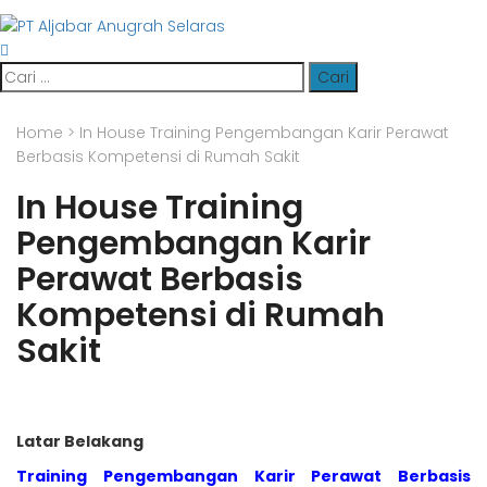
Cari
untuk:
Home
>
In House Training Pengembangan Karir Perawat
Berbasis Kompetensi di Rumah Sakit
In House Training
Pengembangan Karir
Perawat Berbasis
Kompetensi di Rumah
Sakit
Latar Belakang
Training Pengembangan Karir Perawat Berbasis