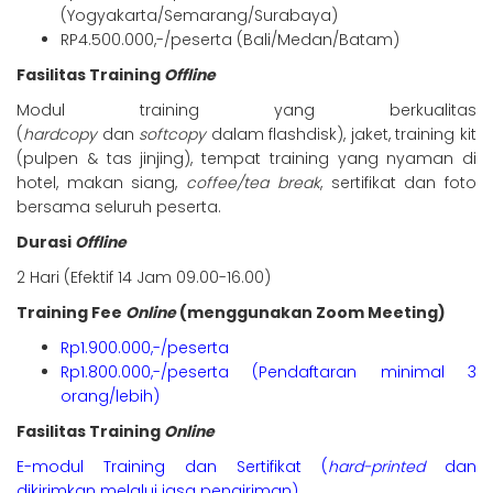
(Yogyakarta/Semarang/Surabaya)
RP4.500.000,-/peserta (Bali/Medan/Batam)
Fasilitas Training
Offline
Modul training yang berkualitas
(
hardcopy
dan
softcopy
dalam flashdisk), jaket, training kit
(pulpen & tas jinjing), tempat training yang nyaman di
hotel, makan siang,
coffee/tea break
, sertifikat dan foto
bersama seluruh peserta.
Durasi
Offline
2 Hari (Efektif 14 Jam 09.00-16.00)
Training Fee
Online
(menggunakan Zoom Meeting)
Rp1.900.000,-/peserta
Rp1.800.000,-/peserta (Pendaftaran minimal 3
orang/lebih)
Fasilitas Training
Online
E-modul Training dan Sertifikat (
hard-printed
dan
dikirimkan melalui jasa pengiriman)