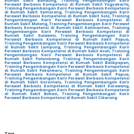
Rumah Sakit Bandung,
Training Pengembangan Karir
Perawat Berbasis Kompetensi di Rumah Sakit Yogyakarta,
Training Pengembangan Karir Perawat Berbasis Kompetensi
di Rumah Sakit Semarang,
Training Pengembangan Karir
Perawat Berbasis Kompetensi di Rumah Sakit Solo,
Training
Pengembangan Karir Perawat Berbasis Kompetensi di
Rumah Sakit Malang,
Training Pengembangan Karir Perawat
Berbasis Kompetensi di Rumah Sakit Kalimantan,
Training
Pengembangan Karir Perawat Berbasis Kompetensi di
Rumah Sakit Sulawesi,
Training Pengembangan Karir
Perawat Berbasis Kompetensi di Rumah Sakit Papua,
Training Pengembangan Karir Perawat Berbasis Kompetensi
di Rumah Sakit Lampung,
Training Pengembangan Karir
Perawat Berbasis Kompetensi di Rumah Sakit Aceh,
Training
Pengembangan Karir Perawat Berbasis Kompetensi di
Rumah Sakit Palembang,
Training Pengembangan Karir
Perawat Berbasis Kompetensi di Rumah Sakit Balikpapan,
Training Pengembangan Karir Perawat Berbasis Kompetensi
di Rumah Sakit Pekanbaru,
Training Pengembangan Karir
Perawat Berbasis Kompetensi di Rumah Sakit Papua,
Training Pengembangan Karir Perawat Berbasis Kompetensi
di Rumah Sakit Gorontalo,
Training Pengembangan Karir
Perawat Berbasis Kompetensi di Rumah Sakit Karawang,
Training Pengembangan Karir Perawat Berbasis Kompetensi
di Rumah Sakit Bekasi,
Training Pengembangan Karir
Perawat Berbasis Kompetensi di Rumah Sakit Cikarang
Tag