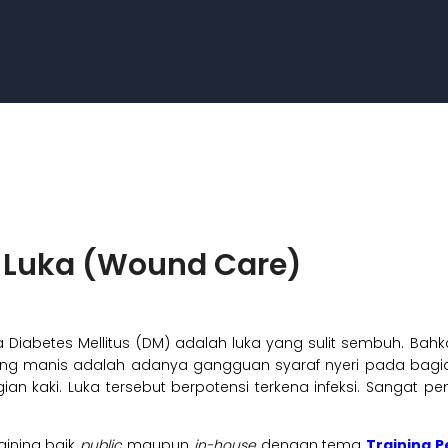
n Luka (Wound Care)
a Diabetes Mellitus (DM) adalah luka yang sulit sembuh. Ba
ing manis adalah adanya gangguan syaraf nyeri pada bagian 
n kaki. Luka tersebut berpotensi terkena infeksi. Sangat pe
ining baik
public
maupun
in-house
dengan tema
Training P