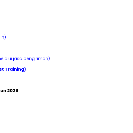
ih)
elalui jasa pengiriman)
t Training)
un 2026