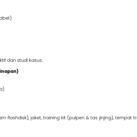
iabet)
tif dan studi kasus.
ginapan)
a)
am flashdisk), jaket, training kit (pulpen & tas jinjing), tempa