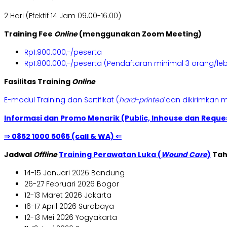
2 Hari (Efektif 14 Jam 09.00-16.00)
Training Fee
Online
(menggunakan Zoom Meeting)
Rp1.900.000,-/peserta
Rp1.800.000,-/peserta (Pendaftaran minimal 3 orang/leb
Fasilitas Training
Online
E-modul Training dan Sertifikat (
hard-printed
dan dikirimkan m
Informasi dan Promo Menarik (Public, Inhouse dan Reques
⇒ 0852 1000 5065 (call & WA) ⇐
Jadwal
Offline
Training Perawatan Luka (
Wound Care
)
Tah
14-15 Januari 2026 Bandung
26-27 Februari 2026 Bogor
12-13 Maret 2026 Jakarta
16-17 April 2026 Surabaya
12-13 Mei 2026 Yogyakarta