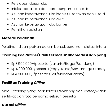
Persiapan dasar luka
Infeksi pada luka dan cara pengambilan kultur
Asuhan keperawatan luka kronis (luka tekan dan luka d
Asuhan keperawatan luka akut
Asuhan keperawatan luka kanker
Pemilihan balutan
Metode Pelatihan
Pelatihan disampaikan dalam bentuk ceramah, diskusi interak
Training Fee
Offline
(tidak termasuk akomodasi dan pen
Rp3.500.000,-/peserta (Jakarta/Bogor/Bandung)
Rp4.000.000,-/peserta (Yogyakarta/Semarang/Surabay
RP4.500.000,-/peserta (Bali/Medan/Batam)
Fasilitas Training
Offline
Modul training yang berkualitas (
hardcopy
dan
softcopy
dal
sertifikat dan foto bersama seluruh peserta.
Durasi
Offline