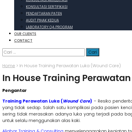
KONSULTASI SERTIFIKASI
PENDAFTARAN PATEN
AUDIT PIHAK KEDUA
LABORATORY QA PROGRAM
OUR CLIENTS
CONTACT
Cari
untuk:
Home
>
In House Training Perawatan Luka (Wound Care)
In House Training Perawata
Pengantar
Training Perawatan Luka (
Wound Care
)
– Resiko penderit
yang tidak sedap. Salah satu komplikasi pada pasien kenc
sering tidak merasakan adanya luka yang terjadi pada bagia
untuk selalu menggunakan alas kaki.
Aljabar Training & Consulting
menyelenggarakan kegiatan tra