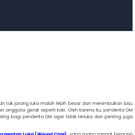
hkan tak jarang luka malah lebih besar dan menimbulkan bau
anggota gerak seperti kaki. Oleh karena itu, penderita DM
nting bagi penderita DM agar tidak terluka dan penting juga
erawatan Luka (
Wound Care
)
yang mana sangat berguna