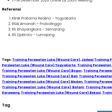
17-18 Desember 2026
Online by Zoom Meeting
Referensi
Klinik Pratama Realino – Yogyakarta
RSIA Amanah – Probolinggo
RS Bhayangkara – Semarang
RS Djatiroto – Lumajang
Tags:
Training Perawatan Luka (Wound Care),
Jadwal Training 
Perawatan Luka (Wound Care) Yogyakarta,
Training Perawatan
Training Perawatan Luka (Wound Care) Bogor,
Training Peraw
Training Perawatan Luka (Wound Care) Bali,
Training Perawata
Training Perawatan Luka (Wound Care) Medan,
Training Peraw
Training Perawatan Luka (Wound Care) Batam,
Training Pera
Karawang,
Training Perawatan Luka (Wound Care) Bekasi,
Train
Tag