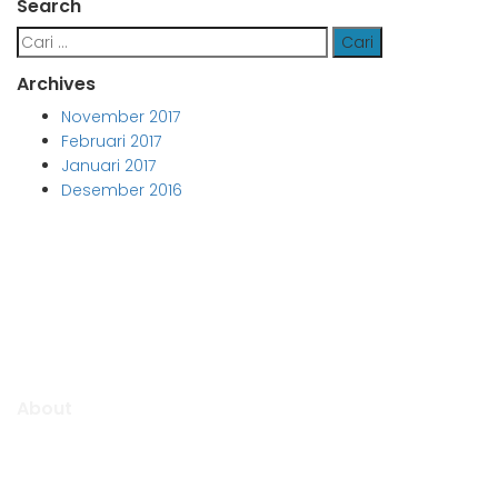
Search
Cari
untuk:
Archives
November 2017
Februari 2017
Januari 2017
Desember 2016
Aljabar Training & Consulting
PT Aljabar Anugrah Selaras
About
Aljabar Training & Consulting focuse on providing training
and consulting services.