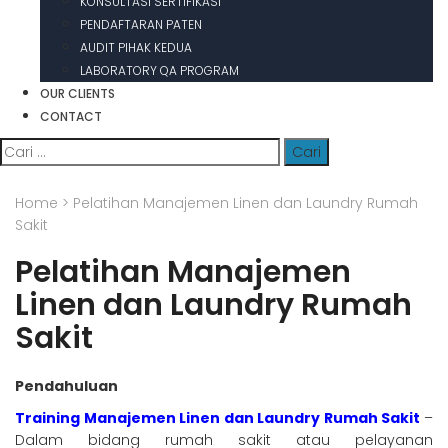
KONSULTASI SERTIFIKASI
PENDAFTARAN PATEN
AUDIT PIHAK KEDUA
LABORATORY QA PROGRAM
OUR CLIENTS
CONTACT
Cari
untuk:
Home
>
Pelatihan Manajemen Linen dan Laundry Rumah
Sakit
Pelatihan Manajemen
Linen dan Laundry Rumah
Sakit
Pendahuluan
Training Manajemen Linen dan Laundry Rumah Sakit
–
Dalam bidang rumah sakit atau pelayanan