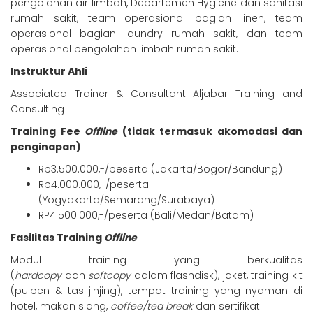
pengolahan air limbah, Departemen Hygiene dan sanitasi
rumah sakit, team operasional bagian linen, team
operasional bagian laundry rumah sakit, dan team
operasional pengolahan limbah rumah sakit.
Instruktur Ahli
Associated Trainer & Consultant Aljabar Training and
Consulting
Training Fee
Offline
(tidak termasuk akomodasi dan
penginapan)
Rp3.500.000,-/peserta (Jakarta/Bogor/Bandung)
Rp4.000.000,-/peserta
(Yogyakarta/Semarang/Surabaya)
RP4.500.000,-/peserta (Bali/Medan/Batam)
Fasilitas Training
Offline
Modul training yang berkualitas
(
hardcopy
dan
softcopy
dalam flashdisk), jaket, training kit
(pulpen & tas jinjing), tempat training yang nyaman di
hotel, makan siang,
coffee/tea break
dan sertifikat