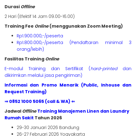
Durasi
Offline
2 Hari (Efektif 14 Jam 09.00-16.00)
Training Fee
Online
(menggunakan Zoom Meeting)
Rp1.900.000,-/peserta
Rp1.800.000,-/peserta (Pendaftaran minimal 3
orang/lebih)
Fasilitas Training
Online
E-modul Training dan Sertifikat (
hard-printed
dan
dikirimkan melalui jasa pengiriman)
Informasi dan Promo Menarik (Public, Inhouse dan
Request Training)
⇒ 0852 1000 5065 (call & WA) ⇐
Jadwal
Offline
Training Manajemen Linen dan Laundry
Rumah Saki
t
Tahun 2026
29-30 Januari 2026 Bandung
26-27 Februari 2026 Yogyakarta