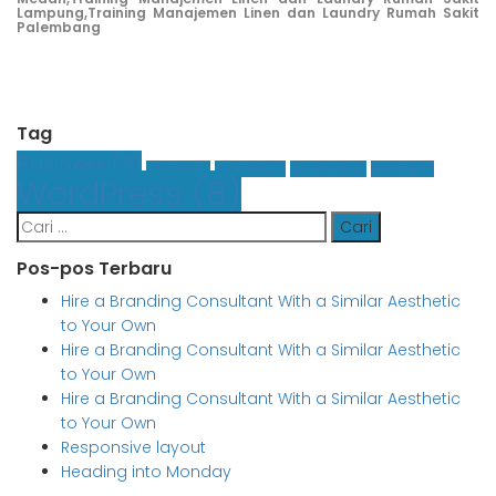
Lampung,
Training Manajemen Linen dan Laundry Rumah Sakit
Palembang
Tag
Business
(3)
Finance
(1)
Graphics
(1)
Insurance
(1)
Leasing
(1)
WordPress
(8)
Cari
untuk:
Pos-pos Terbaru
Hire a Branding Consultant With a Similar Aesthetic
to Your Own
Hire a Branding Consultant With a Similar Aesthetic
to Your Own
Hire a Branding Consultant With a Similar Aesthetic
to Your Own
Responsive layout
Heading into Monday