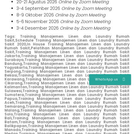
20-21 Agustus 2026
Online by Zoom Meeting
3-4 September 2026
Online by Zoom Meeting
8-9 Oktober 2026
Online by Zoom Meeting
5-6 November 2026
Online by Zoom Meeting
3-4 Desember 2026
Online by Zoom Meeting
Tags:
Training Manajemen Linen dan Laundry Rumah
Sakit,
Schedule Training Manajemen Linen dan Laundry Rumah
Sakit 2020,
In House Training Manajemen Linen dan Laundry
Rumah Sakit,
Pelatihan Manajemen Linen dan Laundry Rumah
Sakit,
Training Manajemen Linen dan Laundry Rumah Sakit
Jakarta,
Training Manajemen Linen dan Laundry Rumah Sakit
Surabaya,
Training Manajemen Linen dan Laundry Rumah Sakit
Bandung,
Training Manajemen Linen dan Laundry Rumah Sakit
Yogyakarta,
Training Manajemen Linen dan Laundry Rumah Sakit
Serpong,
Training Manajemen Linen dan Laundry Rumah Sakit
Bekasi,
Training Manajemen Linen dan Laundry Rumah Sakit
Karawang,
Training Manajemen Linen dan Laundry Rumah Sakit
WhatsApp us
Cikarang,
Training Manajemen Linen dan Laundry Rumah Sakit
Kalimantan,
Training Manajemen Linen dan Laundry Rumah Sakit
Sulawesi,
Training Manajemen Linen dan Laundry Rumah Sakit
Sumatera,
Training Manajemen Linen dan Laundry Rumah Sakit
Papua,
Training Manajemen Linen dan Laundry Rumah Sakit
Aceh,
Training Manajemen Linen dan Laundry Rumah Sakit
Semarang,
Training Manajemen Linen dan Laundry Rumah Sakit
Malang,
Training Manajemen Linen dan Laundry Rumah Sakit
Solo,
Training Manajemen Linen dan Laundry Rumah Sakit
Bali,
Training Manajemen Linen dan Laundry Rumah Sakit
Batam,
Training Manajemen Linen dan Laundry Rumah Sakit
Balikpapan,
Training Manajemen Linen dan Laundry Rumah Sakit
Manado,
Training Manajemen Linen dan Laundry Rumah Sakit
Medan,
Training Manajemen Linen dan Laundry Rumah Sakit