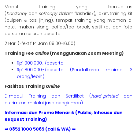
Modul training yang berkualitas
(
hardcopy
dan
softcopy
dalam flashdisk), jaket, training kit
(pulpen & tas jinjing), tempat training yang nyaman di
hotel, makan siang, coffee/tea break, sertifikat dan foto
bersama seluruh peserta.
2 Hari (Efektif 14 Jam 09.00-16.00)
Training Fee
Online
(menggunakan Zoom Meeting)
Rp1.900.000,-/peserta
Rp1.800.000,-/peserta (Pendaftaran minimal 3
orang/lebih)
Fasilitas Training
Online
E-modul Training dan Sertifikat (
hard-printed
dan
dikirimkan melalui jasa pengiriman)
Informasi dan Promo Menarik (Public, Inhouse dan
Request Training)
⇒ 0852 1000 5065 (call & WA) ⇐