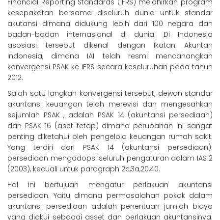
Financial Reporting Standards (IFRS) melahirkan program
kesepakatan bersama diseluruh dunia untuk standar
akutansi dimana didukung lebih dari 100 negara dan
badan-badan internasional di dunia. Di Indonesia
asosiasi tersebut dikenal dengan Ikatan Akuntan
Indonesia, dimana IAI telah resmi mencanangkan
konvergensi PSAK ke IFRS secara keseluruhan pada tahun
2012.
Salah satu langkah konvergensi tersebut, dewan standar
akuntansi keuangan telah merevisi dan mengesahkan
sejumlah PSAK , adalah PSAK 14 (akuntansi persediaan)
dan PSAK 16 (aset tetap) dimana perubahan ini sangat
penting diketahui oleh pengelola keuangan rumah sakit.
Yang terdiri dari PSAK 14 (akuntansi persediaan):
persediaan mengadopsi seluruh pengaturan dalam IAS 2
(2003), kecuali untuk paragraph 2c,3a,20,40.
Hal ini bertujuan mengatur perlakuan akuntansi
persediaan. Yaitu dimana permasalahan pokok dalam
akuntansi persediaan adalah penentuan jumlah biaya
yang diakui sebagai asset dan perlakuan akuntansinya.