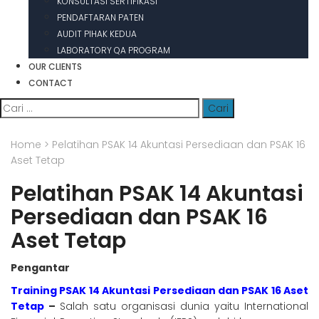
KONSULTASI SERTIFIKASI
PENDAFTARAN PATEN
AUDIT PIHAK KEDUA
LABORATORY QA PROGRAM
OUR CLIENTS
CONTACT
Cari
untuk:
Home
>
Pelatihan PSAK 14 Akuntasi Persediaan dan PSAK 16
Aset Tetap
Pelatihan PSAK 14 Akuntasi
Persediaan dan PSAK 16
Aset Tetap
Pengantar
Training PSAK 14 Akuntasi Persediaan dan PSAK 16 Aset
Tetap
–
Salah satu organisasi dunia yaitu International