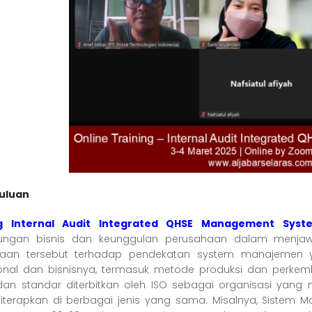
uluan
ng
Internal Audit Integrated QHSE Management Syst
sungan bisnis dan keunggulan perusahaan dalam menja
haan tersebut terhadap pendekatan system manajemen 
onal dan bisnisnya, termasuk metode produksi dan perkemb
dan standar diterbitkan oleh ISO sebagai organisasi yan
iterapkan di berbagai jenis yang sama. Misalnya, Sistem 