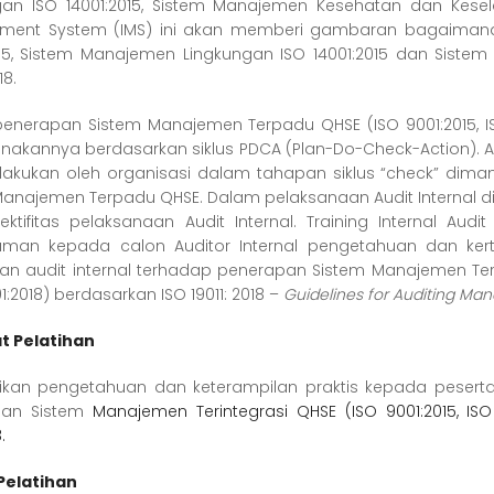
gan ISO 14001:2015, Sistem Manajemen Kesehatan dan Kesela
ent System (IMS) ini akan memberi gambaran bagaimana
015, Sistem Manajemen Lingkungan ISO 14001:2015 dan Sist
18.
enerapan Sistem Manajemen Terpadu QHSE (ISO 9001:2015, ISO
nakannya berdasarkan siklus PDCA (Plan-Do-Check-Action). Au
lakukan oleh organisasi dalam tahapan siklus “check” dimana
Manajemen Terpadu QHSE. Dalam pelaksanaan Audit Internal di
fektifitas pelaksanaan Audit Internal. Training Internal 
an kepada calon Auditor Internal pengetahuan dan kert
an audit internal terhadap penerapan Sistem Manajemen Terin
1:2018) berdasarkan ISO 19011: 2018 –
Guidelines for Auditing M
at
Pelatihan
kan pengetahuan dan keterampilan praktis kepada peserta 
pan Sistem
Manajemen Terintegrasi QHSE (ISO 9001:2015, ISO
.
Pelatihan