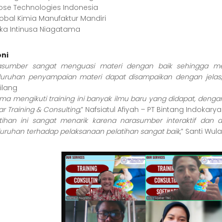
rose Technologies Indonesia
lobal Kimia Manufaktur Mandiri
ika Intinusa Niagatama
ni
asumber sangat menguasi materi dengan baik sehingga me
luruhan penyampaian materi dapat disampaikan dengan jelas
lang
ma mengikuti training ini banyak ilmu baru yang didapat, denga
ar Training & Consulting
,” Nafsiatul Afiyah – PT Bintang Indokar
tihan ini sangat menarik karena narasumber interaktif dan d
luruhan terhadap pelaksanaan pelatihan sangat baik
,” Santi Wu