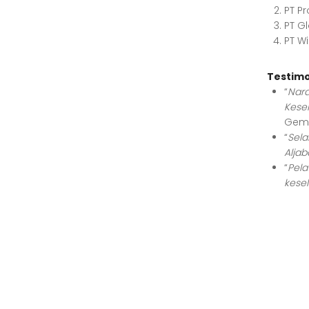
PT P
PT G
PT W
Testimo
“
Nar
Kese
Gemi
“
Sela
Aljab
“
Pela
kese