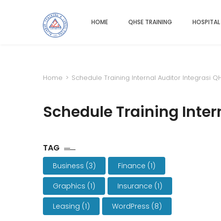
HOME
QHSE TRAINING
HOSPITAL
Home
>
Schedule Training Internal Auditor Integras
Schedule Training Inte
TAG
Business
(3)
Finance
(1)
Graphics
(1)
Insurance
(1)
Leasing
(1)
WordPress
(8)