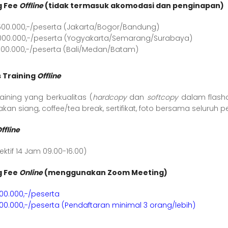
g Fee
Offline
(tidak termasuk akomodasi dan penginapan)
500.000,-/peserta (Jakarta/Bogor/Bandung)
000.000,-/peserta (Yogyakarta/Semarang/Surabaya)
500.000,-/peserta (Bali/Medan/Batam)
s Training
Offline
aining yang berkualitas (
hardcopy
dan
softcopy
dalam flashdi
akan siang, coffee/tea break, sertifikat, foto bersama seluruh p
ffline
fektif 14 Jam 09.00-16.00)
g Fee
Online
(menggunakan Zoom Meeting)
900.000,-/peserta
800.000,-/peserta (Pendaftaran minimal 3 orang/lebih)