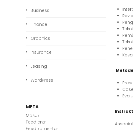
Inter
Business
Revie
Peng
Finance
Tekn
Pem
Graphics
Tekni
Pene
Insurance
Kesa
Leasing
Metode
WordPress
Prese
Case
Evalu
META
Instrukt
Masuk
Feed entri
Associat
Feed komentar