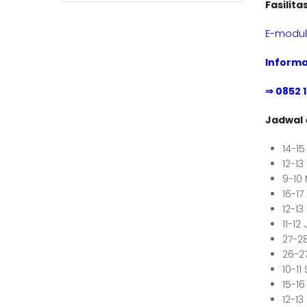
Fasilita
E-modul 
Informa
⇒ 0852 
Jadwal
14-1
12-13
9-10
16-17
12-1
11-1
27-28
26-2
10-1
15-1
12-1