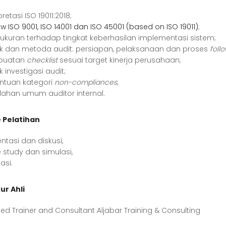
pretasi ISO 19011:2018;
w ISO 9001, ISO 14001 dan ISO 45001 (based on ISO 19011)
;
ukuran terhadap tingkat keberhasilan implementasi sistem;
ik dan metoda audit: persiapan, pelaksanaan dan proses
foll
buatan
checklist
sesuai target kinerja perusahaan;
k investigasi audit;
ntuan kategori
non-compliances
;
lahan umum auditor internal.
 Pelatihan
ntasi dan diskusi,
 study dan simulasi,
asi.
ur Ahli
ed Trainer and Consultant Aljabar Training & Consulting