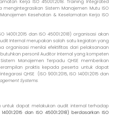
matan Kerja ISO 45001:2018. Training Integrated
 mengintegrasikan Sistem Manajemen Mutu ISO
em Manajemen Kesehatan & Keselamatan Kerja ISO
 14001:2015 dan ISO 45001:2018) organisasi akan
dit Internal merupakan salah satu kegiatan yang
 organisasi menilai efektifitas dari pelaksanaan
butuhkan personil Auditor Internal yang kompeten
Audit Sistem Manajemen Terpadu QHSE memberikan
erampilan praktis kepada peserta untuk dapat
tegarasi QHSE (ISO 9001:2015, ISO 14001:2015 dan
anagement Systems
.
untuk dapat melakukan audit internal terhadap
 14001:2015 dan ISO 45001:2018) berdasarkan ISO