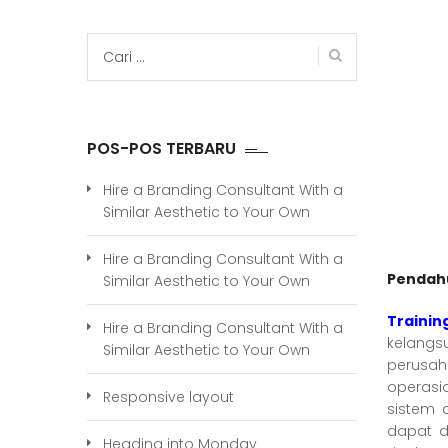
Cari
untuk:
POS-POS TERBARU
Hire a Branding Consultant With a
Similar Aesthetic to Your Own
Hire a Branding Consultant With a
Pendah
Similar Aesthetic to Your Own
Traini
Hire a Branding Consultant With a
kelang
Similar Aesthetic to Your Own
perusa
operasi
Responsive layout
sistem 
dapat d
Heading into Monday