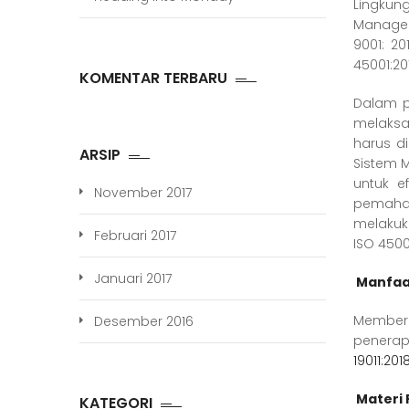
Lingkun
Managem
9001: 2
45001:20
KOMENTAR TERBARU
Dalam p
melaksa
harus di
ARSIP
Sistem 
untuk e
November 2017
pemaham
melakuk
Februari 2017
ISO 4500
Januari 2017
Ma
nfa
Memberi
Desember 2016
penera
19011:2018
Materi 
KATEGORI