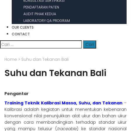
KONSULTASI SERTIFIKASI
PENDAFTARAN PATEN
AUDIT PIHAK KEDUA
LABORATORY QA PROGRAM
OUR CLIENTS
CONTACT
Cari
untuk:
Home
>
Suhu dan Tekanan Bali
Suhu dan Tekanan Bali
Pengantar
Training Teknik Kalibrasi Massa, Suhu, dan Tekanan
–
Kalibrasi adalah kegiatan untuk menentukan kebenaran
konvensional nilai penunjukkan alat ukur dan bahan ukur
dengan cara membandingkan terhadap standar ukur
yang mampu telusur (
traceable
) ke standar nasional