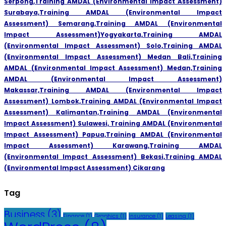
Serpong
,
Training AMDAL (Environmental Impact Assessment)
Surabaya,
Training AMDAL (Environmental Impact
Assessment) Semarang,
Training AMDAL (Environmental
Impact Assessment)Yogyakarta,
Training AMDAL
(Environmental Impact Assessment) Solo,
Training AMDAL
(Environmental Impact Assessment) Medan Bali,
Training
AMDAL (Environmental Impact Assessment) Medan,
Training
AMDAL (Environmental Impact Assessment)
Makassar,
Training AMDAL (Environmental Impact
Assessment) Lombok,
Training AMDAL (Environmental Impact
Assessment) Kalimantan,
Training AMDAL (Environmental
Impact Assessment) Sulawesi,
Training AMDAL (Environmental
Impact Assessment) Papua,
Training AMDAL (Environmental
Impact Assessment) Karawang,
Training AMDAL
(Environmental Impact Assessment) Bekasi,
Training AMDAL
(Environmental Impact Assessment) Cikarang
Tag
Business
(3)
Finance
(1)
Graphics
(1)
Insurance
(1)
Leasing
(1)