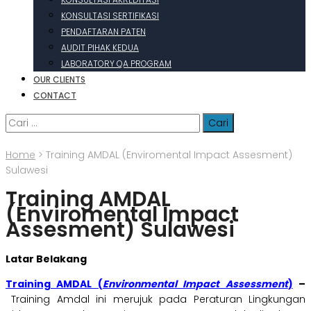
KONSULTASI SERTIFIKASI
PENDAFTARAN PATEN
AUDIT PIHAK KEDUA
LABORATORY QA PROGRAM
OUR CLIENTS
CONTACT
Cari
untuk:
Home
>
Training AMDAL (Enviromental Impact Assesment)
Sulawesi
Training AMDAL
(Enviromental Impact
Assesment) Sulawesi
Latar Belakang
Training AMDAL (
Environmental Impact Assessment
)
–
Training Amdal ini merujuk pada Peraturan Lingkungan