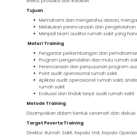
efektif, produktif dan kredibel.
Tujuan
Memahami dan mengetahui alasan, mengapa
Melakukan perencanaan dan pengelolahan a
Menjadi team auditor rumah sakit yang ha
Materi Training
Pengantar perkembangan dan pemahaman 
Program pengendalian dan mutu rumah sak
Perencanaan dan penyusunan program aud
Point audit operasional rumah sakit
Aplikasi audit operasional rumah sakit, an
rumah sakit
Evaluasi dan tindak lanjut audit rumah sakit
Metode Training
Disampaikan dalam bentuk ceramah dan diskusi in
Target Peserta Training
Direktur Rumah Sakit, Kepala Unit, Kepala Ope