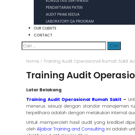
KONSULTASI SERTIFIKASI
PENDAFTARAN PATEN
AUDIT PIHAK KEDUA
LABORATORY QA PROGRAM
OUR CLIENTS
CONTACT
Cari
untuk:
Home
>
Training Audit Operasional Rumah Sakit A
Training Audit Operasi
Latar Belakang
Training Audit Operasional Rumah Sakit
–
Un
menerus sesuai dengan standar manajemen ru
terpelihara adalah dengan melakukan internal aud
Untuk memperoleh hasil audit yang kredibel dip
oleh
Aljabar Training and Consulting
ini adalah u