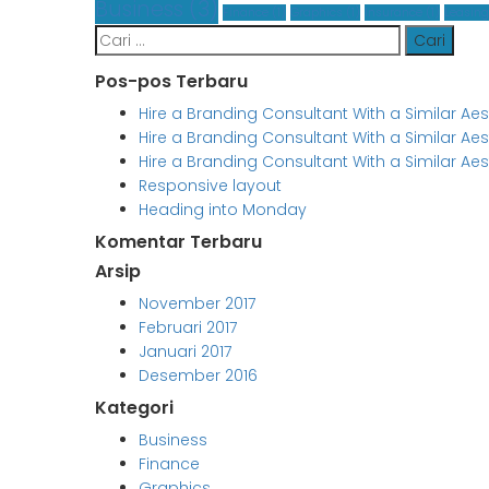
Business
(3)
Finance
(1)
Graphics
(1)
Insurance
(1)
Leasing
Cari
untuk:
Pos-pos Terbaru
Hire a Branding Consultant With a Similar Ae
Hire a Branding Consultant With a Similar Ae
Hire a Branding Consultant With a Similar Ae
Responsive layout
Heading into Monday
Komentar Terbaru
Arsip
November 2017
Februari 2017
Januari 2017
Desember 2016
Kategori
Business
Finance
Graphics