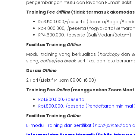
pengembangan mutu dan layanan Rumah Sakit.
Training Fee
Offline
(tidak termasuk akomodas
Rp3.500.000,-/peserta (Jakarta/Bogor/Band
Rp4.000.000,-/peserta (Yogyakarta/Semara
RP4.500.000,-/peserta (Bali/Medan/Batam)
Fasilitas Training
Offline
Modul training yang berkualitas (
hardcopy
dan
s
siang,
coffee/tea break
, sertifikat dan foto bersam
Durasi
Offline
2 Hari (Efektif 14 Jam 09.00-16.00)
Training Fee
Online
(menggunakan Zoom Meet
Rp1.900.000,-/peserta
Rp1.800.000,-/peserta (Pendaftaran minimal 
Fasilitas Training
Online
E-modul Training dan Sertifikat (
hard-printed
dan di