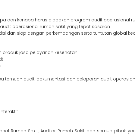
 dan kenapa harus diadakan program audit operasional ru
udit operasional rumah sakit yang tepat sasaran
ndal dan siap dengan perkembangan serta tuntutan global k
produk jasa pelayanan kesehatan
it
it
alisa temuan audit, dokumentasi dan pelaporan audit operasi
teraktif
rasional Rumah Sakit, Auditor Rumah Sakit dan semua piha