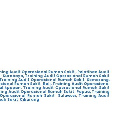
ning Audit Operasional Rumah Sakit ,
Pelatihan Audit
t Surabaya,
Training Audit Operasional Rumah Sakit
Training Audit Operasional Rumah Sakit Semarang,
sional Rumah Sakit Bali,
Training Audit Operasional
alikpapan,
Training Audit Operasional Rumah Sakit
ning Audit Operasional Rumah Sakit Papua,
Training
 Operasional Rumah Sakit Sulawesi,
Training Audit
mah Sakit Cikarang