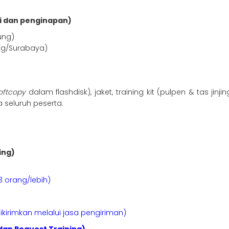
i dan penginapan)
ung)
ng/Surabaya)
oftcopy
dalam flashdisk), jaket, training kit (pulpen & tas ji
a seluruh peserta.
ing)
3 orang/lebih)
kirimkan melalui jasa pengiriman)