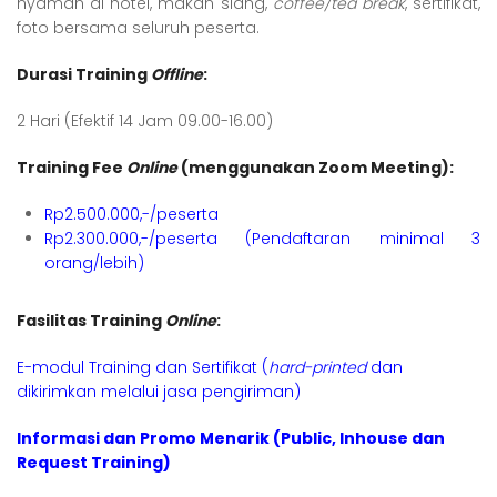
nyaman di hotel, makan siang,
coffee/tea break
, sertifikat,
foto bersama seluruh peserta.
Durasi Training
Offline
:
2 Hari (Efektif 14 Jam 09.00-16.00)
Training Fee
Online
(menggunakan Zoom Meeting):
Rp2.500.000,-/peserta
Rp2.300.000,-/peserta (Pendaftaran minimal 3
orang/lebih)
Fasilitas Training
Online
:
E-modul Training dan Sertifikat (
hard-printed
dan
dikirimkan melalui jasa pengiriman)
Informasi dan Promo Menarik (Public, Inhouse dan
Request Training)