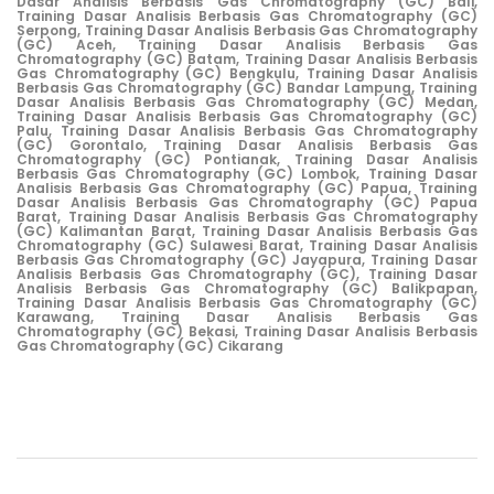
Dasar Analisis Berbasis Gas Chromatography (GC) Bali,
Training Dasar Analisis Berbasis Gas Chromatography (GC)
Serpong,
Training Dasar Analisis Berbasis Gas Chromatography
(GC) Aceh,
Training Dasar Analisis Berbasis Gas
Chromatography (GC) Batam,
Training Dasar Analisis Berbasis
Gas Chromatography (GC) Bengkulu,
Training Dasar Analisis
Berbasis Gas Chromatography (GC) Bandar Lampung,
Training
Dasar Analisis Berbasis Gas Chromatography (GC) Medan,
Training Dasar Analisis Berbasis Gas Chromatography (GC)
Palu,
Training Dasar Analisis Berbasis Gas Chromatography
(GC) Gorontalo,
Training Dasar Analisis Berbasis Gas
Chromatography (GC) Pontianak,
Training Dasar Analisis
Berbasis Gas Chromatography (GC) Lombok,
Training Dasar
Analisis Berbasis Gas Chromatography (GC) Papua,
Training
Dasar Analisis Berbasis Gas Chromatography (GC) Papua
Barat,
Training Dasar Analisis Berbasis Gas Chromatography
(GC) Kalimantan Barat,
Training Dasar Analisis Berbasis Gas
Chromatography (GC) Sulawesi Barat,
Training Dasar Analisis
Berbasis Gas Chromatography (GC) Jayapura,
Training Dasar
Analisis Berbasis Gas Chromatography (GC),
Training Dasar
Analisis Berbasis Gas Chromatography (GC) Balikpapan,
Training Dasar Analisis Berbasis Gas Chromatography (GC)
Karawang,
Training Dasar Analisis Berbasis Gas
Chromatography (GC) Bekasi,
Training Dasar Analisis Berbasis
Gas Chromatography (GC) Cikarang