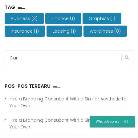
TAG
Business
(3)
Finance
(1)
Graphics
(1)
Insurance
(1)
Leasing
(1)
WordPress
(8)
Cari
untuk:
POS-POS TERBARU
Hire a Branding Consultant With a Similar Aesthetic to
Your Own
Hire a Branding Consultant With a Similar Aesthetic to
WhatsApp us
Your Own