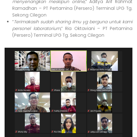
menyenangkan meskipun online
,” Aditya Arif Rahmat
Ramadhan – PT Pertamina (Persero) Terminal LPG Tg.
Sekong Cilegon
“
Terimakasih sudah sharing ilmu yg berguna untuk kami
personel laboratorium
,” Ria Oktaviani – PT Pertamina
(Persero) Terminal LPG Tg. Sekong Cilegon