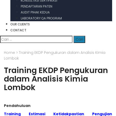
KONSULTASI SERTIFIKASI
PENDAFTARAN PATEN
AUDIT PIHAK KEDUA
LABORATORY QA PROGRAM
OUR CLIENTS
CONTACT
Cari
untuk:
Home
>
Training EKDP Pengukuran dalam Analisis Kimia
Lombok
Training EKDP Pengukuran
dalam Analisis Kimia
Lombok
Pendahuluan
Training Estimasi Ketidakpastian Pengujian