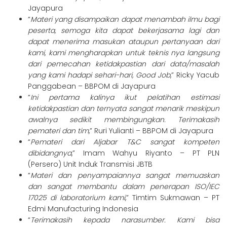
Jayapura
“
Materi yang disampaikan dapat menambah ilmu bagi
peserta, semoga kita dapat bekerjasama lagi dan
dapat menerima masukan ataupun pertanyaan dari
kami, kami mengharapkan untuk teknis nya langsung
dari pemecahan ketidakpastian dari data/masalah
yang kami hadapi sehari-hari, Good Job
,” Ricky Yacub
Panggabean – BBPOM di Jayapura
“
Ini pertama kalinya ikut pelatihan estimasi
ketidakpastian dan ternyata sangat menarik meskipun
awalnya sedikit membingungkan. Terimakasih
pemateri dan tim
,” Ruri Yulianti – BBPOM di Jayapura
“
Pemateri dari Aljabar T&C sangat kompeten
dibidangnya
,” Imam Wahyu Riyanto – PT PLN
(Persero) Unit Induk Transmisi JBTB
“
Materi dan penyampaiannya sangat memuaskan
dan sangat membantu dalam penerapan ISO/IEC
17025 di laboratorium kami
,” Timtim Sukmawan – PT
Edmi Manufacturing Indonesia
“
Terimakasih kepada narasumber. Kami bisa