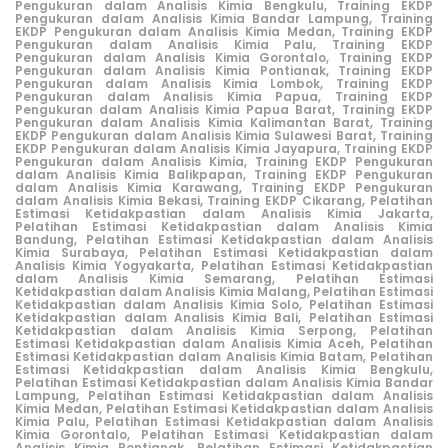
Pengukuran dalam Analisis Kimia Bengkulu,
Training EKDP
Pengukuran dalam Analisis Kimia Bandar Lampung,
Training
EKDP Pengukuran dalam Analisis Kimia Medan,
Training EKDP
Pengukuran dalam Analisis Kimia Palu,
Training EKDP
Pengukuran dalam Analisis Kimia Gorontalo,
Training EKDP
Pengukuran dalam Analisis Kimia Pontianak,
Training EKDP
Pengukuran dalam Analisis Kimia Lombok,
Training EKDP
Pengukuran dalam Analisis Kimia Papua,
Training EKDP
Pengukuran dalam Analisis Kimia Papua Barat,
Training EKDP
Pengukuran dalam Analisis Kimia Kalimantan Barat,
Training
EKDP Pengukuran dalam Analisis Kimia Sulawesi Barat,
Training
EKDP Pengukuran dalam Analisis Kimia Jayapura,
Training EKDP
Pengukuran dalam Analisis Kimia,
Training EKDP Pengukuran
dalam Analisis Kimia Balikpapan,
Training EKDP Pengukuran
dalam Analisis Kimia Karawang,
Training EKDP Pengukuran
dalam Analisis Kimia Bekasi,
Training EKDP Cikarang
,
Pelatihan
Estimasi Ketidakpastian dalam Analisis Kimia Jakarta,
Pelatihan Estimasi Ketidakpastian dalam Analisis Kimia
Bandung,
Pelatihan Estimasi Ketidakpastian dalam Analisis
Kimia Surabaya,
Pelatihan Estimasi Ketidakpastian dalam
Analisis Kimia Yogyakarta,
Pelatihan Estimasi Ketidakpastian
dalam Analisis Kimia Semarang,
Pelatihan Estimasi
Ketidakpastian dalam Analisis Kimia Malang,
Pelatihan Estimasi
Ketidakpastian dalam Analisis Kimia Solo,
Pelatihan Estimasi
Ketidakpastian dalam Analisis Kimia Bali,
Pelatihan Estimasi
Ketidakpastian dalam Analisis Kimia Serpong,
Pelatihan
Estimasi Ketidakpastian dalam Analisis Kimia Aceh,
Pelatihan
Estimasi Ketidakpastian dalam Analisis Kimia Batam,
Pelatihan
Estimasi Ketidakpastian dalam Analisis Kimia Bengkulu,
Pelatihan Estimasi Ketidakpastian dalam Analisis Kimia Bandar
Lampung,
Pelatihan Estimasi Ketidakpastian dalam Analisis
Kimia Medan,
Pelatihan Estimasi Ketidakpastian dalam Analisis
Kimia Palu,
Pelatihan Estimasi Ketidakpastian dalam Analisis
Kimia Gorontalo,
Pelatihan Estimasi Ketidakpastian dalam
Analisis Kimia Pontianak,
Pelatihan Estimasi Ketidakpastian