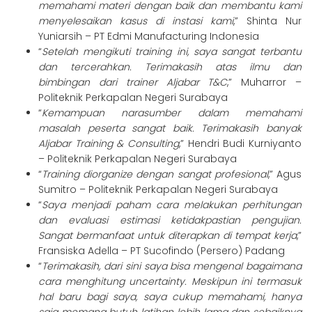
memahami materi dengan baik dan membantu kami
menyelesaikan kasus di instasi kami
,” Shinta Nur
Yuniarsih – PT Edmi Manufacturing Indonesia
“
Setelah mengikuti training ini, saya sangat terbantu
dan tercerahkan. Terimakasih atas ilmu dan
bimbingan dari trainer Aljabar T&C
,” Muharror –
Politeknik Perkapalan Negeri Surabaya
“
Kemampuan narasumber dalam memahami
masalah peserta s
angat baik. Terimakasih banyak
Aljabar Training & Consulting
,” Hendri Budi Kurniyanto
– Politeknik Perkapalan Negeri Surabaya
“
Training dio
rganize dengan s
angat profesional
,” Agus
Sumitro – Politeknik Perkapalan Negeri Surabaya
“
Saya menjadi paham cara melakukan perhitungan
dan evaluasi estimasi ketidakpastian pengujian.
Sangat bermanfaat untuk diterapkan di tempat kerja
,”
Fransiska Adella – PT Sucofindo (Persero) Padang
“
Terimakasih, dari sini saya bisa mengenal bagaimana
cara menghitung uncertainty. Meskipun ini termasuk
hal baru bagi saya, saya cukup memahami, hanya