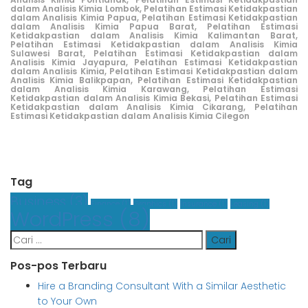
dalam Analisis Kimia Lombok,
Pelatihan Estimasi Ketidakpastian
dalam Analisis Kimia Papua,
Pelatihan Estimasi Ketidakpastian
dalam Analisis Kimia Papua Barat,
Pelatihan Estimasi
Ketidakpastian dalam Analisis Kimia Kalimantan Barat,
Pelatihan Estimasi Ketidakpastian dalam Analisis Kimia
Sulawesi Barat,
Pelatihan Estimasi Ketidakpastian dalam
Analisis Kimia Jayapura,
Pelatihan Estimasi Ketidakpastian
dalam Analisis Kimia,
Pelatihan Estimasi Ketidakpastian dalam
Analisis Kimia Balikpapan,
Pelatihan Estimasi Ketidakpastian
dalam Analisis Kimia Karawang,
Pelatihan Estimasi
Ketidakpastian dalam Analisis Kimia Bekasi,
Pelatihan Estimasi
Ketidakpastian dalam Analisis Kimia Cikarang
,
Pelatihan
Estimasi Ketidakpastian dalam Analisis Kimia Cilegon
Tag
Business
(3)
Finance
(1)
Graphics
(1)
Insurance
(1)
Leasing
(1)
WordPress
(8)
Cari
untuk:
Pos-pos Terbaru
Hire a Branding Consultant With a Similar Aesthetic
to Your Own