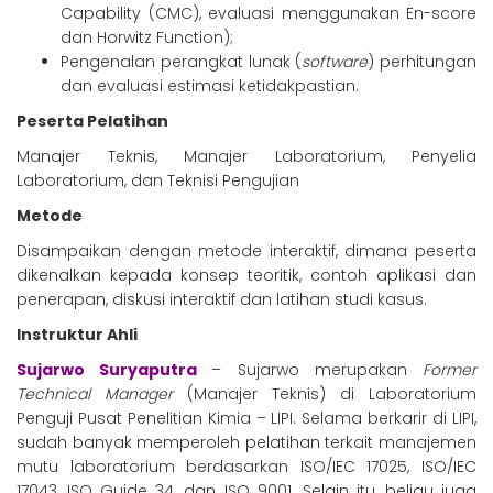
Capability (CMC), evaluasi menggunakan En-score
dan Horwitz Function);
Pengenalan perangkat lunak (
software
) perhitungan
dan evaluasi estimasi ketidakpastian.
Peserta Pelatihan
Manajer Teknis, Manajer Laboratorium, Penyelia
Laboratorium, dan Teknisi Pengujian
Metode
Disampaikan dengan metode interaktif, dimana peserta
dikenalkan kepada konsep teoritik, contoh aplikasi dan
penerapan, diskusi interaktif dan latihan studi kasus.
Instruktur Ahli
Sujarwo Suryaputra
– Sujarwo merupakan
Former
Technical Manager
(Manajer Teknis) di Laboratorium
Penguji Pusat Penelitian Kimia – LIPI. Selama berkarir di LIPI,
sudah banyak memperoleh pelatihan terkait manajemen
mutu laboratorium berdasarkan ISO/IEC 17025, ISO/IEC
17043, ISO Guide 34, dan ISO 9001. Selain itu, beliau juga