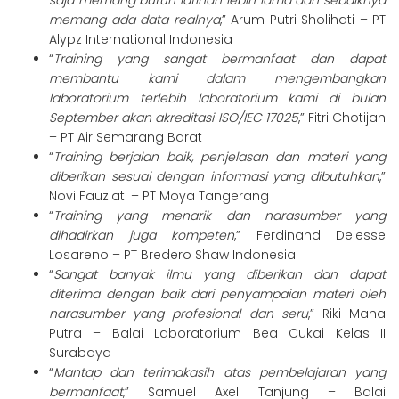
saja memang butuh latihan lebih lama dan sebaiknya
memang ada data realnya
,” Arum Putri Sholihati – PT
Alypz International Indonesia
“
Training yang sangat bermanfaat dan dapat
membantu kami dalam mengembangkan
laboratorium terlebih laboratorium kami di bulan
September akan akreditasi ISO/IEC 17025
,” Fitri Chotijah
– PT Air Semarang Barat
“
Training berjalan baik, penjelasan dan materi yang
diberikan sesuai dengan informasi yang dibutuhkan
,”
Novi Fauziati – PT Moya Tangerang
“
Training yang menarik dan narasumber yang
dihadirkan juga kompeten
,” Ferdinand Delesse
Losareno – PT Bredero Shaw Indonesia
“
Sangat banyak ilmu yang diberikan dan dapat
diterima dengan baik dari penyampaian materi oleh
narasumber yang profesional dan seru
,” Riki Maha
Putra – Balai Laboratorium Bea Cukai Kelas II
Surabaya
“
Mantap dan terimakasih atas pembelajaran yang
bermanfaat
,” Samuel Axel Tanjung – Balai