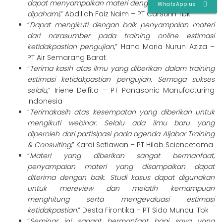
dapat menyampaikan materi dengan baik dan mudah
WhatsApp us
dipahami
,” Abdillah Faiz Naim – PT Carsurin Tbk
“
Dapat mengikuti dengan baik penyampaian materi
dari narasumber pada training online estimasi
ketidakpastian pengujian
,” Hana Maria Nurun Aziza –
PT Air Semarang Barat
“
Terima kasih atas ilmu yang diberikan dalam training
estimasi ketidakpastian pengujian. Semoga sukses
selalu,
” Iriene Delfita – PT Panasonic Manufacturing
Indonesia
“
Terimakasih atas kesempatan yang diberikan untuk
mengikuti webinar. Selalu ada ilmu baru yang
diperoleh dari partisipasi pada agenda Aljabar Training
& Consulting
,” Kardi Setiawan – PT Hilab Sciencetama
“
Materi yang diberikan sangat bermanfaat,
penyampaian materi yang disampaikan dapat
diterima dengan baik. Studi kasus dapat digunakan
untuk mereview dan melatih kemampuan
menghitung serta mengevaluasi estimasi
ketidakpastian
,” Desta Firontika – PT Sido Muncul Tbk
“
Seminar ini sangat bermanfaat bagi saya yang