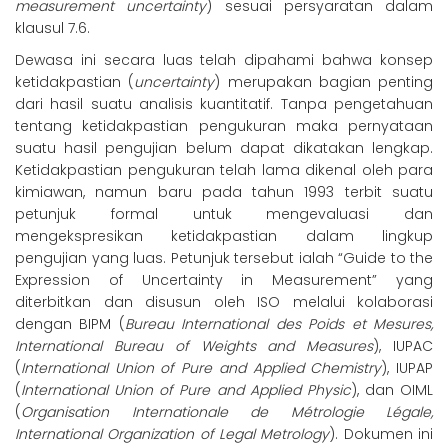
measurement uncertainty
) sesuai persyaratan dalam
klausul 7.6.
Dewasa ini secara luas telah dipahami bahwa konsep
ketidakpastian (
uncertainty
) merupakan bagian penting
dari hasil suatu analisis kuantitatif. Tanpa pengetahuan
tentang ketidakpastian pengukuran maka pernyataan
suatu hasil pengujian belum dapat dikatakan lengkap.
Ketidakpastian pengukuran telah lama dikenal oleh para
kimiawan, namun baru pada tahun 1993 terbit suatu
petunjuk formal untuk mengevaluasi dan
mengekspresikan ketidakpastian dalam lingkup
pengujian yang luas. Petunjuk tersebut ialah “Guide to the
Expression of Uncertainty in Measurement” yang
diterbitkan dan disusun oleh ISO melalui kolaborasi
dengan BIPM (
Bureau International des Poids et Mesures,
International Bureau of Weights and Measures
), IUPAC
(
International Union of Pure and Applied Chemistry
), IUPAP
(
International Union of Pure and Applied Physic
), dan OIML
(
Organisation Internationale de Métrologie Légale,
International Organization of Legal Metrology
). Dokumen ini