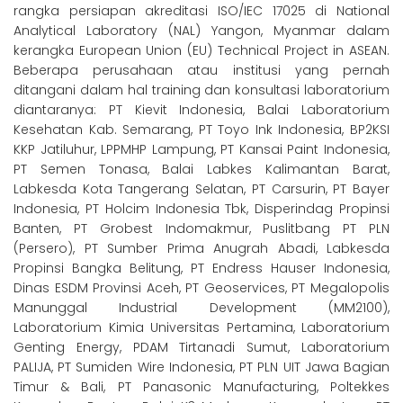
rangka persiapan akreditasi ISO/IEC 17025 di National
Analytical Laboratory (NAL) Yangon, Myanmar dalam
kerangka European Union (EU) Technical Project in ASEAN.
Beberapa perusahaan atau institusi yang pernah
ditangani dalam hal training dan konsultasi laboratorium
diantaranya: PT Kievit Indonesia, Balai Laboratorium
Kesehatan Kab. Semarang, PT Toyo Ink Indonesia, BP2KSI
KKP Jatiluhur, LPPMHP Lampung, PT Kansai Paint Indonesia,
PT Semen Tonasa, Balai Labkes Kalimantan Barat,
Labkesda Kota Tangerang Selatan, PT Carsurin, PT Bayer
Indonesia, PT Holcim Indonesia Tbk, Disperindag Propinsi
Banten, PT Grobest Indomakmur, Puslitbang PT PLN
(Persero), PT Sumber Prima Anugrah Abadi, Labkesda
Propinsi Bangka Belitung, PT Endress Hauser Indonesia,
Dinas ESDM Provinsi Aceh, PT Geoservices, PT Megalopolis
Manunggal Industrial Development (MM2100),
Laboratorium Kimia Universitas Pertamina, Laboratorium
Genting Energy, PDAM Tirtanadi Sumut, Laboratorium
PALIJA, PT Sumiden Wire Indonesia, PT PLN UIT Jawa Bagian
Timur & Bali, PT Panasonic Manufacturing, Poltekkes