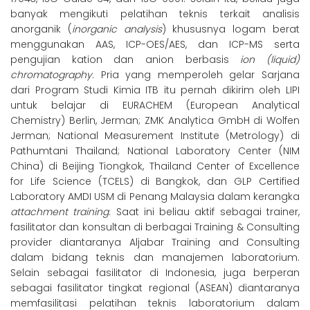
banyak mengikuti pelatihan teknis terkait analisis
anorganik (
inorganic analysis
) khususnya logam berat
menggunakan AAS, ICP-OES/AES, dan ICP-MS serta
pengujian kation dan anion berbasis
ion (liquid)
chromatography
. Pria yang memperoleh gelar Sarjana
dari Program Studi Kimia ITB itu pernah dikirim oleh LIPI
untuk belajar di EURACHEM (European Analytical
Chemistry) Berlin, Jerman; ZMK Analytica GmbH di Wolfen
Jerman; National Measurement Institute (Metrology) di
Pathumtani Thailand; National Laboratory Center (NIM
China) di Beijing Tiongkok, Thailand Center of Excellence
for Life Science (TCELS) di Bangkok, dan GLP Certified
Laboratory AMDI USM di Penang Malaysia dalam kerangka
attachment training
. Saat ini beliau aktif sebagai trainer,
fasilitator dan konsultan di berbagai Training & Consulting
provider diantaranya Aljabar Training and Consulting
dalam bidang teknis dan manajemen laboratorium.
Selain sebagai fasilitator di Indonesia, juga berperan
sebagai fasilitator tingkat regional (ASEAN) diantaranya
memfasilitasi pelatihan teknis laboratorium dalam