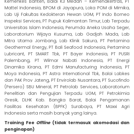
Kemenkes Banten, Balai K3 Medan – Kemenakertras, PT
Mattel Indonesia, BPOM di Jayapura, Loka POM di Mimika,
Lab Uji Fakultas Kedokteran Hewan UGM, PT Indo Borneo
Inspeksi Services, PT Pupuk Kalimantan Timur, Lab Terpadu
Universitas Islam Indonesia, Perumda Aneka Usaha Seger,
Laboratorium Wijaya Kusuma, Lab Gadjah Mada, Lab
Mitra Utama Jombang, Lab Klinik Sakura, PT Pertamina
Geothermal Energy, PT Bali Seafood Indonesia, Pertamina
Lubricant, PT SMART Tbk, PT Bayer Indonesia, PT PUSRI
Palembang, PT Wilmar Nabati Indonesia, PT Energi
Dinamika Kirana, PT Edmi Manufacturing Indonesia, PT
Moya Indonesia, PT Astra International Tbk, Balai Labkes
dan PAK Prov Jateng, PT Envirolab Nusantara, PT Sucofindo
(Persero) SBU Mineral, PT Petrolab Services, Laboratorium
Penelitian dan Pengujian Terpadu UGM, PT Petrokimia
Gresik, DLHK Kab. Bangka Barat, Balai Pengamanan
Fasilitas Kesehatan (BPFK) Surabaya, PT Maxxi Agri
Indonesia serta masih banyak yang lainya.
Training Fee
Offline
(tidak termasuk akomodasi dan
penginapan)