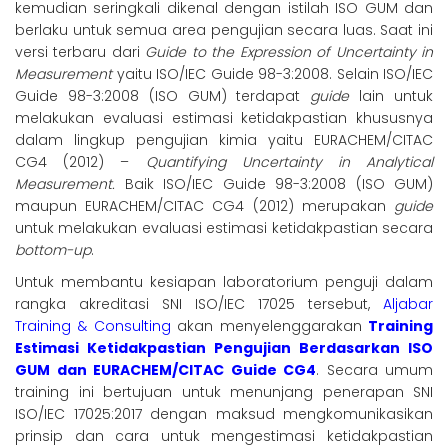
kemudian seringkali dikenal dengan istilah ISO GUM dan
berlaku untuk semua area pengujian secara luas. Saat ini
versi terbaru dari
Guide to the Expression of Uncertainty in
Measurement
yaitu ISO/IEC Guide 98-3:2008. Selain ISO/IEC
Guide 98-3:2008 (ISO GUM) terdapat
guide
lain untuk
melakukan evaluasi estimasi ketidakpastian khususnya
dalam lingkup pengujian kimia yaitu EURACHEM/CITAC
CG4 (2012) –
Quantifying Uncertainty in Analytical
Measurement.
Baik ISO/IEC Guide 98-3:2008 (ISO GUM)
maupun EURACHEM/CITAC CG4 (2012) merupakan
guide
untuk melakukan evaluasi estimasi ketidakpastian secara
bottom-up
.
Untuk membantu kesiapan laboratorium penguji dalam
rangka akreditasi SNI ISO/IEC 17025 tersebut,
Aljabar
Training & Consulting
akan menyelenggarakan
Training
Estimasi Ketidakpastian Pengujian Berdasarkan ISO
GUM dan EURACHEM/CITAC Guide CG4
. Secara umum
training ini bertujuan untuk menunjang penerapan SNI
ISO/IEC 17025:2017 dengan maksud mengkomunikasikan
prinsip dan cara untuk mengestimasi ketidakpastian