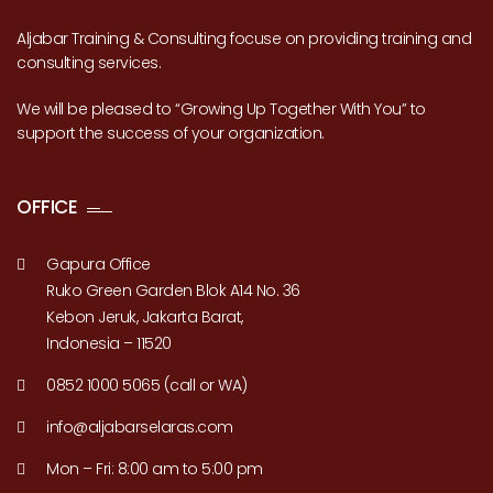
Aljabar Training & Consulting focuse on providing training and
consulting services.
We will be pleased to “Growing Up Together With You” to
support the success of your organization.
OFFICE
Gapura Office
Ruko Green Garden Blok A14 No. 36
Kebon Jeruk, Jakarta Barat,
Indonesia – 11520
0852 1000 5065 (call or WA)
info@aljabarselaras.com
Mon – Fri: 8:00 am to 5:00 pm