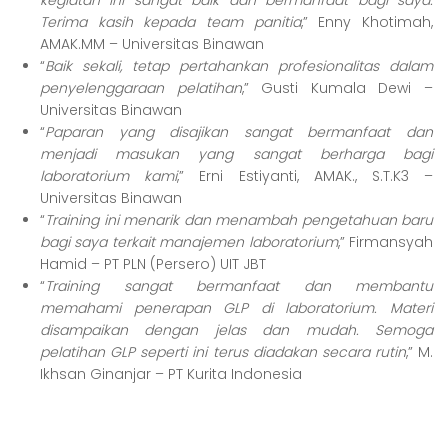
kegiatan ini sangat baik dan bermanfaat bagi saya.
Terima kasih kepada team panitia
,” Enny Khotimah,
AMAK.MM – Universitas Binawan
“
Baik sekali, tetap pertahankan profesionalitas dalam
penyelenggaraan pelatihan
,” Gusti Kumala Dewi –
Universitas Binawan
“
Paparan yang disajikan sangat bermanfaat dan
menjadi masukan yang sangat berharga bagi
laboratorium kami
,” Erni Estiyanti, AMAK., S.T.K3 –
Universitas Binawan
“
Training ini menarik dan menambah pengetahuan baru
bagi saya terkait manajemen laboratorium
,” Firmansyah
Hamid – PT PLN (Persero) UIT JBT
“
Training sangat bermanfaat dan membantu
memahami penerapan GLP di laboratorium. Materi
disampaikan dengan jelas dan mudah. Semoga
pelatihan GLP seperti ini terus diadakan secara rutin
,” M.
Ikhsan Ginanjar – PT Kurita Indonesia