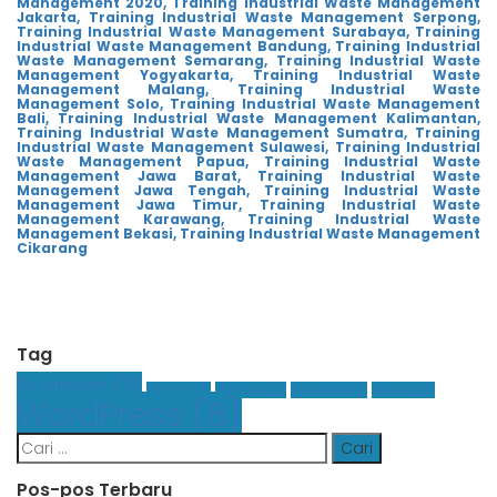
Management 2020,
Training Industrial Waste Management
Jakarta,
Training Industrial Waste Management Serpong,
Training Industrial Waste Management Surabaya,
Training
Industrial Waste Management Bandung,
Training Industrial
Waste Management Semarang,
Training Industrial Waste
Management Yogyakarta,
Training Industrial Waste
Management Malang,
Training Industrial Waste
Management Solo,
Training Industrial Waste Management
Bali,
Training Industrial Waste Management Kalimantan,
Training Industrial Waste Management Sumatra,
Training
Industrial Waste Management Sulawesi,
Training Industrial
Waste Management Papua,
Training Industrial Waste
Management Jawa Barat,
Training Industrial Waste
Management Jawa Tengah,
Training Industrial Waste
Management Jawa Timur,
Training Industrial Waste
Management Karawang,
Training Industrial Waste
Management Bekasi,
Training Industrial Waste Management
Cikarang
Tag
Business
(3)
Finance
(1)
Graphics
(1)
Insurance
(1)
Leasing
(1)
WordPress
(8)
Cari
untuk:
Pos-pos Terbaru