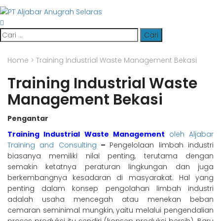
Cari
untuk:
Home
>
Training Industrial Waste Management Bekasi
Training Industrial Waste
Management Bekasi
Pengantar
Training Industrial Waste Management
oleh Aljabar
Training and Consulting
–
Pengelolaan limbah industri
biasanya memiliki nilai penting, terutama dengan
semakin ketatnya peraturan lingkungan dan juga
berkembangnya kesadaran di masyarakat. Hal yang
penting dalam konsep pengolahan limbah industri
adalah usaha mencegah atau menekan beban
cemaran seminimal mungkin, yaitu melalui pengendalian