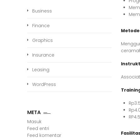
Prog
Mema
Business
Memah
Finance
Metode 
Graphics
Menggun
ceramah
Insurance
Instrukt
Leasing
Associat
WordPress
Trainin
Rp3.
Rp4.
META
RP4.
Masuk
Feed entri
Fasilita
Feed komentar