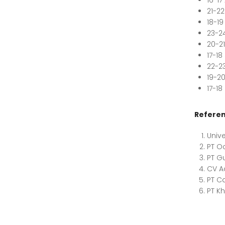
16-17
21-2
18-19
23-2
20-2
17-1
22-2
19-2
17-1
Referen
Univ
PT O
PT G
CV A
PT C
PT K