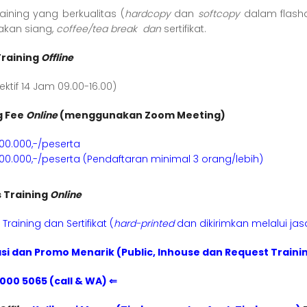
aining yang berkualitas (
hardcopy
dan
softcopy
dalam flashdi
akan siang,
coffee/tea break dan
sertifikat.
Training
Offline
fektif 14 Jam 09.00-16.00)
g Fee
Online
(menggunakan Zoom Meeting)
900.000,-/peserta
800.000,-/peserta (Pendaftaran minimal 3 orang/lebih)
s Training
Online
Training dan Sertifikat (
hard-printed
dan dikirimkan melalui ja
si dan Promo Menarik (Public, Inhouse dan Request Traini
1000 5065 (call & WA) ⇐