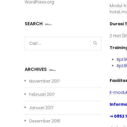
WordPress.org
Modul tr
hotel, m
SEARCH
Durasi 
2 Hari (E
Cari
untuk:
Trainin
Rp1.
Rp1.
ARCHIVES
Fasilita
November 2017
E-modul 
Februari 2017
Informa
Januari 2017
⇒ 0852 
Desember 2016