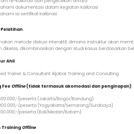
ram re-kalibrasi dan pengecekan antara
hami dokumentasi dalam kegiatan kalibrasi
ami isi sertifikat kalibrasi
Pelatihan
akan metode diskusi interaktif, dimana instruktur akan me
 dikelas, dikombinasikan dengan studi kasus berdasarkan b
ur Ahli
ed Trainer & Consultant Aljabar Training and Consulting
g Fee
Offline
(tidak termasuk akomodasi dan penginapan)
500.000,-/peserta (Jakarta/Bogor/Bandung)
000.000,-/peserta (Yogyakarta/Semarang/Surabaya)
500.000,-/peserta (Bali/Medan/Batam)
s Training
Offline