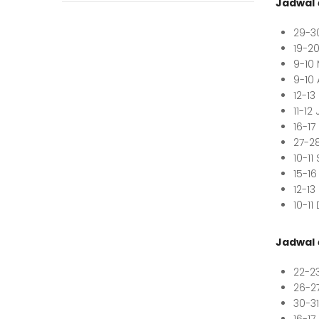
Jadwal
29-3
19-2
9-10
9-10
12-1
11-1
16-17
27-2
10-1
15-1
12-1
10-1
Jadwal
22-2
26-2
30-3