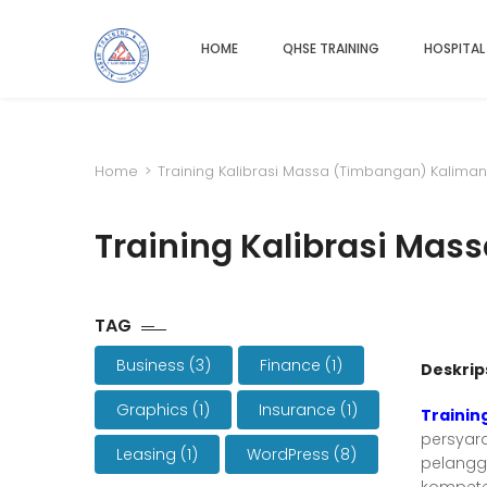
HOME
QHSE TRAINING
HOSPITAL
Home
>
Training Kalibrasi Massa (Timbangan) Kalima
Training Kalibrasi Ma
TAG
Business
(3)
Finance
(1)
Deskrip
Graphics
(1)
Insurance
(1)
Traini
persyar
Leasing
(1)
WordPress
(8)
pelangg