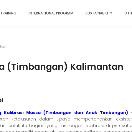
 TRAINING
INTERNATIONAL PROGRAM
SUSTAINABILITY
OTH
ntan
ssa (Timbangan) Kalimantan
si
ng Kalibrasi Massa (Timbangan dan Anak Timbangan)
–
atan ketelusuran dalam upaya mempertahankan eksiste
an. Untuk itu bagian yang menangani kalibrasi di perusaha