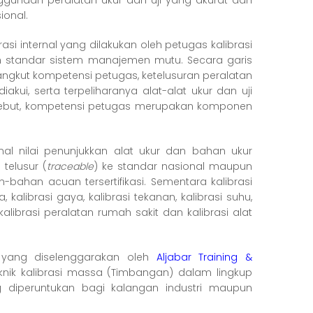
gunaan peralatan ukur dan uji yang akurat dan
ional.
ibrasi internal yang dilakukan oleh petugas kalibrasi
 standar sistem manajemen mutu. Secara garis
angkut kompetensi petugas, ketelusuran peralatan
akui, serta terpeliharanya alat-alat ukur dan uji
ersebut, kompetensi petugas merupakan komponen
al nilai penunjukkan alat ukur dan bahan ukur
elusur (
traceable
) ke standar nasional maupun
-bahan acuan tersertifikasi. Sementara kalibrasi
kalibrasi gaya, kalibrasi tekanan, kalibrasi suhu,
, kalibrasi peralatan rumah sakit dan kalibrasi alat
yang diselenggarakan oleh
Aljabar Training &
nik kalibrasi massa (Timbangan) dalam lingkup
 diperuntukan bagi kalangan industri maupun