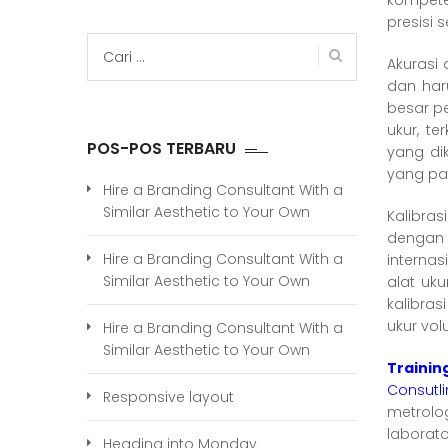
kompete
presisi 
Cari
Akurasi 
untuk:
dan har
besar p
ukur, te
POS-POS TERBARU
yang di
yang pal
Hire a Branding Consultant With a
Similar Aesthetic to Your Own
Kalibra
dengan 
Hire a Branding Consultant With a
interna
Similar Aesthetic to Your Own
alat uku
kalibras
ukur vol
Hire a Branding Consultant With a
Similar Aesthetic to Your Own
Traini
Consutl
Responsive layout
metrolo
laborato
Heading into Monday