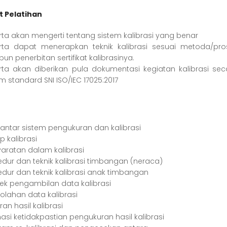
 Pelatihan
rta akan mengerti tentang sistem kalibrasi yang benar
rta dapat menerapkan teknik kalibrasi sesuai metoda/p
n penerbitan sertifikat kalibrasinya.
rta akan diberikan pula dokumentasi kegiatan kalibrasi se
m standard SNI ISO/IEC 17025:2017
antar sistem pengukuran dan kalibrasi
ip kalibrasi
yaratan dalam kalibrasi
edur dan teknik kalibrasi timbangan (neraca)
edur dan teknik kalibrasi anak timbangan
tek pengambilan data kalibrasi
olahan data kalibrasi
an hasil kalibrasi
masi ketidakpastian pengukuran hasil kalibrasi