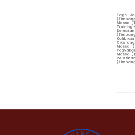
Tags:
Ja
(Timbang
Massa (
Training
Semaran
(Timbang
Kalibras
Cikarang
Massa (
Yogyakar
Massa (
Pelatiha
(Timbang