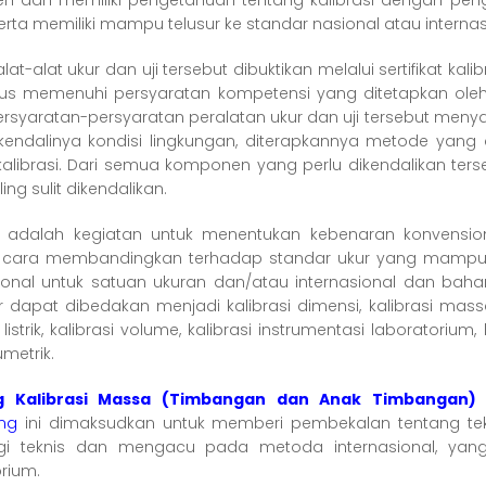
n dan memiliki pengetahuan tentang kalibrasi dengan peng
serta memiliki mampu telusur ke standar nasional atau internas
alat-alat ukur dan uji tersebut dibuktikan melalui sertifikat kal
us memenuhi persyaratan kompetensi yang ditetapkan oleh
ersyaratan-persyaratan peralatan ukur dan uji tersebut meny
rkendalinya kondisi lingkungan, diterapkannya metode yang di
kalibrasi. Dari semua komponen yang perlu dikendalikan t
ing sulit dikendalikan.
si adalah kegiatan untuk menentukan kebenaran konvension
cara membandingkan terhadap standar ukur yang mampu t
sional untuk satuan ukuran dan/atau internasional dan bahan
r dapat dibedakan menjadi kalibrasi dimensi, kalibrasi massa, 
i listrik, kalibrasi volume, kalibrasi instrumentasi laboratorium
umetrik.
ng Kalibrasi Massa (Timbangan dan Anak Timbangan)
ing
ini dimaksudkan untuk memberi pembekalan tentang tek
gi teknis dan mengacu pada metoda internasional, yang
rium.